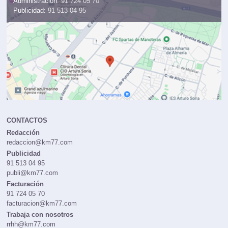
Administración:
91 724 05 70
Publicidad:
91 513 04 95
CONTACTOS
Redacción
redaccion@km77.com
Publicidad
91 513 04 95
publi@km77.com
Facturación
91 724 05 70
facturacion@km77.com
Trabaja con nosotros
rrhh@km77.com