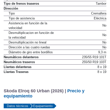
Tipo de frenos traseros
Tambor
Dirección
Tipo
Cremallera
Tipo de asistencia
Eléctrica
Asistencia en función de la
No
velocidad
Desmultiplicacion en función de
No
la velocidad
Desmultiplicación no lineal
No
Dirección a las cuatro ruedas
No
Diámetro de giro entre bordillos
9,3 m
Neumáticos delanteros
235/55 R19 101T
Neumáticos traseros
255/50 R19 103T
Llantas delanteras
8 x 19
Llantas Traseras
8 x 19
Skoda Elroq 60 Urban (2026) |
Precio y
equipamiento
Datos técnicos
Equipamiento