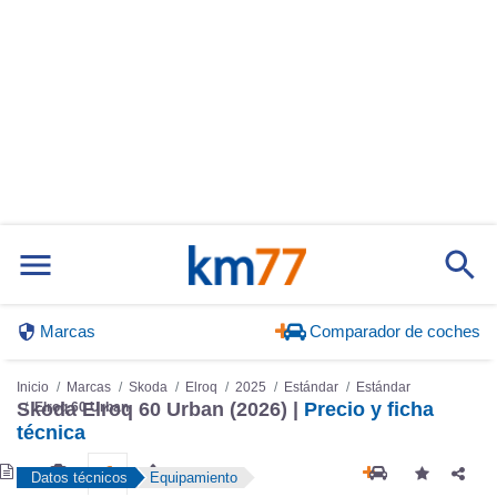
Marcas
Comparador de coches
Inicio
Marcas
Skoda
Elroq
2025
Estándar
Estándar
Skoda Elroq 60 Urban (2026) |
Precio y ficha
Elroq 60 Urban
técnica
Datos técnicos
Equipamiento