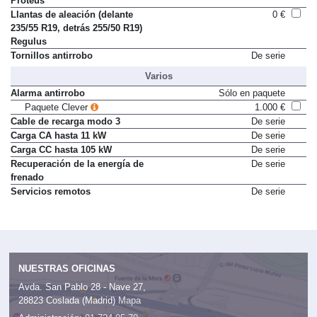
Proteus
Llantas de aleación (delante
0 €
235/55 R19, detrás 255/50 R19)
Regulus
Tornillos antirrobo
De serie
Varios
Alarma antirrobo
Sólo en paquete
Paquete Clever
1.000 €
Cable de recarga modo 3
De serie
Carga CA hasta 11 kW
De serie
Carga CC hasta 105 kW
De serie
Recuperación de la energía de
De serie
frenado
Servicios remotos
De serie
NUESTRAS OFICINAS
Avda. San Pablo 28 - Nave 27,
28823 Coslada (Madrid)
Mapa