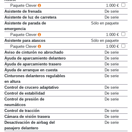
Paquete Clever
1.000 €
Asistente de frenada
De serie
Asistente de luz de carretera
De serie
Asistente de parada de
Sólo en paquete
emergencia
Paquete Clever
1.000 €
Asistente para atascos
Sólo en paquete
Paquete Clever
1.000 €
Aviso de cinturón no abrochado
De serie
Ayuda de aparcamiento delantero
De serie
Ayuda de aparcamiento trasero
De serie
Ayuda de arranque en cuesta
De serie
Cinturones delanteros regulables
De serie
en altura
Control de crucero adaptativo
De serie
Control de estabilidad
De serie
Control de presión de
De serie
neumáticos
Control de tracción
De serie
Cámara de visión trasera
De serie
Desactivación de airbag del
De serie
pasajero delantero