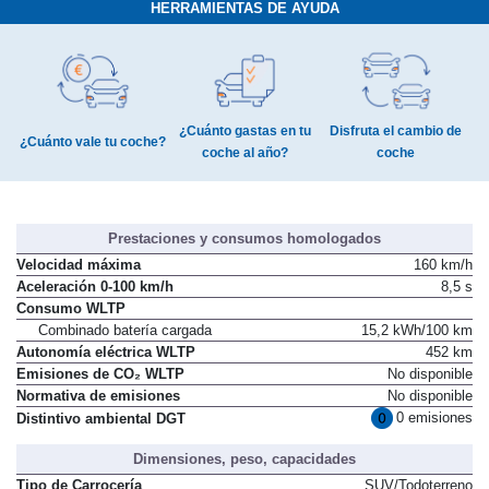
HERRAMIENTAS DE AYUDA
¿Cuánto gastas en tu
Disfruta el cambio de
¿Cuánto vale tu coche?
coche al año?
coche
Prestaciones y consumos homologados
Velocidad máxima
160 km/h
Aceleración 0-100 km/h
8,5 s
Consumo WLTP
Combinado batería cargada
15,2 kWh/100 km
Autonomía eléctrica WLTP
452 km
Emisiones de CO₂ WLTP
No disponible
Normativa de emisiones
No disponible
0 emisiones
Distintivo ambiental DGT
Dimensiones, peso, capacidades
Tipo de Carrocería
SUV/Todoterreno