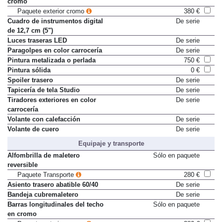
cromo
Paquete exterior cromo
380 €
Cuadro de instrumentos digital
De serie
de 12,7 cm (5")
Luces traseras LED
De serie
Paragolpes en color carrocería
De serie
Pintura metalizada o perlada
750 €
Pintura sólida
0 €
Spoiler trasero
De serie
Tapicería de tela Studio
De serie
Tiradores exteriores en color
De serie
carrocería
Volante con calefacción
De serie
Volante de cuero
De serie
Equipaje y transporte
Alfombrilla de maletero
Sólo en paquete
reversible
Paquete Transporte
280 €
Asiento trasero abatible 60/40
De serie
Bandeja cubremaletero
De serie
Barras longitudinales del techo
Sólo en paquete
en cromo