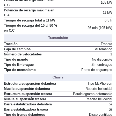
Potencia de recarga máxima en
105 kW
C.C.
Potencia de recarga máxima en
11 kW
C.A.
Tiempo de recarga total a 11 kW
6,5 h
Tiempo de recarga del 10 al 80 %
26 min (105 kW)
en C.C
Transmisión
Tracción
Trasera
Caja de cambios
Automático
Número de velocidades
1
Tipo de mando
No disponible
Tipo de Embrague
Sin embrague
Tipo de mecanismo
Pares de engranajes
Chasis
Estructura suspensión delantera
Tipo McPherson
Muelle suspensión delantera
Resorte helicoidal
Estructura suspensión trasera
Paralelogramo deformable
Muelle suspensión trasera
Resorte helicoidal
Barra estabilizadora delantera
Sí
Barra estabilizadora trasera
Sí
Tipo de frenos delanteros
Disco ventilado