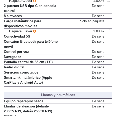
Paquete Clever
1.000 €
2 puertos USB tipo C en consola
De serie
central
8 altavoces
De serie
Carga inalámbrica para
Sólo en paquete
dispositivos móviles
Paquete Clever
1.000 €
Conectividad 5G
De serie
Conexión Bluetooth para teléfono
De serie
móvil
Control por voz
De serie
Navegador
De serie
Pantalla central de 33 cm (13")
De serie
Radio digital
De serie
Servicios conectados
De serie
SmartLink inalámbrico (Apple
De serie
CarPlay y Android Auto)
Llantas y neumáticos
Equipo reparapinchazos
De serie
Llantas de aleación (delante
De serie
235/55 R19, detrás 255/50 R19)