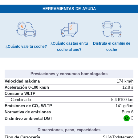
HERRAMIENTAS DE AYUDA
¿Cuánto gastas en tu
Disfruta el cambio de
¿Cuánto vale tu coche?
coche al año?
coche
Prestaciones y consumos homologados
Velocidad máxima
174 km/h
Aceleración 0-100 km/h
12,8 s
Consumo WLTP
Combinado
5,4 l/100 km
Emisiones de CO₂ WLTP
141 gr/km
Normativa de emisiones
Euro 6
C
Distintivo ambiental DGT
Dimensiones, peso, capacidades
Tipo de Carrocería
SUV/Todoterreno