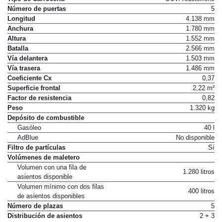
Número de puertas
5
Longitud
4.138 mm
Anchura
1.780 mm
Altura
1.552 mm
Batalla
2.566 mm
Vía delantera
1.503 mm
Vía trasera
1.486 mm
Coeficiente Cx
0,37
Superficie frontal
2,22 m²
Factor de resistencia
0,82
Peso
1.320 kg
Depósito de combustible
Gasóleo
40 l
AdBlue
No disponible
Filtro de partículas
Sí
Volúmenes de maletero
Volumen con una fila de
1.280 litros
asientos disponible
Volumen mínimo con dos filas
400 litros
de asientos disponibles
Número de plazas
5
Distribución de asientos
2 + 3