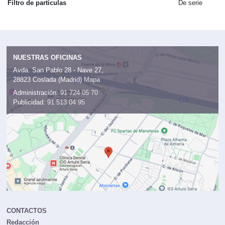
Filtro de partículas
De serie
NUESTRAS OFICINAS
Avda. San Pablo 28 - Nave 27,
28823 Coslada (Madrid)
Mapa
Administración:
91 724 05 70
Publicidad:
91 513 04 95
CONTACTOS
Redacción