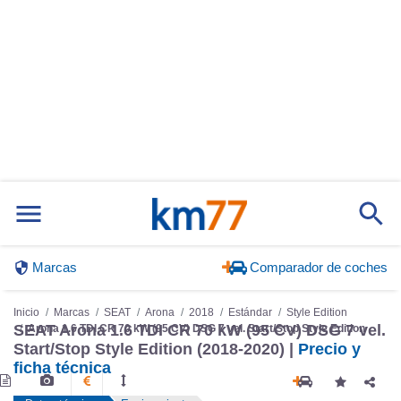
Marcas
Comparador de coches
Inicio
Marcas
SEAT
Arona
2018
Estándar
Style Edition
SEAT Arona 1.6 TDI CR 70 kW (95 CV) DSG 7 vel.
Arona 1.6 TDI CR 70 kW (95 CV) DSG 7 vel. Start/Stop Style Edition
Start/Stop Style Edition (2018-2020) |
Precio y
ficha técnica