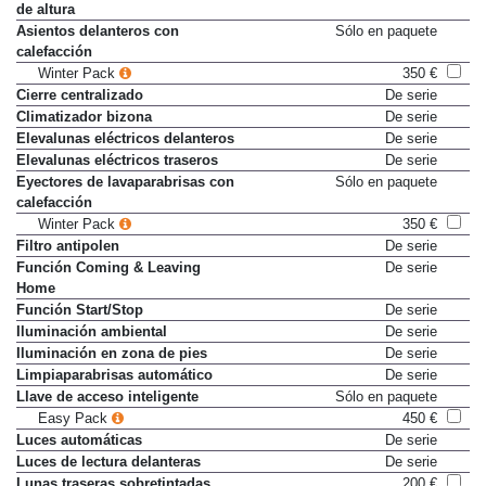
de altura
Asientos delanteros con
Sólo en paquete
calefacción
Winter Pack
350 €
Cierre centralizado
De serie
Climatizador bizona
De serie
Elevalunas eléctricos delanteros
De serie
Elevalunas eléctricos traseros
De serie
Eyectores de lavaparabrisas con
Sólo en paquete
calefacción
Winter Pack
350 €
Filtro antipolen
De serie
Función Coming & Leaving
De serie
Home
Función Start/Stop
De serie
Iluminación ambiental
De serie
Iluminación en zona de pies
De serie
Limpiaparabrisas automático
De serie
Llave de acceso inteligente
Sólo en paquete
Easy Pack
450 €
Luces automáticas
De serie
Luces de lectura delanteras
De serie
Lunas traseras sobretintadas
200 €