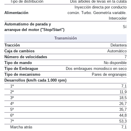
Tipo de distribución
Dos árboles de levas en la culata
Inyección directa por conducto
Alimentación
común. Turbo. Geometría variable.
Intercooler
Automatismo de parada y
Sí
arranque del motor ("Stop/Start")
Transmisión
Tracción
Delantera
Caja de cambios
Automático
Número de velocidades
7
Tipo de mando
No disponible
Tipo de Embrague
Dos embragues monodisco en seco
Tipo de mecanismo
Pares de engranajes
Desarrollos (km/h cada 1.000 rpm)
1ª
7,1
2ª
11,9
3ª
18,5
4ª
26,7
5ª
35,7
6ª
44,8
7ª
53,3
Marcha atrás
7,1