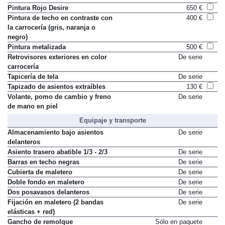
Pintura Rojo Desire
650 €
Pintura de techo en contraste con
400 €
la carrocería (gris, naranja o
negro)
Pintura metalizada
500 €
Retrovisores exteriores en color
De serie
carrocería
Tapicería de tela
De serie
Tapizado de asientos extraíbles
130 €
Volante, pomo de cambio y freno
De serie
de mano en piel
Equipaje y transporte
Almacenamiento bajo asientos
De serie
delanteros
Asiento trasero abatible 1/3 - 2/3
De serie
Barras en techo negras
De serie
Cubierta de maletero
De serie
Doble fondo en maletero
De serie
Dos posavasos delanteros
De serie
Fijación en maletero (2 bandas
De serie
elásticas + red)
Gancho de remolque
Sólo en paquete