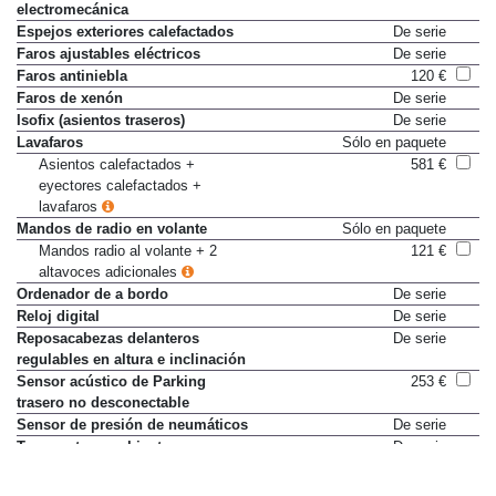
electromecánica
Espejos exteriores calefactados
De serie
Faros ajustables eléctricos
De serie
Faros antiniebla
120 €
Faros de xenón
De serie
Isofix (asientos traseros)
De serie
Lavafaros
Sólo en paquete
Asientos calefactados +
581 €
eyectores calefactados +
lavafaros
Mandos de radio en volante
Sólo en paquete
Mandos radio al volante + 2
121 €
altavoces adicionales
Ordenador de a bordo
De serie
Reloj digital
De serie
Reposacabezas delanteros
De serie
regulables en altura e inclinación
Sensor acústico de Parking
253 €
trasero no desconectable
Sensor de presión de neumáticos
De serie
Temperatura ambiente
De serie
(temperatura exterior)
Volante con ajuste horizontal
De serie