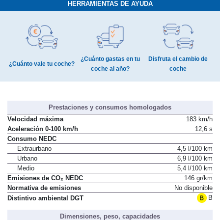
HERRAMIENTAS DE AYUDA
¿Cuánto gastas en tu
Disfruta el cambio de
¿Cuánto vale tu coche?
coche al año?
coche
Prestaciones y consumos homologados
Velocidad máxima
183 km/h
Aceleración 0-100 km/h
12,6 s
Consumo NEDC
Extraurbano
4,5 l/100 km
Urbano
6,9 l/100 km
Medio
5,4 l/100 km
Emisiones de CO₂ NEDC
146 gr/km
Normativa de emisiones
No disponible
B
Distintivo ambiental DGT
Dimensiones, peso, capacidades