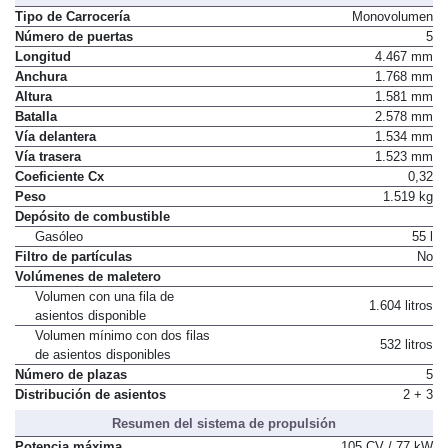
Tipo de Carrocería
Monovolumen
Número de puertas
5
Longitud
4.467 mm
Anchura
1.768 mm
Altura
1.581 mm
Batalla
2.578 mm
Vía delantera
1.534 mm
Vía trasera
1.523 mm
Coeficiente Cx
0,32
Peso
1.519 kg
Depósito de combustible
Gasóleo
55 l
Filtro de partículas
No
Volúmenes de maletero
Volumen con una fila de
1.604 litros
asientos disponible
Volumen mínimo con dos filas
532 litros
de asientos disponibles
Número de plazas
5
Distribución de asientos
2 + 3
Resumen del sistema de propulsión
Potencia máxima
105 CV / 77 kW