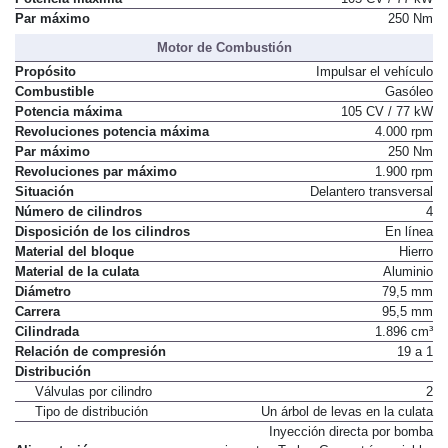
Par máximo
250 Nm
Motor de Combustión
Propósito
Impulsar el vehículo
Combustible
Gasóleo
Potencia máxima
105 CV / 77 kW
Revoluciones potencia máxima
4.000 rpm
Par máximo
250 Nm
Revoluciones par máximo
1.900 rpm
Situación
Delantero transversal
Número de cilindros
4
Disposición de los cilindros
En línea
Material del bloque
Hierro
Material de la culata
Aluminio
Diámetro
79,5 mm
Carrera
95,5 mm
Cilindrada
1.896 cm³
Relación de compresión
19 a 1
Distribución
Válvulas por cilindro
2
Tipo de distribución
Un árbol de levas en la culata
Inyección directa por bomba