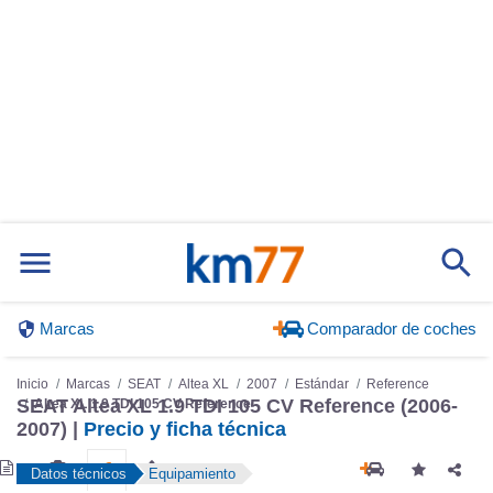
Marcas
Comparador de coches
Inicio
Marcas
SEAT
Altea XL
2007
Estándar
Reference
SEAT Altea XL 1.9 TDI 105 CV Reference (2006-
Altea XL 1.9 TDI 105 CV Reference
2007) |
Precio y ficha técnica
Datos técnicos
Equipamiento