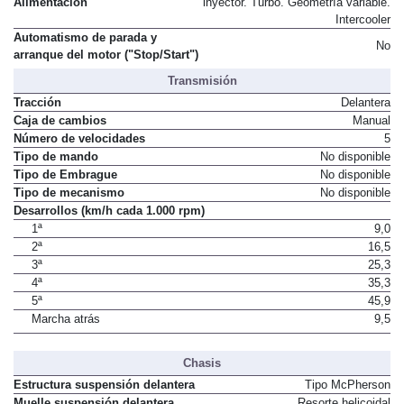
Alimentación
inyector. Turbo. Geometría variable.
Intercooler
Automatismo de parada y
No
arranque del motor ("Stop/Start")
Transmisión
Tracción
Delantera
Caja de cambios
Manual
Número de velocidades
5
Tipo de mando
No disponible
Tipo de Embrague
No disponible
Tipo de mecanismo
No disponible
Desarrollos (km/h cada 1.000 rpm)
1ª
9,0
2ª
16,5
3ª
25,3
4ª
35,3
5ª
45,9
Marcha atrás
9,5
Chasis
Estructura suspensión delantera
Tipo McPherson
Muelle suspensión delantera
Resorte helicoidal