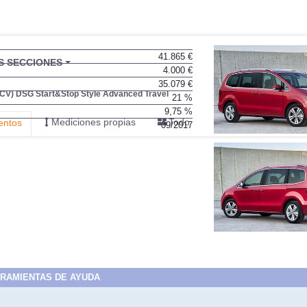
41.865 €
BU
S SECCIONES
4.000 €
infor
35.079 €
 CV) DSG Start&Stop Style Advanced Travel
21 %
9,75 %
Mediciones propias
Todo
entos
09/2017
RAMIENTAS DE AYUDA