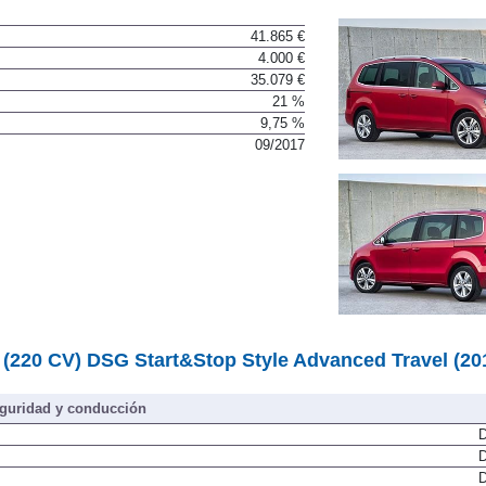
41.865 €
4.000 €
35.079 €
21 %
9,75 %
09/2017
(220 CV) DSG Start&Stop Style Advanced Travel (20
guridad y conducción
D
D
D