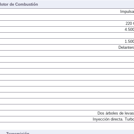
otor de Combustión
Impulsa
220 
4.500
1.500
Delanter
Dos árboles de levas
Inyección directa. Turbo
Transmisión