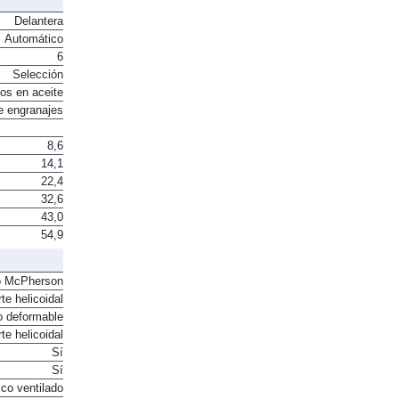
Delantera
Automático
6
Selección
os en aceite
e engranajes
8,6
14,1
22,4
32,6
43,0
54,9
o McPherson
te helicoidal
o deformable
te helicoidal
Sí
Sí
co ventilado