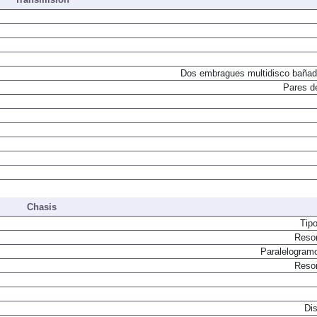
Dos embragues multidisco bañad
Pares d
Chasis
Tip
Resor
Paralelogram
Resor
Dis