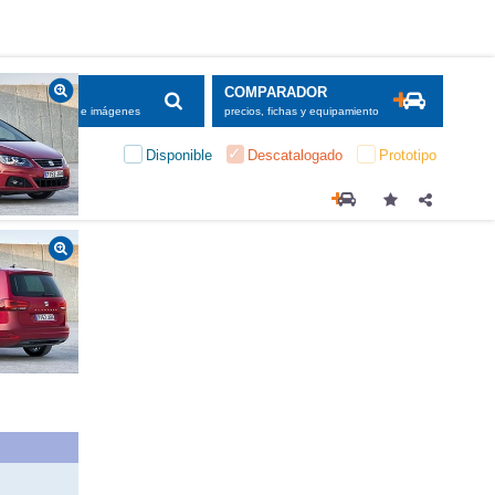
SCADOR
COMPARADOR
maciones, fichas e imágenes
precios, fichas y equipamiento
Disponible
Descatalogado
Prototipo