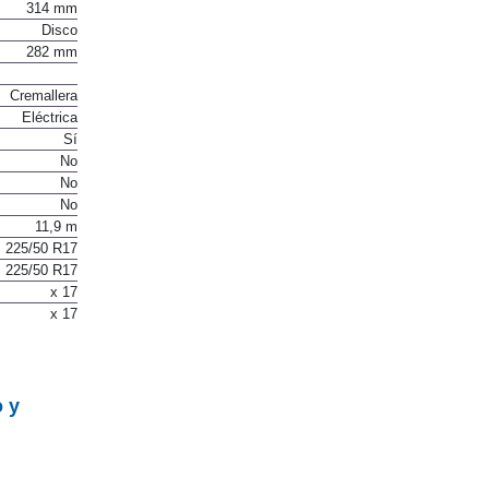
314 mm
Disco
282 mm
Cremallera
Eléctrica
Sí
No
No
No
11,9 m
225/50 R17
225/50 R17
x 17
x 17
o y