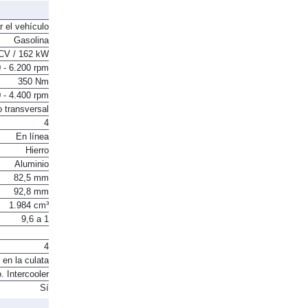
r el vehículo
Gasolina
CV / 162 kW
 - 6.200 rpm
350 Nm
 - 4.400 rpm
o transversal
4
En línea
Hierro
Aluminio
82,5 mm
92,8 mm
1.984 cm³
9,6 a 1
4
 en la culata
. Intercooler
Sí