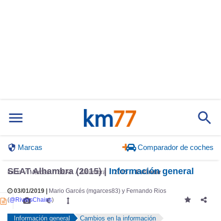
Marcas
Comparador de coches
SEAT Alhambra (2015) |
Información general
Inicio
Marcas
SEAT
Alhambra
2015
Estándar
03/01/2019 |
Mario Garcés (mgarces83) y Fernando Rios
(
@RiversChains
)
Información general
Cambios en la información