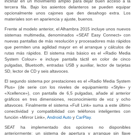
inclinar en un movimiento amplio para dejar buen acceso a la
tercera fila. Bajo los asientos delanteros se pueden equipar
opcionalmente unos cajones que den desahogo extra. Los
materiales son en apariencia y ajuste, buenos.
Frente al modelo anterior, el Alhambra 2015 incluye unos nuevos
sistemas multimedia, denominados «SEAT Easy Connect» con
nuevas pantallas de más resolución y procesadores más rápidos
que permiten una agilidad mayor en el arranque y cálculos de
rutas más rápidos. El sistema más básico es el «Radio Media
System Colour» e incluye pantalla táctil en color de cinco
pulgadas, Bluetooth, entradas USB y auxiliar, lector de tarjetas
SD, lector de CD y seis altavoces.
El segundo sistema por prestaciones es el «Radio Media System
Plus» (de serie con los niveles de equipamiento «Style» y
«Xcellence»), con pantalla de 6,5 pulgadas, añade al anterior
gráficos en tres dimensiones, reconocimiento de voz y ocho
altavoces. Finalmente el sistema «Full Link» suma a este último
conectividad y compatibilidad con teléfonos inteligentes con
función «Mirror Link»,
Android Auto
y
CarPlay
.
SEAT ha implementado dos opciones no disponibles
anteriormente: un sistema de apertura y arranque sin llave