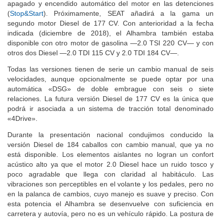
apagado y encendido automático del motor en las detenciones
(
Stop&Start
). Próximamente, SEAT añadirá a la gama un
segundo motor Diesel de 177 CV. Con anterioridad a la fecha
indicada (diciembre de 2018), el Alhambra también estaba
disponible con otro motor de gasolina —2.0 TSI 220 CV— y con
otros dos Diesel —2.0 TDI 115 CV y 2.0 TDI 184 CV—.
Todas las versiones tienen de serie un cambio manual de seis
velocidades, aunque opcionalmente se puede optar por una
automática «DSG» de doble embrague con seis o siete
relaciones. La futura versión Diesel de 177 CV es la única que
podrá ir asociada a un sistema de tracción total denominado
«4Drive».
Durante la presentación nacional condujimos conducido la
versión Diesel de 184 caballos con cambio manual, que ya no
está disponible. Los elementos aislantes no logran un confort
acústico alto ya que el motor 2.0 Diesel hace un ruido tosco y
poco agradable que llega con claridad al habitáculo. Las
vibraciones son perceptibles en el volante y los pedales, pero no
en la palanca de cambios, cuyo manejo es suave y preciso. Con
esta potencia el Alhambra se desenvuelve con suficiencia en
carretera y autovía, pero no es un vehículo rápido. La postura de