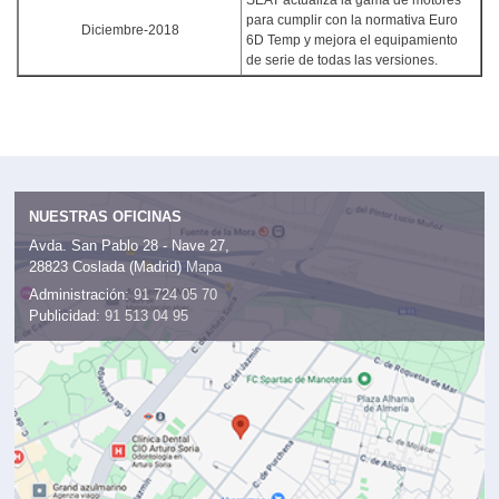
SEAT actualiza la gama de motores
para cumplir con la normativa Euro
Diciembre-2018
6D Temp y mejora el equipamiento
de serie de todas las versiones.
NUESTRAS OFICINAS
Avda. San Pablo 28 - Nave 27,
28823 Coslada (Madrid)
Mapa
Administración:
91 724 05 70
Publicidad:
91 513 04 95