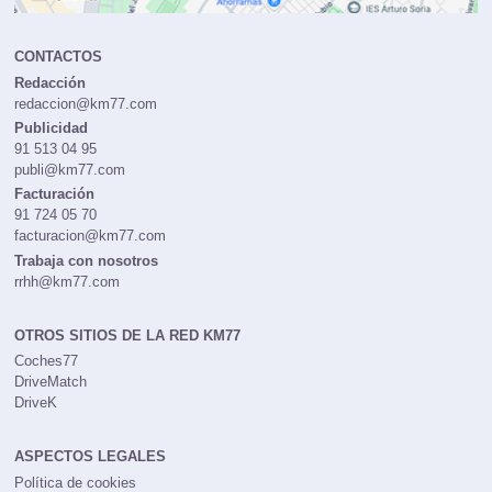
CONTACTOS
Redacción
redaccion@km77.com
Publicidad
91 513 04 95
publi@km77.com
Facturación
91 724 05 70
facturacion@km77.com
Trabaja con nosotros
rrhh@km77.com
OTROS SITIOS DE LA RED KM77
Coches77
DriveMatch
DriveK
ASPECTOS LEGALES
Política de cookies