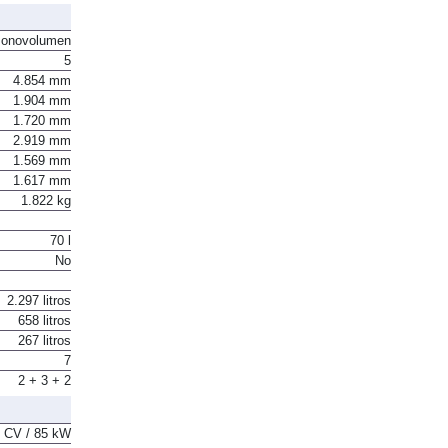
onovolumen
5
4.854 mm
1.904 mm
1.720 mm
2.919 mm
1.569 mm
1.617 mm
1.822 kg
70 l
No
2.297 litros
658 litros
267 litros
7
2 + 3 + 2
 CV / 85 kW