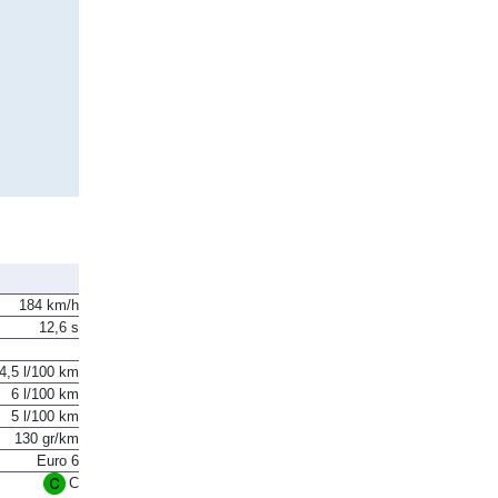
184 km/h
12,6 s
4,5 l/100 km
6 l/100 km
5 l/100 km
130 gr/km
Euro 6
C