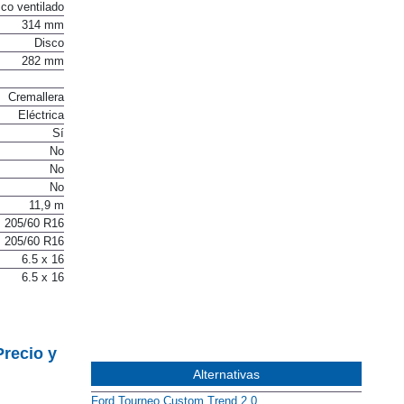
co ventilado
314 mm
Disco
282 mm
Cremallera
Eléctrica
Sí
No
No
No
11,9 m
205/60 R16
205/60 R16
6.5 x 16
6.5 x 16
Precio y
Alternativas
Ford Tourneo Custom Trend 2.0