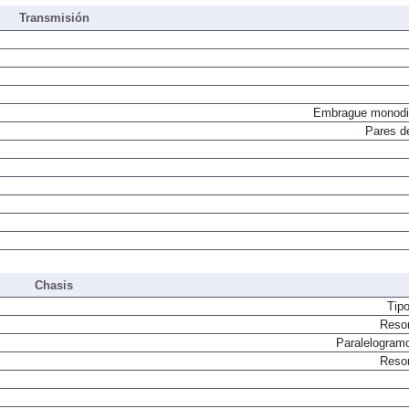
Transmisión
Embrague monodi
Pares d
Chasis
Tip
Resor
Paralelogram
Resor