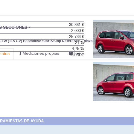
30.361 €
BU
S SECCIONES
2.000 €
infor
25.734 €
5 kW (115 CV) Ecomotive Start&Stop Reference 7 plazas
21 %
4,75 %
Mediciones propias
Todo
entos
09/2017
RAMIENTAS DE AYUDA