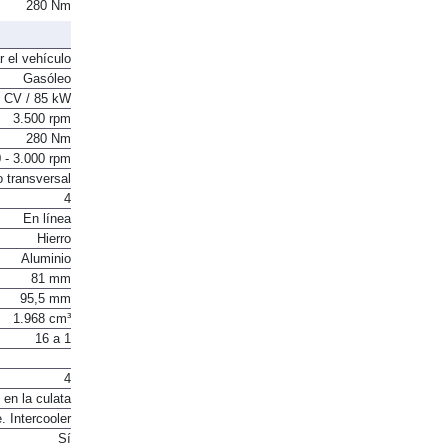
280 Nm
r el vehículo
Gasóleo
 CV / 85 kW
3.500 rpm
280 Nm
 - 3.000 rpm
o transversal
4
En línea
Hierro
Aluminio
81 mm
95,5 mm
1.968 cm³
16 a 1
4
 en la culata
. Intercooler
Sí