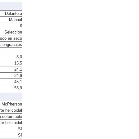
Delantera
Manual
6
Selección
sco en seco
e engranajes
8,0
15,5
24,1
34,8
45,1
53,9
o McPherson
te helicoidal
o deformable
te helicoidal
Sí
Sí