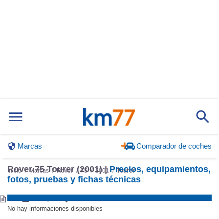
Marcas
Comparador de coches
Rover 75 Tourer (2001) |
Precios, equipamientos,
Inicio
Marcas
Rover
75
2001
Tourer
fotos, pruebas y fichas técnicas
No hay informaciones disponibles