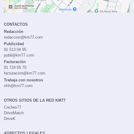
CONTACTOS
Redacción
redaccion@km77.com
Publicidad
91 513 04 95
publi@km77.com
Facturación
91 724 05 70
facturacion@km77.com
Trabaja con nosotros
rrhh@km77.com
OTROS SITIOS DE LA RED KM77
Coches77
DriveMatch
DriveK
ASPECTOS LEGALES