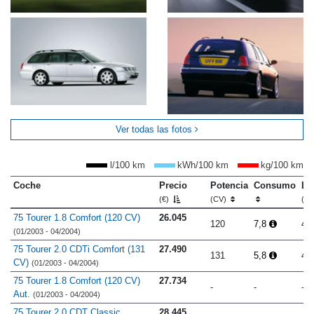
Ver todas las fotos
l/100 km
kWh/100 km
kg/100 km
Coche
Precio
Potencia
Consumo
Lo
(€)
(CV)
(m
75 Tourer 1.8 Comfort (120 CV)
26.045
120
7,8
4.
(01/2003 - 04/2004)
75 Tourer 2.0 CDTi Comfort (131
27.490
131
5,8
4.
CV)
(01/2003 - 04/2004)
75 Tourer 1.8 Comfort (120 CV)
27.734
-
-
-
Aut.
(01/2003 - 04/2004)
75 Tourer 2.0 CDT Classic
28.445