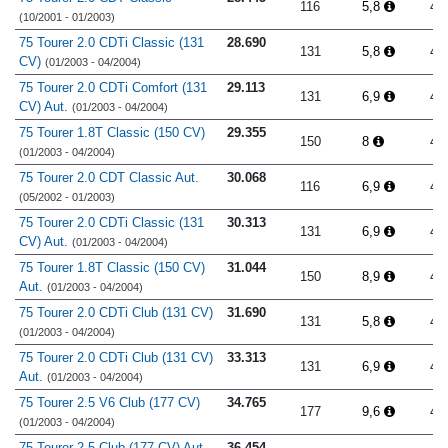
116
5,8
4.
(10/2001 - 01/2003)
75 Tourer 2.0 CDTi Classic (131
28.690
131
5,8
4.
CV)
(01/2003 - 04/2004)
75 Tourer 2.0 CDTi Comfort (131
29.113
131
6,9
4.
CV) Aut.
(01/2003 - 04/2004)
75 Tourer 1.8T Classic (150 CV)
29.355
150
8
4.
(01/2003 - 04/2004)
75 Tourer 2.0 CDT Classic Aut.
30.068
116
6,9
4.
(05/2002 - 01/2003)
75 Tourer 2.0 CDTi Classic (131
30.313
131
6,9
4.
CV) Aut.
(01/2003 - 04/2004)
75 Tourer 1.8T Classic (150 CV)
31.044
150
8,9
4.
Aut.
(01/2003 - 04/2004)
75 Tourer 2.0 CDTi Club (131 CV)
31.690
131
5,8
4.
(01/2003 - 04/2004)
75 Tourer 2.0 CDTi Club (131 CV)
33.313
131
6,9
4.
Aut.
(01/2003 - 04/2004)
75 Tourer 2.5 V6 Club (177 CV)
34.765
177
9,6
4.
(01/2003 - 04/2004)
75 Tourer 2.5 Club (177 CV) Aut.
36.454