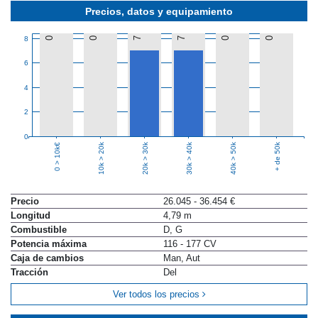
Precios, datos y equipamiento
8
0
0
7
7
0
0
6
4
2
0
10k > 20k
20k > 30k
30k > 40k
40k > 50k
+ de 50k
0 > 10k€
Precio
26.045 - 36.454 €
Longitud
4,79 m
Combustible
D, G
Potencia máxima
116 - 177 CV
Caja de cambios
Man, Aut
Tracción
Del
Ver todos los precios