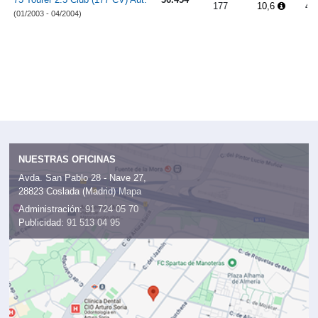
177
10,6
4.
(01/2003 - 04/2004)
NUESTRAS OFICINAS
Avda. San Pablo 28 - Nave 27,
28823 Coslada (Madrid)
Mapa
Administración:
91 724 05 70
Publicidad:
91 513 04 95