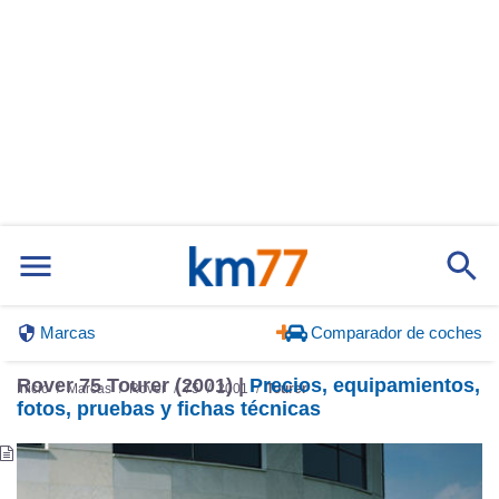
Marcas
Comparador de coches
Rover 75 Tourer (2001) |
Precios, equipamientos,
Inicio
Marcas
Rover
75
2001
Tourer
fotos, pruebas y fichas técnicas