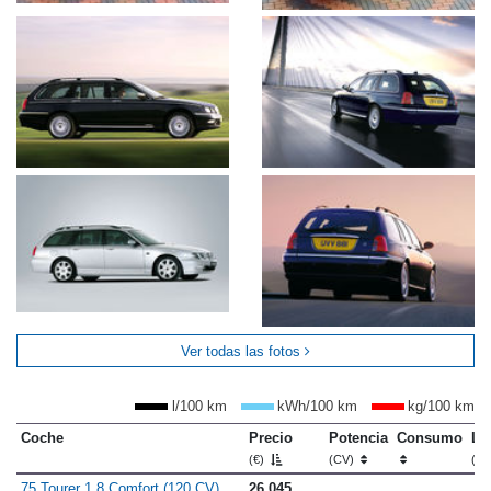
Ver todas las fotos
l/100 km
kWh/100 km
kg/100 km
Coche
Precio
Potencia
Consumo
Lo
(€)
(CV)
(m
75 Tourer 1.8 Comfort (120 CV)
26.045