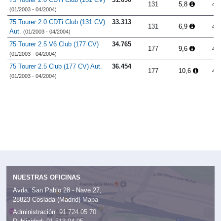
131
5,8
4.
(01/2003 - 04/2004)
75 Tourer 2.0 CDTi Club (131 CV)
33.313
131
6,9
4.
Aut.
(01/2003 - 04/2004)
75 Tourer 2.5 V6 Club (177 CV)
34.765
177
9,6
4.
(01/2003 - 04/2004)
75 Tourer 2.5 Club (177 CV) Aut.
36.454
177
10,6
4.
(01/2003 - 04/2004)
NUESTRAS OFICINAS
Avda. San Pablo 28 - Nave 27,
28823 Coslada (Madrid)
Mapa
Administración:
91 724 05 70