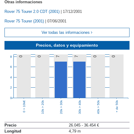
Otras informaciones
Rover 75 Tourer 2.0 CDT (2001)
|
17/12/2001
Rover 75 Tourer (2001)
|
07/06/2001
Ver todas las informaciones
Precios, datos y equipamiento
8
0
0
7
7
0
0
6
4
2
0
10k > 20k
20k > 30k
30k > 40k
40k > 50k
+ de 50k
0 > 10k€
Precio
26.045 - 36.454 €
Longitud
4,79 m