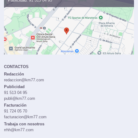
Publicidad:
91 513 04 95
CONTACTOS
Redacción
redaccion@km77.com
Publicidad
91 513 04 95
publi@km77.com
Facturación
91 724 05 70
facturacion@km77.com
Trabaja con nosotros
rrhh@km77.com