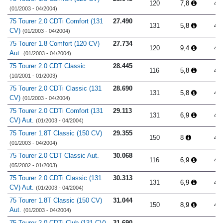
120
7,8
4.
(01/2003 - 04/2004)
75 Tourer 2.0 CDTi Comfort (131
27.490
131
5,8
4.
CV)
(01/2003 - 04/2004)
75 Tourer 1.8 Comfort (120 CV)
27.734
120
9,4
4.
Aut.
(01/2003 - 04/2004)
75 Tourer 2.0 CDT Classic
28.445
116
5,8
4.
(10/2001 - 01/2003)
75 Tourer 2.0 CDTi Classic (131
28.690
131
5,8
4.
CV)
(01/2003 - 04/2004)
75 Tourer 2.0 CDTi Comfort (131
29.113
131
6,9
4.
CV) Aut.
(01/2003 - 04/2004)
75 Tourer 1.8T Classic (150 CV)
29.355
150
8
4.
(01/2003 - 04/2004)
75 Tourer 2.0 CDT Classic Aut.
30.068
116
6,9
4.
(05/2002 - 01/2003)
75 Tourer 2.0 CDTi Classic (131
30.313
131
6,9
4.
CV) Aut.
(01/2003 - 04/2004)
75 Tourer 1.8T Classic (150 CV)
31.044
150
8,9
4.
Aut.
(01/2003 - 04/2004)
75 Tourer 2.0 CDTi Club (131 CV)
31.690