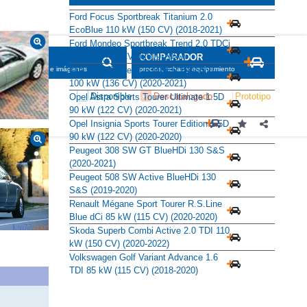
Ford Focus Sportbreak Titanium 2.0
EcoBlue 110 kW (150 CV) (2018-2021)
Ford Mondeo Sportbreak Trend 2.0 TDCi
110 kW (150 CV) (2019-2020)
SCADOR
COMPARADOR
KIA Ceed Tourer 1.6 MHEV Emotion
maciones, fichas e imágenes
precios, fichas y equipamiento
100 kW (136 CV) (2020-2021)
Disponible
Descatalogado
Prototipo
Opel Astra Sports Tourer Ultimate 1.5D
90 kW (122 CV) (2020-2021)
Opel Insignia Sports Tourer Edition 1.5D
90 kW (122 CV) (2020-2020)
Peugeot 308 SW GT BlueHDi 130 S&S
(2020-2021)
Peugeot 508 SW Active BlueHDi 130
S&S (2019-2020)
Renault Mégane Sport Tourer R.S.Line
Blue dCi 85 kW (115 CV) (2020-2020)
Skoda Superb Combi Active 2.0 TDI 110
kW (150 CV) (2020-2022)
Volkswagen Golf Variant Advance 1.6
TDI 85 kW (115 CV) (2018-2020)