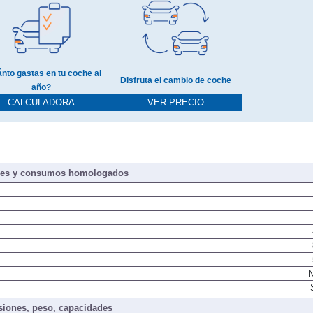
nto gastas en tu coche al
Disfruta el cambio de coche
año?
CALCULADORA
VER PRECIO
nes y consumos homologados
N
iones, peso, capacidades