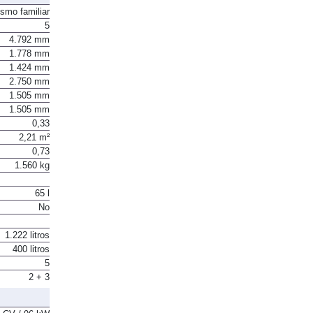
ismo familiar
5
4.792 mm
1.778 mm
1.424 mm
2.750 mm
1.505 mm
1.505 mm
0,33
2,21 m²
0,73
1.560 kg
65 l
No
1.222 litros
400 litros
5
2 + 3