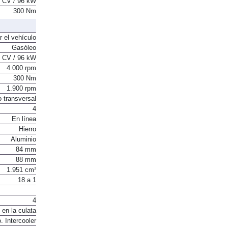
 CV / 96 kW
300 Nm
r el vehículo
Gasóleo
 CV / 96 kW
4.000 rpm
300 Nm
1.900 rpm
o transversal
4
En línea
Hierro
Aluminio
84 mm
88 mm
1.951 cm³
18 a 1
4
 en la culata
. Intercooler