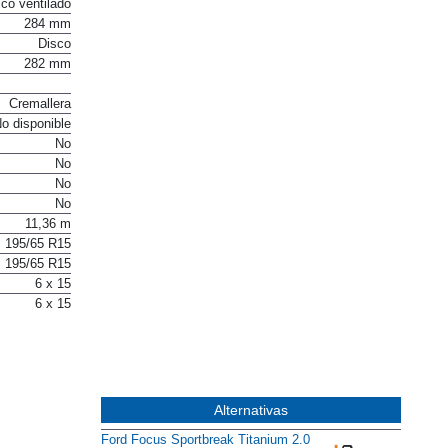
co ventilado
284 mm
Disco
282 mm
Cremallera
o disponible
No
No
No
No
11,36 m
195/65 R15
195/65 R15
6 x 15
6 x 15
Alternativas
Ford Focus Sportbreak Titanium 2.0