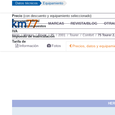
Datos técnicos
Equipamiento
Precio
(con descuento y equipamiento seleccionado)
Descuento oficial
MARCAS
REVISTA/BLOG
OTRA
Precio sin impuestos
IVA
Inicio
Marcas
Rover
75
2001
Tourer
Comfort
75 Tourer 2
Impuesto de matriculación
Tarifa de
Información
Fotos
Precios, datos y equipami
HER