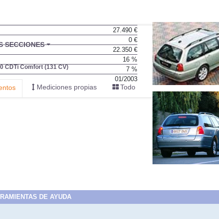
27.490 €
0 €
BU
S SECCIONES
22.350 €
infor
16 %
.0 CDTi Comfort (131 CV)
7 %
01/2003
Mediciones propias
Todo
entos
RAMIENTAS DE AYUDA