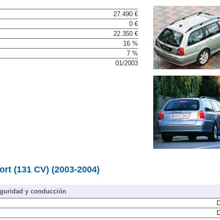
27.490 €
0 €
22.350 €
16 %
7 %
01/2003
rt (131 CV) (2003-2004)
guridad y conducción
D
D