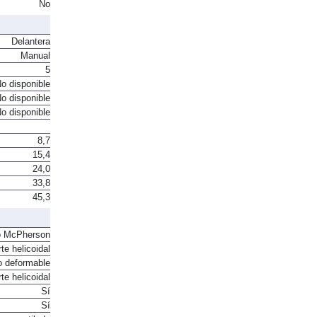
No
Delantera
Manual
5
o disponible
o disponible
o disponible
8,7
15,4
24,0
33,8
45,3
o McPherson
te helicoidal
o deformable
te helicoidal
Sí
Sí