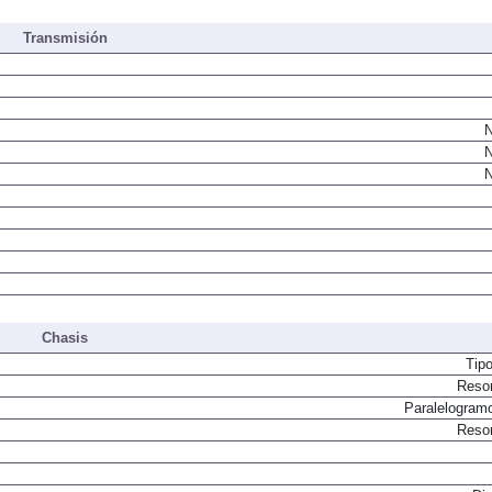
Transmisión
N
N
N
Chasis
Tip
Resor
Paralelogram
Resor