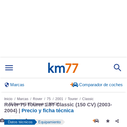
Marcas
Comparador de coches
Inicio
Marcas
Rover
75
2001
Tourer
Classic
Rover 75 Tourer 1.8T Classic (150 CV) (2003-
75 Tourer 1.8T Classic (150 CV)
2004) |
Precio y ficha técnica
Datos técnicos
Equipamiento