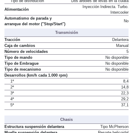
Tipo de distribución
Dos árboles de levas en la culata
Inyección Indirecta. Turbo.
Alimentación
Intercooler
Automatismo de parada y
No
arranque del motor ("Stop/Start")
Transmisión
Tracción
Delantera
Caja de cambios
Manual
Número de velocidades
5
Tipo de mando
No disponible
Tipo de Embrague
No disponible
Tipo de mecanismo
No disponible
Desarrollos (km/h cada 1.000 rpm)
1ª
8,4
2ª
14,8
3ª
22,3
4ª
29,2
5ª
37,1
Chasis
Estructura suspensión delantera
Tipo McPherson
Muelle suspensión delantera
Resorte helicoidal