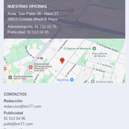
NUESTRAS OFICINAS
Avda. San Pablo 28 - Nave 27,
28823 Coslada (Madrid)
Mapa
Administración:
91 724 05 70
Publicidad:
91 513 04 95
CONTACTOS
Redacción
redaccion@km77.com
Publicidad
91 513 04 95
publi@km77.com