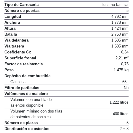
Tipo de Carrocería
Turismo familiar
Número de puertas
5
Longitud
4.792 mm
Anchura
1.778 mm
Altura
1.424 mm
Batalla
2.750 mm
Vía delantera
1.505 mm
Vía trasera
1.505 mm
Coeficiente Cx
0,34
Superficie frontal
2,21 m²
Factor de resistencia
0,75
Peso
1.475 kg
Depósito de combustible
Gasolina
65 l
Filtro de partículas
No
Volúmenes de maletero
Volumen con una fila de
1.222 litros
asientos disponible
Volumen mínimo con dos filas
400 litros
de asientos disponibles
Número de plazas
5
Distribución de asientos
2 + 3