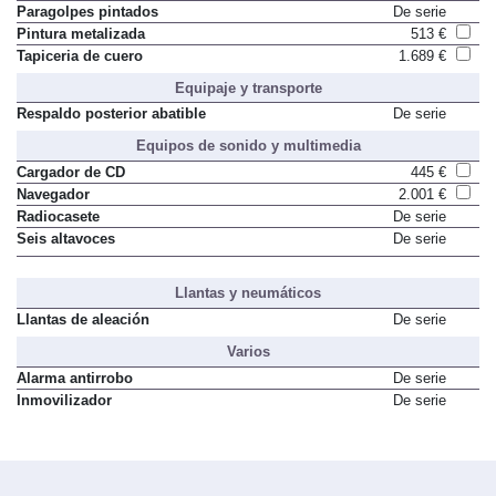
Paragolpes pintados
De serie
Pintura metalizada
513 €
Tapiceria de cuero
1.689 €
Equipaje y transporte
Respaldo posterior abatible
De serie
Equipos de sonido y multimedia
Cargador de CD
445 €
Navegador
2.001 €
Radiocasete
De serie
Seis altavoces
De serie
Llantas y neumáticos
Llantas de aleación
De serie
Varios
Alarma antirrobo
De serie
Inmovilizador
De serie