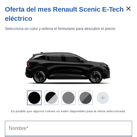
Oferta del mes Renault Scenic E-Tech
eléctrico
Selecciona un color y rellena el formulario para descubrir el precio
Marcas
Comparador de coches
Inicio
Marcas
Renault
Scenic
2013
Estándar
Renault Scénic Xmod Bose Edition Energy dCi
Es posible que algunos colores no estén disponibles para la oferta seleccionada.
Xmod Bose Edition
Scénic Xmod Bose Edition Energy dCi 110 eco2
110 eco2 (2013-2016) |
Mediciones hechas por
km77
Resumen
Detalle