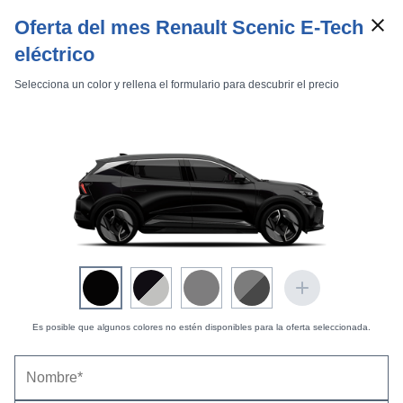
Oferta del mes Renault Scenic E-Tech
eléctrico
Selecciona un color y rellena el formulario para descubrir el precio
Marcas
Comparador de coches
Inicio
Marcas
Renault
Scenic
2013
Estándar
Xmod Bose Edition
Scénic Xmod Bose Edition Energy dCi 110 eco2
Es posible que algunos colores no estén disponibles para la oferta seleccionada.
Renault Scénic Xmod Bose Edition Energy dCi
110 eco2 (2013-2016) |
Mediciones del habitáculo
y el maletero