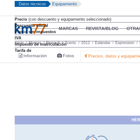
Datos técnicos
Equipamiento
Precio
(con descuento y equipamiento seleccionado)
Descuento oficial
MARCAS
REVISTA/BLOG
OTRA
Precio sin impuestos
IVA
Inicio
Marcas
Renault
Scenic
2012
Estándar
Expression
Impuesto de matriculación
Tarifa de
Información
Fotos
Precios, datos y equipami
HER