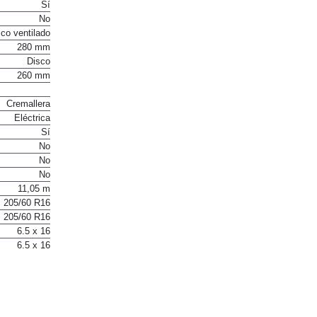
Sí
No
co ventilado
280 mm
Disco
260 mm
Cremallera
Eléctrica
Sí
No
No
No
11,05 m
205/60 R16
205/60 R16
6.5 x 16
6.5 x 16