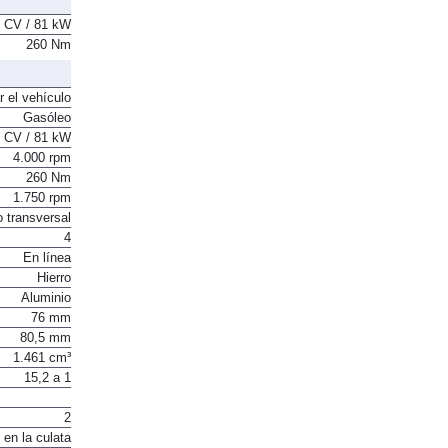
 CV / 81 kW
260 Nm
r el vehículo
Gasóleo
 CV / 81 kW
4.000 rpm
260 Nm
1.750 rpm
o transversal
4
En línea
Hierro
Aluminio
76 mm
80,5 mm
1.461 cm³
15,2 a 1
2
 en la culata