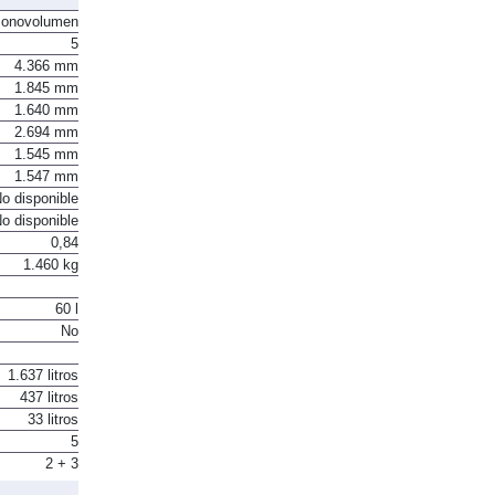
onovolumen
5
4.366 mm
1.845 mm
1.640 mm
2.694 mm
1.545 mm
1.547 mm
o disponible
o disponible
0,84
1.460 kg
60 l
No
1.637 litros
437 litros
33 litros
5
2 + 3