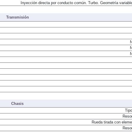
Inyección directa por conducto común. Turbo. Geometría variable
Transmisión
N
N
N
Chasis
Tip
Resor
Rueda tirada con elemen
Resor