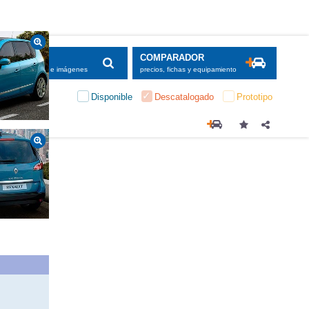
SCADOR
COMPARADOR
maciones, fichas e imágenes
precios, fichas y equipamiento
Disponible
Descatalogado
Prototipo