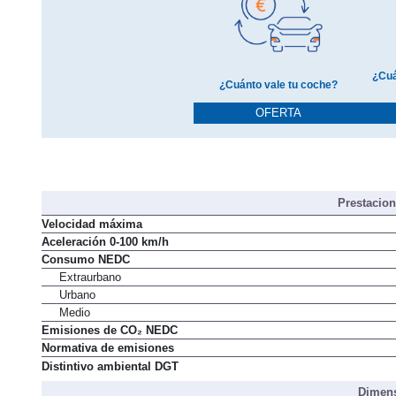
¿Cuá
¿Cuánto vale tu coche?
OFERTA
Prestacio
Velocidad máxima
Aceleración 0-100 km/h
Consumo NEDC
Extraurbano
Urbano
Medio
Emisiones de CO₂ NEDC
Normativa de emisiones
Distintivo ambiental DGT
Dimens