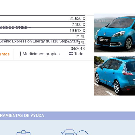
21.630 €
2.100 €
BU
S SECCIONES
19.612 €
infor
21 %
Scénic Expression Energy dCi 110 Stop&Start
0 %
04/2013
Mediciones propias
Todo
entos
RAMIENTAS DE AYUDA