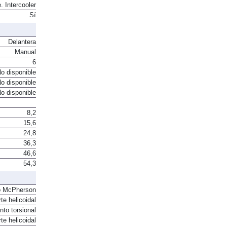
. Intercooler
Sí
Delantera
Manual
6
o disponible
o disponible
o disponible
8,2
15,6
24,8
36,3
46,6
54,3
o McPherson
te helicoidal
to torsional
te helicoidal