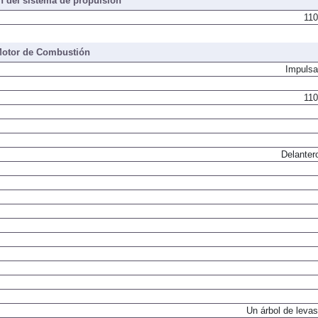
 del sistema de propulsión
110
otor de Combustión
Impulsa
110
Delanter
Un árbol de levas