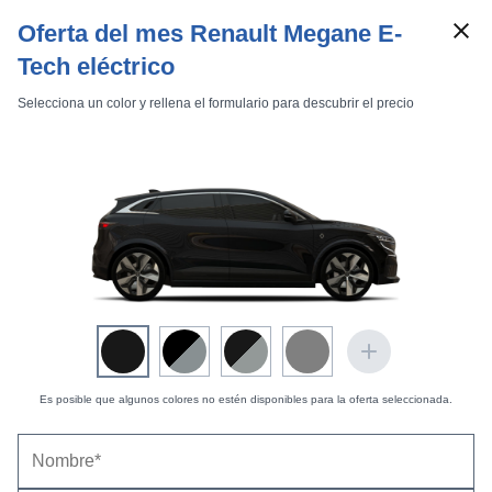
Oferta del mes Renault Megane E-
Tech eléctrico
Selecciona un color y rellena el formulario para descubrir el precio
Marcas
Comparador de coches
Inicio
Marcas
Renault
Mégane
2014
Renault Mégane (2014) |
Fotos Exteriores Sport
Tourer
Exteriores Berlina
Exteriores Coupé
Exteriores Sport Tourer
Exteriores Coupé-Cabriolet
Interiores
Es posible que algunos colores no estén disponibles para la oferta seleccionada.