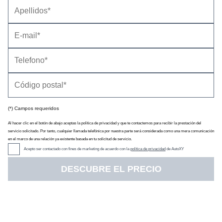
Gama Mégane -
7 fotos
(*) Campos requeridos
Al hacer clic en el botón de abajo aceptas la política de privacidad y que te contactemos para recibir la prestación del
servicio solicitado. Por tanto, cualquier llamada telefónica por nuestra parte será considerada como una mera comunicación
en el marco de una relación ya existente basada en tu solicitud de servicio.
Acepto ser contactado con fines de marketing de acuerdo con la
política de privacidad
de AutoXY
DESCUBRE EL PRECIO