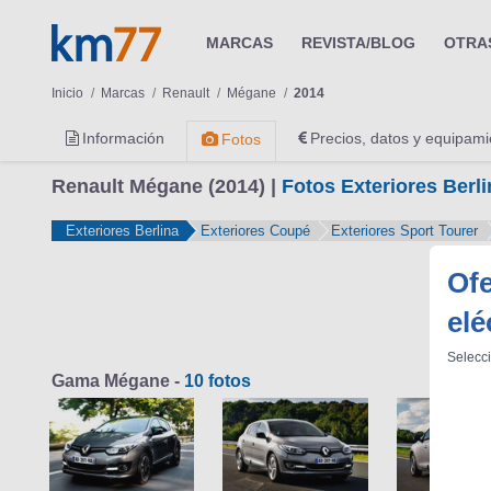
MARCAS
REVISTA/BLOG
OTRA
Inicio
Marcas
Renault
Mégane
2014
Información
Precios, datos y equipami
Fotos
Renault Mégane (2014) |
Fotos Exteriores Berli
Exteriores Berlina
Exteriores Coupé
Exteriores Sport Tourer
Ofe
elé
Selecci
Gama Mégane -
10 fotos