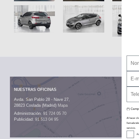
NUESTRAS OFICINAS
Avda. San Pablo 28 - Nave 27,
28823 Coslada (Madrid)
Mapa
(*) Camp
Administración:
91 724 05 70
Al hacer cli
Publicidad:
91 513 04 95
llamada tel
servicio.
Ac