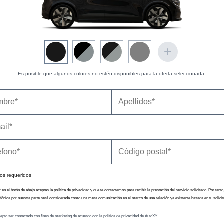
Es posible que algunos colores no estén disponibles para la oferta seleccionada.
os requeridos
c en el botón de abajo aceptas la política de privacidad y que te contactemos para recibir la prestación del servicio solicitado. Por tanto
efónica por nuestra parte será considerada como una mera comunicación en el marco de una relación ya existente basada en tu solicit
epto ser contactado con fines de marketing de acuerdo con la
política de privacidad
de AutoXY