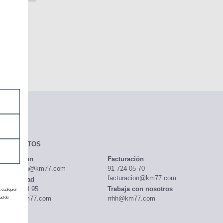
CONTACTOS
Redacción
Facturación
redaccion@km77.com
91 724 05 70
facturacion@km77.com
Publicidad
91 513 04 95
Trabaja con nosotros
, cualquier
publi@km77.com
rrhh@km77.com
ud de