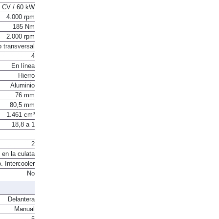
 CV / 60 kW
4.000 rpm
185 Nm
2.000 rpm
o transversal
4
En línea
Hierro
Aluminio
76 mm
80,5 mm
1.461 cm³
18,8 a 1
2
 en la culata
. Intercooler
No
Delantera
Manual
5