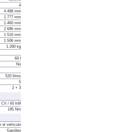
4
4.498 mm
1.777 mm
1.460 mm
2.686 mm
1.510 mm
1.506 mm
1.280 kg
60 l
No
520 litros
5
2 + 3
 CV / 60 kW
185 Nm
r el vehículo
Gasóleo