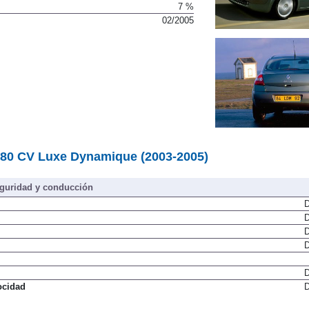
7 %
02/2005
 80 CV Luxe Dynamique (2003-2005)
guridad y conducción
D
D
D
D
D
ocidad
D
claje y
D