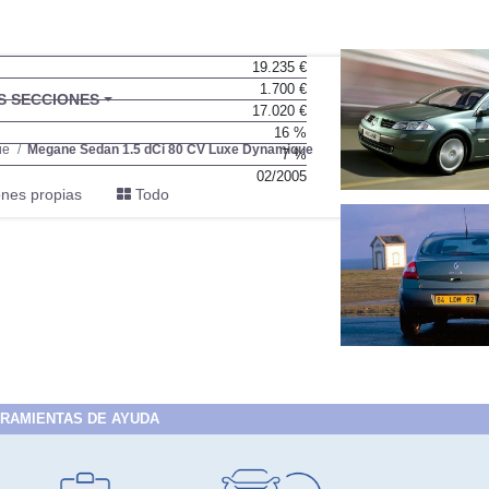
19.235 €
1.700 €
BU
S SECCIONES
17.020 €
infor
16 %
ue
Megane Sedan 1.5 dCi 80 CV Luxe Dynamique
7 %
02/2005
nes propias
Todo
RAMIENTAS DE AYUDA