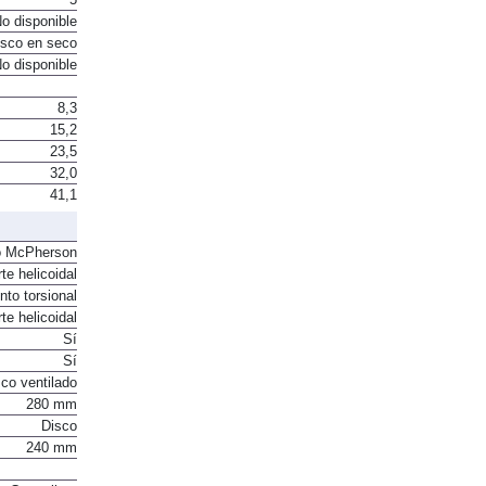
o disponible
sco en seco
o disponible
8,3
15,2
23,5
32,0
41,1
o McPherson
te helicoidal
to torsional
te helicoidal
Sí
Sí
co ventilado
280 mm
Disco
240 mm