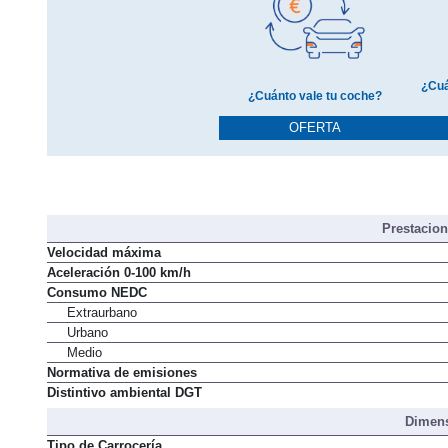
¿Cuá
¿Cuánto vale tu coche?
OFERTA
Prestacio
Velocidad máxima
Aceleración 0-100 km/h
Consumo NEDC
Extraurbano
Urbano
Medio
Normativa de emisiones
Distintivo ambiental DGT
Dimens
Tipo de Carrocería