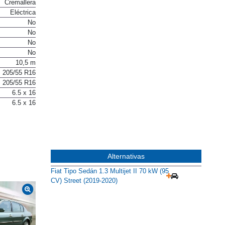
Cremallera
Eléctrica
No
No
No
No
10,5 m
205/55 R16
205/55 R16
6.5 x 16
6.5 x 16
Alternativas
Fiat Tipo Sedán 1.3 Multijet II 70 kW (95
CV) Street (2019-2020)