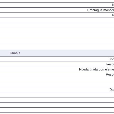
N
Embrague monodi
N
Chasis
Tip
Resor
Rueda tirada con elemen
Resor
Dis