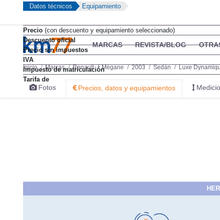
Datos técnicos
Equipamiento
Precio
(con descuento y equipamiento seleccionado)
Descuento oficial
MARCAS
REVISTA/BLOG
OTRA
Precio sin impuestos
IVA
Inicio
Marcas
Renault
Mégane
2003
Sedán
Luxe Dynamiq
Impuesto de matriculación
Tarifa de
Fotos
Medicio
Precios, datos y equipamientos
HER