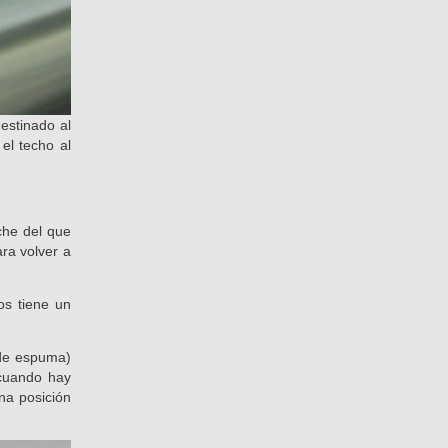
destinado al
el techo al
che del que
ra volver a
os tiene un
s de espuma)
 cuando hay
na posición