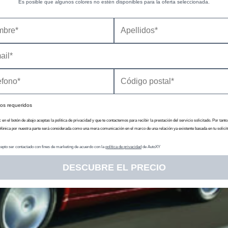
Es posible que algunos colores no estén disponibles para la oferta seleccionada.
os requeridos
c en el botón de abajo aceptas la política de privacidad y que te contactemos para recibir la prestación del servicio solicitado. Por tanto
efónica por nuestra parte será considerada como una mera comunicación en el marco de una relación ya existente basada en tu solicit
epto ser contactado con fines de marketing de acuerdo con la
política de privacidad
de AutoXY
DESCUBRE EL PRECIO