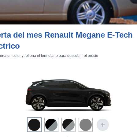
rta del mes Renault Megane E-Tech
ctrico
gane de tres o cinco puertas, así como el Scénic. Estará disponible 
llos
), combinados con los niveles de equipamiento «Confort», «Sport
ona un color y rellena el formulario para descubrir el precio
y su distancia entre ejes es 103 mm más corta que en el Mégane de t
bién ocurría que las versiones de dos puertas laterales tenían una 
nal techo duro plegable automáticamente. Es una solución parecida a
Opel Astra Cabrio
, siguen usando un techo textil. La diferencia más im
 es de cristal. Es decir, cuando va capotado tiene un techo solar fijo.
a 22 segundos para quedar completamente plegada en el maletero.
 300 litros (mucho): de 490 a 190 litros (medida VDA). Su volumen m
 en España, seguido de lejos por el
Lexus SC 430
con 368 litros. Al 
 204 litros.