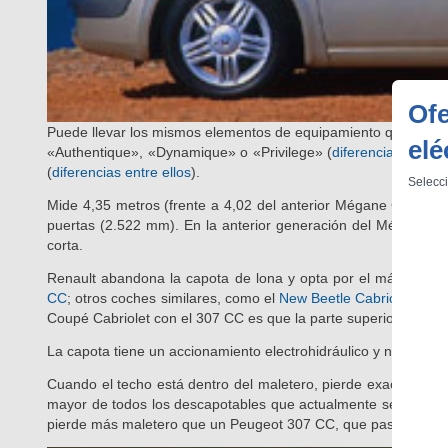
Ofe
elé
Puede llevar los mismos elementos de equipamiento que los Mé
«Authentique», «Dynamique» o «Privilege» (
diferencias entre e
Selecci
(
diferencias entre ellos
).
Mide 4,35 metros (frente a 4,02 del anterior Mégane Cabrio) 
puertas (2.522 mm). En la anterior generación del Mégane tam
corta.
Renault abandona la capota de lona y opta por el más funcio
CC
; otros coches similares, como el
New Beetle Cabriolet
o el
Coupé Cabriolet con el 307 CC es que la parte superior del techo
La capota tiene un accionamiento electrohidráulico y necesit
Cuando el techo está dentro del maletero, pierde exactamente
mayor de todos los descapotables que actualmente se venden
pierde más maletero que un Peugeot 307 CC, que pasa de 350 a