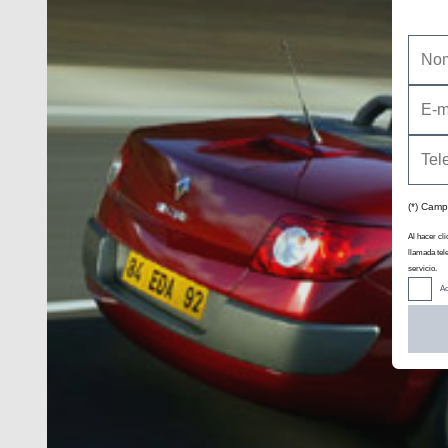
(*) Camp
Al hacer cli
llamada tel
servicio.
Ac