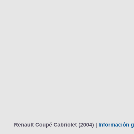
MARCAS
REVISTA/BLOG
OTRA
Inicio
Marcas
Renault
Mégane
2003
Coupé-Cabriolet
Fotos
Precios, datos y equipami
Información
Renault Coupé Cabriolet (2004) |
Información g