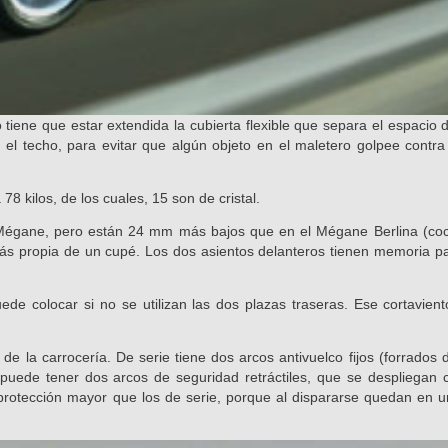
tiene que estar extendida la cubierta flexible que separa el espacio 
 el techo, para evitar que algún objeto en el maletero golpee contra 
 78 kilos, de los cuales, 15 son de cristal.
l Mégane, pero están 24 mm más bajos que en el Mégane Berlina (co
más propia de un cupé. Los dos asientos delanteros tienen memoria pa
de colocar si no se utilizan las dos plazas traseras. Ese cortavient
 de la carrocería. De serie tiene dos arcos antivuelco fijos (forrado
puede tener dos arcos de seguridad retráctiles, que se despliegan
 protección mayor que los de serie, porque al dispararse quedan en u