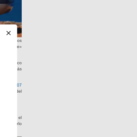
en acabados
» o « Luxe»
res y cinco
batalla más
 la del
307
portante del
áximo es el
descapotarlo