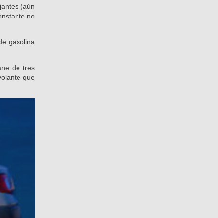
jantes (aún
constante no
de gasolina
ane de tres
volante que