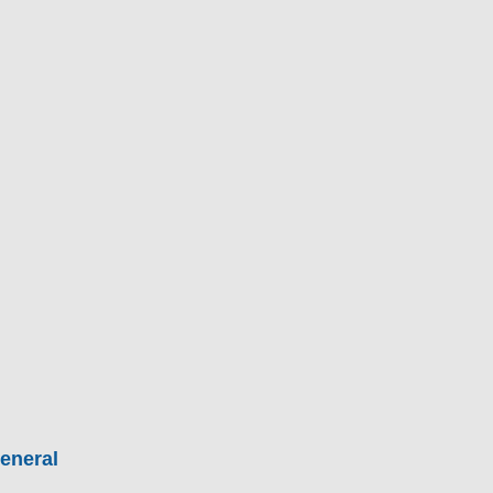
BU
S SECCIONES
infor
entos
Todo
eneral