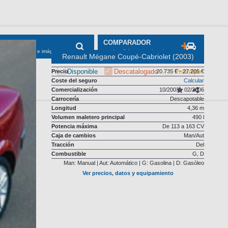
Renault Mégane Coupé-Cabriolet (2003)
Precio
20.735 € - 27.205 €
Coste del seguro
Calcular
Comercialización
10/2003 - 02/2006
Carrocería
Descapotable
Longitud
4,36 m
Volumen maletero principal
490 l
Potencia máxima
De 113 a 163 CV
Caja de cambios
Man/Aut
Tracción
Del
Combustible
G, D
Man: Manual | Aut: Automático | G: Gasolina | D: Gasóleo
Ver precios, datos y equipamiento