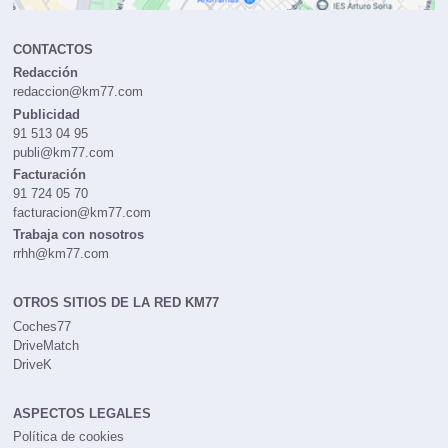
CONTACTOS
Redacción
redaccion@km77.com
Publicidad
91 513 04 95
publi@km77.com
Facturación
91 724 05 70
facturacion@km77.com
Trabaja con nosotros
rrhh@km77.com
OTROS SITIOS DE LA RED KM77
Coches77
DriveMatch
DriveK
ASPECTOS LEGALES
Política de cookies