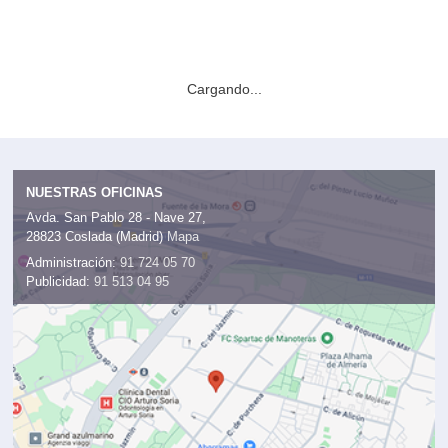
Cargando...
NUESTRAS OFICINAS
Avda. San Pablo 28 - Nave 27,
28823 Coslada (Madrid)
Mapa
Administración:
91 724 05 70
Publicidad:
91 513 04 95