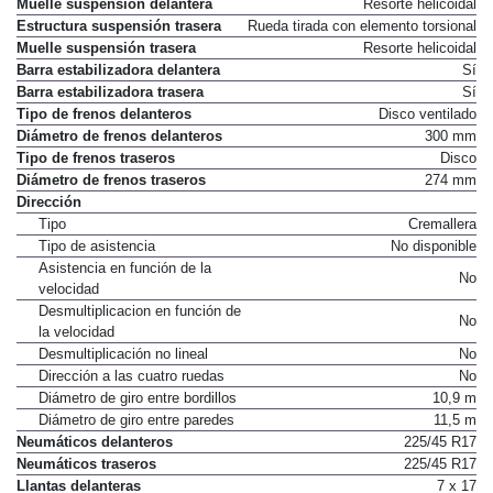
Muelle suspensión delantera
Resorte helicoidal
Estructura suspensión trasera
Rueda tirada con elemento torsional
Muelle suspensión trasera
Resorte helicoidal
Barra estabilizadora delantera
Sí
Barra estabilizadora trasera
Sí
Tipo de frenos delanteros
Disco ventilado
Diámetro de frenos delanteros
300 mm
Tipo de frenos traseros
Disco
Diámetro de frenos traseros
274 mm
Dirección
Tipo
Cremallera
Tipo de asistencia
No disponible
Asistencia en función de la
No
velocidad
Desmultiplicacion en función de
No
la velocidad
Desmultiplicación no lineal
No
Dirección a las cuatro ruedas
No
Diámetro de giro entre bordillos
10,9 m
Diámetro de giro entre paredes
11,5 m
Neumáticos delanteros
225/45 R17
Neumáticos traseros
225/45 R17
Llantas delanteras
7 x 17