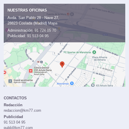
NUESTRAS OFICINAS
Avda. San Pablo 28 - Nave 27,
28823 Coslada (Madrid)
Mapa
Administración:
91 724 05 70
Publicidad:
91 513 04 95
CONTACTOS
Redacción
redaccion@km77.com
Publicidad
91 513 04 95
publi@km77.com