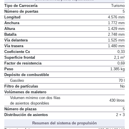
Tipo de Carrocería
Turismo
Número de puertas
5
Longitud
4.576 mm
Anchura
1.772 mm
Altura
1.429 mm
Batalla
2.748 mm
Vía delantera
1.525 mm
Vía trasera
1.480 mm
Coeficiente Cx
0,33
Superficie frontal
2,1 m²
Factor de resistencia
0,69
Peso
1.385 kg
Depósito de combustible
Gasóleo
70 l
Filtro de partículas
No
Volúmenes de maletero
Volumen mínimo con dos filas
430 litros
de asientos disponibles
Número de plazas
5
Distribución de asientos
2 + 3
Resumen del sistema de propulsión