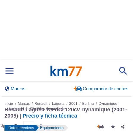
Marcas
Comparador de coches
Inicio
Marcas
Renault
Laguna
2001
Berlina
Dynamique
Renault Laguna 1.9 dCi 120cv Dynamique (2001-
Laguna 1.9 dCi 120cv Dynamique
2005) |
Precio y ficha técnica
Datos técnicos
Equipamiento