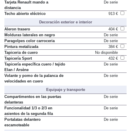
Tarjeta Renault mando a
De serie
distancia
Techo abierto eléctrico
913 €
Decoración exterior e interior
Aleron trasero
404 €
Molduras laterales en negro
De serie
Paragolpes color carroceria
De serie
Pintura metalizada
384 €
Tapiceria de cuero
No disponible
Tapicería Sport
432 €
Tapicería específica cuero / tejido
De serie
Elan / Arsène
Volante y pomo de la palanca de
De serie
velocidades en cuero
Equipaje y transporte
Compartimentos en las puertas
De serie
delanteras
Funcionalidad 1/3 o 2/3 en
De serie
asientos de la segunda fila
Portalatas delantero
De serie
escamoteable