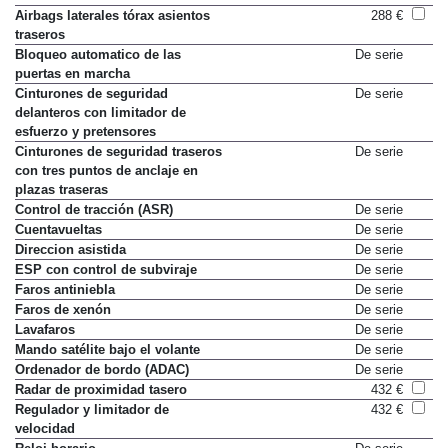
Airbags laterales tórax asientos
288 €
traseros
Bloqueo automatico de las
De serie
puertas en marcha
Cinturones de seguridad
De serie
delanteros con limitador de
esfuerzo y pretensores
Cinturones de seguridad traseros
De serie
con tres puntos de anclaje en
plazas traseras
Control de tracción (ASR)
De serie
Cuentavueltas
De serie
Direccion asistida
De serie
ESP con control de subviraje
De serie
Faros antiniebla
De serie
Faros de xenón
De serie
Lavafaros
De serie
Mando satélite bajo el volante
De serie
Ordenador de bordo (ADAC)
De serie
Radar de proximidad tasero
432 €
Regulador y limitador de
432 €
velocidad