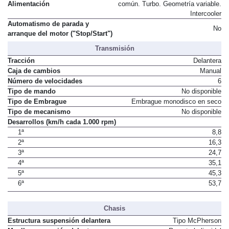
Alimentación
común. Turbo. Geometría variable.
Intercooler
Automatismo de parada y
No
arranque del motor ("Stop/Start")
Transmisión
Tracción
Delantera
Caja de cambios
Manual
Número de velocidades
6
Tipo de mando
No disponible
Tipo de Embrague
Embrague monodisco en seco
Tipo de mecanismo
No disponible
Desarrollos (km/h cada 1.000 rpm)
1ª
8,8
2ª
16,3
3ª
24,7
4ª
35,1
5ª
45,3
6ª
53,7
Chasis
Estructura suspensión delantera
Tipo McPherson