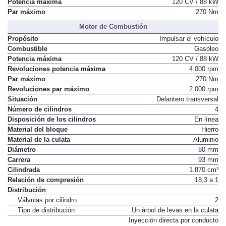
Potencia máxima
120 CV / 88 kW
Par máximo
270 Nm
Motor de Combustión
Propósito
Impulsar el vehículo
Combustible
Gasóleo
Potencia máxima
120 CV / 88 kW
Revoluciones potencia máxima
4.000 rpm
Par máximo
270 Nm
Revoluciones par máximo
2.000 rpm
Situación
Delantero transversal
Número de cilindros
4
Disposición de los cilindros
En línea
Material del bloque
Hierro
Material de la culata
Aluminio
Diámetro
80 mm
Carrera
93 mm
Cilindrada
1.870 cm³
Relación de compresión
18,3 a 1
Distribución
Válvulas por cilindro
2
Tipo de distribución
Un árbol de levas en la culata
Inyección directa por conducto