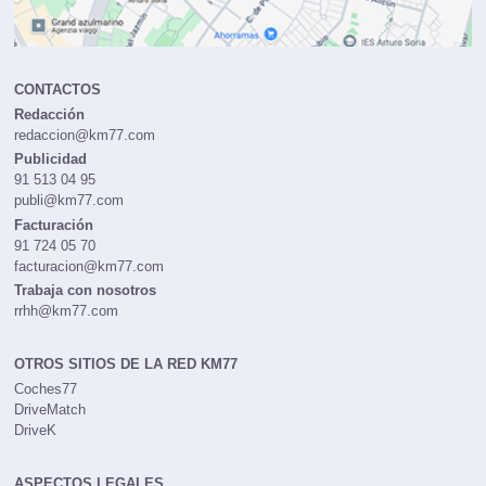
CONTACTOS
Redacción
redaccion@km77.com
Publicidad
91 513 04 95
publi@km77.com
Facturación
91 724 05 70
facturacion@km77.com
Trabaja con nosotros
rrhh@km77.com
OTROS SITIOS DE LA RED KM77
Coches77
DriveMatch
DriveK
ASPECTOS LEGALES