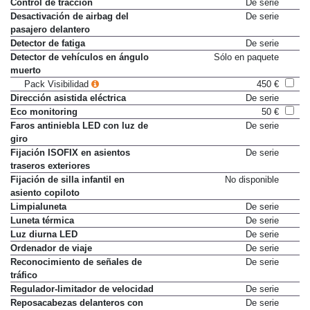
Control de tracción
De serie
Desactivación de airbag del
De serie
pasajero delantero
Detector de fatiga
De serie
Detector de vehículos en ángulo
Sólo en paquete
muerto
Pack Visibilidad
450 €
Dirección asistida eléctrica
De serie
Eco monitoring
50 €
Faros antiniebla LED con luz de
De serie
giro
Fijación ISOFIX en asientos
De serie
traseros exteriores
Fijación de silla infantil en
No disponible
asiento copiloto
Limpialuneta
De serie
Luneta térmica
De serie
Luz diurna LED
De serie
Ordenador de viaje
De serie
Reconocimiento de señales de
De serie
tráfico
Regulador-limitador de velocidad
De serie
Reposacabezas delanteros con
De serie