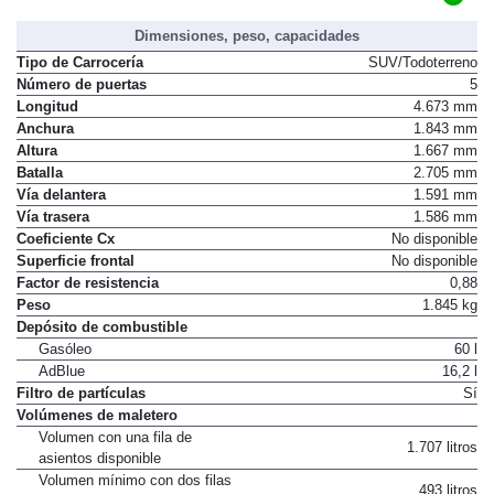
Dimensiones, peso, capacidades
Tipo de Carrocería
SUV/Todoterreno
Número de puertas
5
Longitud
4.673 mm
Anchura
1.843 mm
Altura
1.667 mm
Batalla
2.705 mm
Vía delantera
1.591 mm
Vía trasera
1.586 mm
Coeficiente Cx
No disponible
Superficie frontal
No disponible
Factor de resistencia
0,88
Peso
1.845 kg
Depósito de combustible
Gasóleo
60 l
AdBlue
16,2 l
Filtro de partículas
Sí
Volúmenes de maletero
Volumen con una fila de
1.707 litros
asientos disponible
Volumen mínimo con dos filas
493 litros