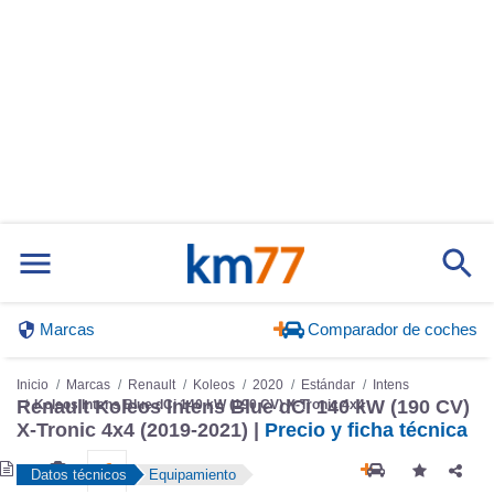
Marcas
Comparador de coches
Inicio
Marcas
Renault
Koleos
2020
Estándar
Intens
Renault Koleos Intens Blue dCi 140 kW (190 CV)
Koleos Intens Blue dCi 140 kW (190 CV) X-Tronic 4x4
X-Tronic 4x4 (2019-2021) |
Precio y ficha técnica
Datos técnicos
Equipamiento