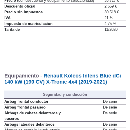
Precio
(con descuento y equipamiento seleccionado)
35.717 €
Descuento oficial
2.659 €
Precio sin impuestos
30.518 €
IVA
21 %
Impuesto de matriculación
4,75 %
Tarifa de
11/2020
Equipamiento -
Renault Koleos Intens Blue dCi
140 kW (190 CV) X-Tronic 4x4 (2019-2021)
Seguridad y conducción
Airbag frontal conductor
De serie
Airbag frontal pasajero
De serie
Airbags de cabeza delanteros y
De serie
traseros
Airbags laterales delanteros
De serie