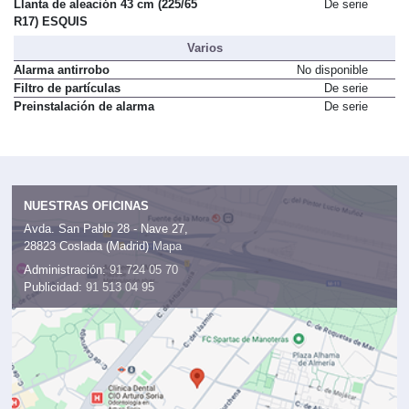
Llanta de aleación 43 cm (225/65
De serie
R17) ESQUIS
Varios
Alarma antirrobo
No disponible
Filtro de partículas
De serie
Preinstalación de alarma
De serie
NUESTRAS OFICINAS
Avda. San Pablo 28 - Nave 27,
28823 Coslada (Madrid)
Mapa
Administración:
91 724 05 70
Publicidad:
91 513 04 95