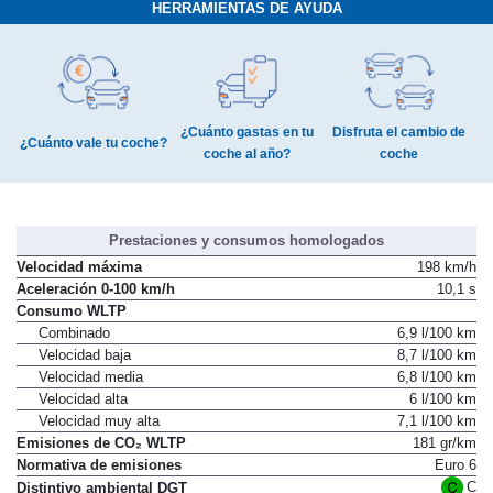
HERRAMIENTAS DE AYUDA
¿Cuánto gastas en tu
Disfruta el cambio de
¿Cuánto vale tu coche?
coche al año?
coche
Prestaciones y consumos homologados
Velocidad máxima
198 km/h
Aceleración 0-100 km/h
10,1 s
Consumo WLTP
Combinado
6,9 l/100 km
Velocidad baja
8,7 l/100 km
Velocidad media
6,8 l/100 km
Velocidad alta
6 l/100 km
Velocidad muy alta
7,1 l/100 km
Emisiones de CO₂ WLTP
181 gr/km
Normativa de emisiones
Euro 6
C
Distintivo ambiental DGT