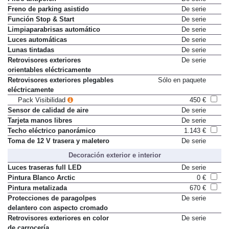
Freno de parking asistido
De serie
Función Stop & Start
De serie
Limpiaparabrisas automático
De serie
Luces automáticas
De serie
Lunas tintadas
De serie
Retrovisores exteriores
De serie
orientables eléctricamente
Retrovisores exteriores plegables
Sólo en paquete
eléctricamente
Pack Visibilidad
450 €
Sensor de calidad de aire
De serie
Tarjeta manos libres
De serie
Techo eléctrico panorámico
1.143 €
Toma de 12 V trasera y maletero
De serie
Decoración exterior e interior
Luces traseras full LED
De serie
Pintura Blanco Arctic
0 €
Pintura metalizada
670 €
Protecciones de paragolpes
De serie
delantero con aspecto cromado
Retrovisores exteriores en color
De serie
de carrocería