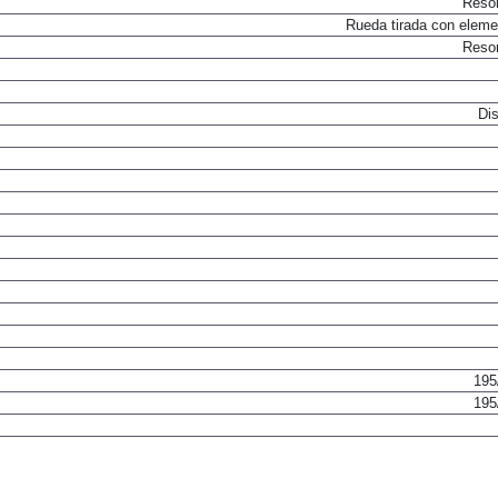
Resor
Rueda tirada con elemen
Resor
Dis
195
195