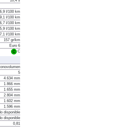
10,4 s
6,9 l/100 km
9,1 l/100 km
6,7 l/100 km
5,9 l/100 km
7,1 l/100 km
157 gr/km
Euro 6
C
onovolumen
5
4.634 mm
1.866 mm
1.655 mm
2.804 mm
1.602 mm
1.596 mm
o disponible
o disponible
0,81