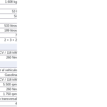
1.608 kg
53 l
Sí
533 litros
189 litros
7
2 + 3 + 2
CV / 118 kW
260 Nm
r el vehículo
Gasolina
CV / 118 kW
5.500 rpm
260 Nm
1.750 rpm
o transversal
4