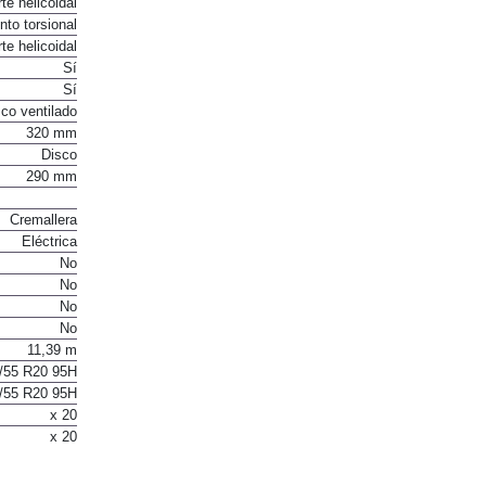
te helicoidal
to torsional
te helicoidal
Sí
Sí
co ventilado
320 mm
Disco
290 mm
Cremallera
Eléctrica
No
No
No
No
11,39 m
/55 R20 95H
/55 R20 95H
x 20
x 20