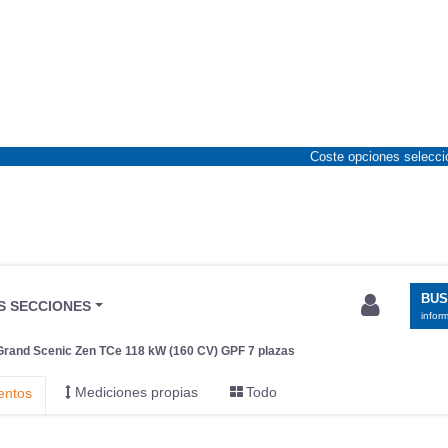
Coste opciones selecc
BU
S SECCIONES
infor
Grand Scenic Zen TCe 118 kW (160 CV) GPF 7 plazas
Mediciones propias
Todo
entos