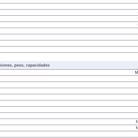
iones, peso, capacidades
M
N
N