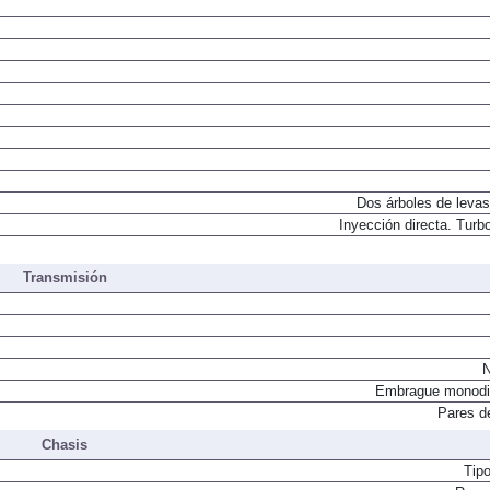
Dos árboles de levas
Inyección directa. Turbo
Transmisión
N
Embrague monodi
Pares d
Chasis
Tip