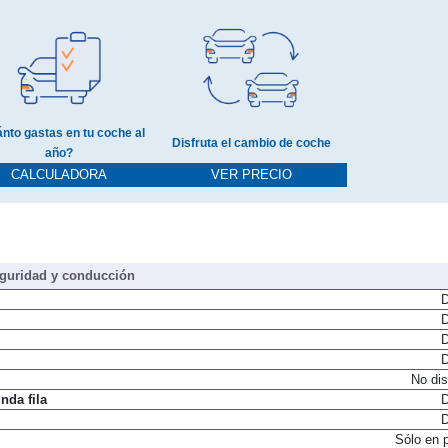
nto gastas en tu coche al
Disfruta el cambio de coche
año?
CALCULADORA
VER PRECIO
guridad y conducción
D
D
D
D
No dis
nda fila
D
D
Sólo en 