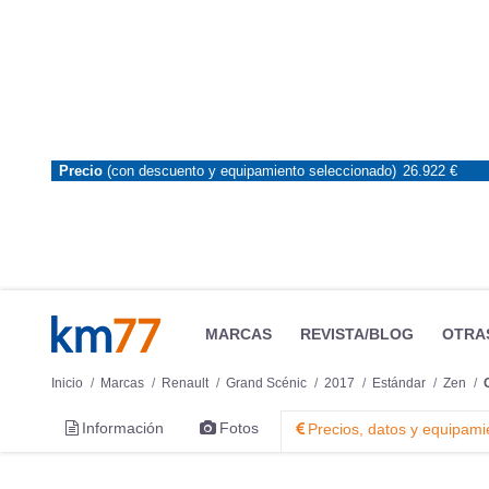
Precio
(con descuento y equipamiento seleccionado)
26.922 €
MARCAS
REVISTA/BLOG
OTRA
Inicio
Marcas
Renault
Grand Scénic
2017
Estándar
Zen
Información
Fotos
Precios, datos y equipami