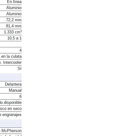
En línea
Aluminio
Aluminio
72,2 mm
81,4 mm
1.333 cm³
10,5 a 1
4
 en la culata
. Intercooler
Sí
Delantera
Manual
6
o disponible
sco en seco
e engranajes
o McPherson