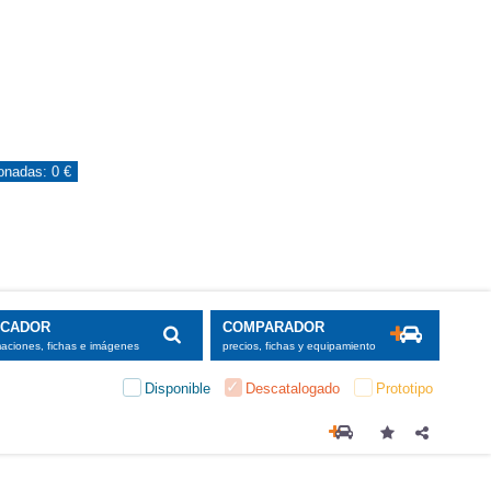
ionadas:
0 €
SCADOR
COMPARADOR
maciones, fichas e imágenes
precios, fichas y equipamiento
Disponible
Descatalogado
Prototipo