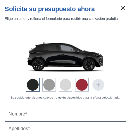
Solicite su presupuesto ahora
Elige un color y rellena el formulario para recibir una cotización gratuita
Marcas
Comparador de coches
Es posible que algunos colores no estén disponibles para la oferta seleccionada.
Inicio
Marcas
Renault
Clio
2001
5 puertas
S.L. Billabong
Renault Clio 5 puertas S.L. Billabong (2001) |
Precio, ficha técnica y equipamiento