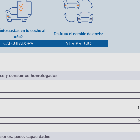
nto gastas en tu coche al
Disfruta el cambio de coche
año?
CALCULADORA
VER PRECIO
nes y consumos homologados
1
N
iones, peso, capacidades