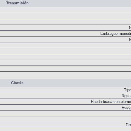
Transmisión
N
Embrague monodi
N
Chasis
Tip
Resor
Rueda tirada con elemen
Resor
Dis