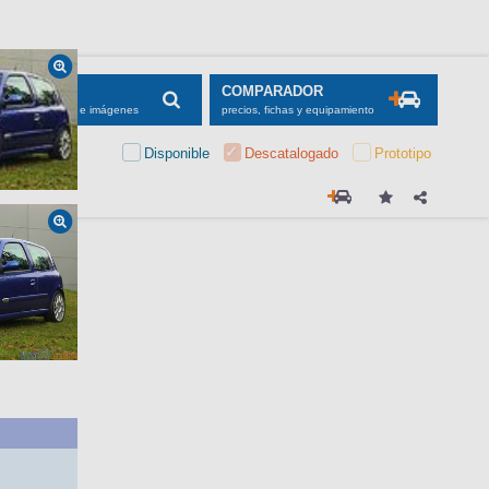
SCADOR
COMPARADOR
maciones, fichas e imágenes
precios, fichas y equipamiento
Disponible
Descatalogado
Prototipo