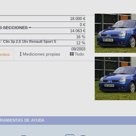
18.000 €
0 €
BU
S SECCIONES
14.063 €
infor
16 %
Clio 3p 2.0 16v Renault Sport S
12 %
09/2003
Mediciones propias
Todo
entos
RAMIENTAS DE AYUDA