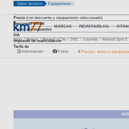
Datos técnicos
Equipamiento
Precio
(con descuento y equipamiento seleccionado)
Descuento oficial
MARCAS
REVISTA/BLOG
OTRA
Precio sin impuestos
IVA
Inicio
Marcas
Renault
Clio
2001
3 puertas
Renault Sport S
Impuesto de matriculación
Tarifa de
Información
Fotos
Precios, datos y equipami
HER