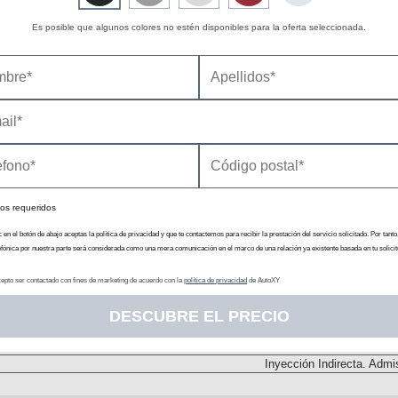
otor de Combustión
Es posible que algunos colores no estén disponibles para la oferta seleccionada.
Impulsa
169 
Delanter
os requeridos
c en el botón de abajo aceptas la política de privacidad y que te contactemos para recibir la prestación del servicio solicitado. Por tanto
efónica por nuestra parte será considerada como una mera comunicación en el marco de una relación ya existente basada en tu solicit
epto ser contactado con fines de marketing de acuerdo con la
política de privacidad
de AutoXY
DESCUBRE EL PRECIO
Dos árboles de levas
Inyección Indirecta. Admi