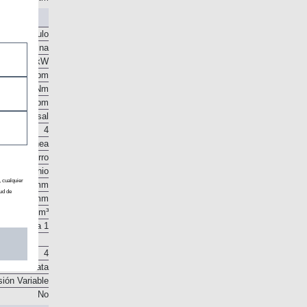
r el vehículo
Gasolina
CV / 124 kW
6.250 rpm
200 Nm
4.500 rpm
o transversal
4
En línea
Hierro
Aluminio
, cualquier
82,7 mm
ud de
93 mm
1.998 cm³
11 a 1
4
 en la culata
sión Variable
No