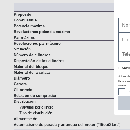
M
Propósito
Combustible
Potencia máxima
Revoluciones potencia máxima
Par máximo
Revoluciones par máximo
Situación
Número de cilindros
Disposición de los cilindros
Material del bloque
(*) Camp
Material de la culata
Al hacer cli
Diámetro
llamada tel
Carrera
servicio.
Cilindrada
Ac
Relación de compresión
Distribución
Válvulas por cilindro
Tipo de distribución
Alimentación
Automatismo de parada y arranque del motor ("Stop/Start")