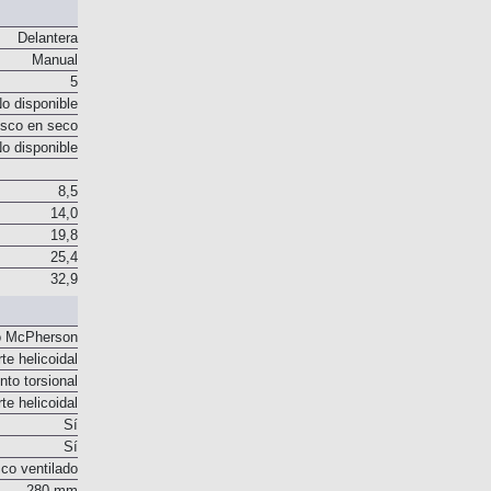
Delantera
Manual
5
o disponible
sco en seco
o disponible
8,5
14,0
19,8
25,4
32,9
o McPherson
te helicoidal
to torsional
te helicoidal
Sí
Sí
co ventilado
280 mm