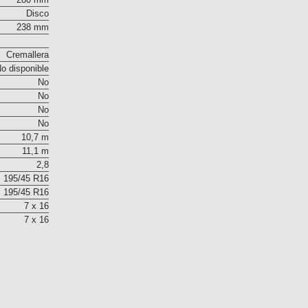
Disco
238 mm
Cremallera
o disponible
No
No
No
No
10,7 m
11,1 m
2,8
195/45 R16
195/45 R16
7 x 16
7 x 16