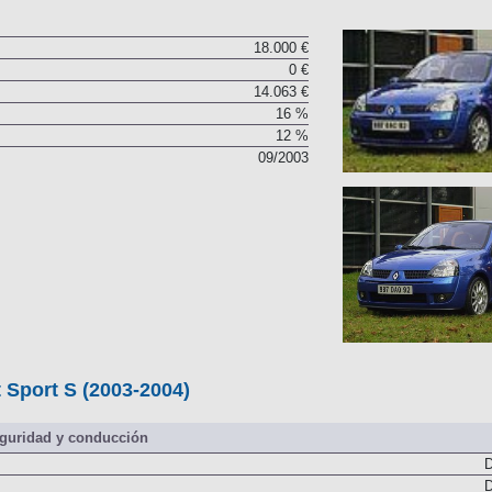
18.000 €
0 €
14.063 €
16 %
12 %
09/2003
t Sport S (2003-2004)
guridad y conducción
D
D