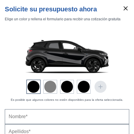
Solicite su presupuesto ahora
Elige un color y rellena el formulario para recibir una cotización gratuita
Marcas
Comparador de coches
Es posible que algunos colores no estén disponibles para la oferta seleccionada.
Inicio
Marcas
Renault
Captur
2020
Estándar
Intens
Renault Captur Intens TCe 96 kW (130 CV) (2019-
Captur Intens TCe 96 kW (130 CV)
2020) |
Precio y ficha técnica
Datos técnicos
Equipamiento