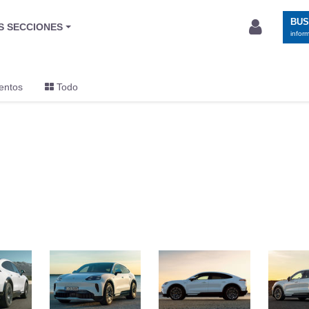
BU
S SECCIONES
infor
entos
Todo