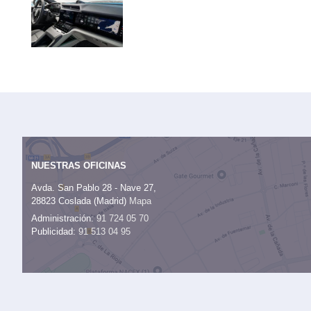
NUESTRAS OFICINAS
Avda. San Pablo 28 - Nave 27,
28823 Coslada (Madrid)
Mapa
Administración:
91 724 05 70
Publicidad:
91 513 04 95