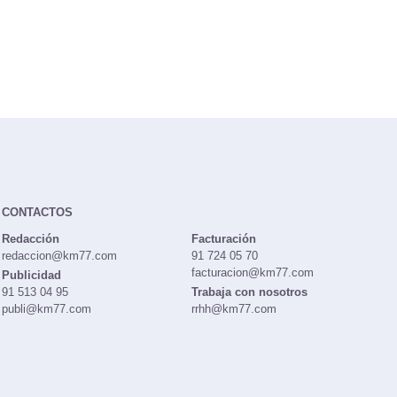
CONTACTOS
Redacción
Facturación
redaccion@km77.com
91 724 05 70
facturacion@km77.com
Publicidad
91 513 04 95
Trabaja con nosotros
publi@km77.com
rrhh@km77.com