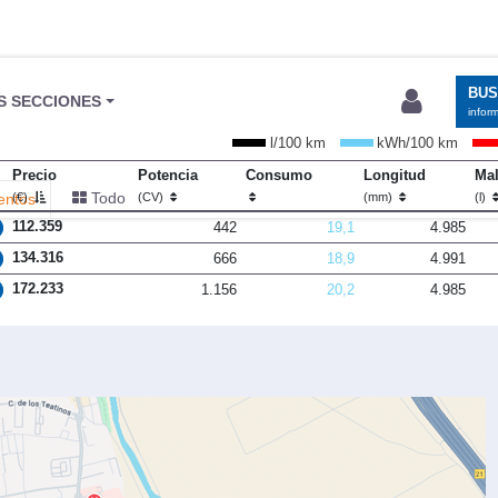
BU
S SECCIONES
infor
l/100 km
kWh/100 km
Precio
Potencia
Consumo
Longitud
Mal
Todo
entos
(€)
(CV)
(mm)
(l)
112.359
442
19,1
4.985
134.316
666
18,9
4.991
172.233
1.156
20,2
4.985