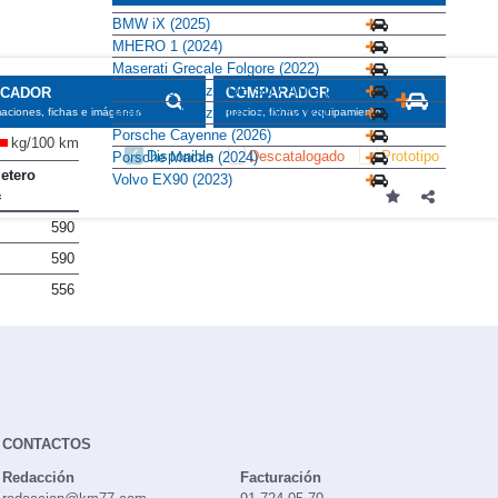
BMW iX (2025)
MHERO 1 (2024)
Maserati Grecale Folgore (2022)
Mercedes-Benz EQE SUV AMG (2023)
SCADOR
COMPARADOR
Mercedes-Benz EQS SUV (2023)
maciones, fichas e imágenes
precios, fichas y equipamiento
Porsche Cayenne (2026)
kg/100 km
Disponible
Descatalogado
Prototipo
Porsche Macan (2024)
etero
Volvo EX90 (2023)
590
590
556
CONTACTOS
Redacción
Facturación