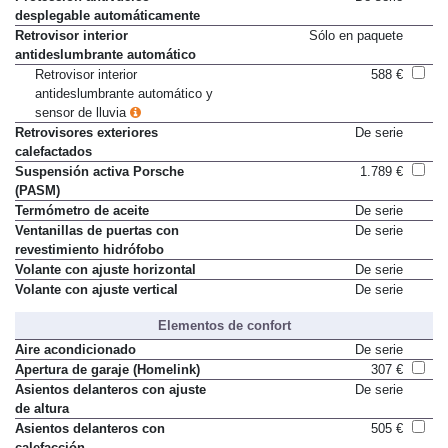
desplegable automáticamente
Retrovisor interior
Sólo en paquete
antideslumbrante automático
Retrovisor interior
588 €
antideslumbrante automático y
sensor de lluvia
Retrovisores exteriores
De serie
calefactados
Suspensión activa Porsche
1.789 €
(PASM)
Termómetro de aceite
De serie
Ventanillas de puertas con
De serie
revestimiento hidrófobo
Volante con ajuste horizontal
De serie
Volante con ajuste vertical
De serie
Elementos de confort
Aire acondicionado
De serie
Apertura de garaje (Homelink)
307 €
Asientos delanteros con ajuste
De serie
de altura
Asientos delanteros con
505 €
calefacción