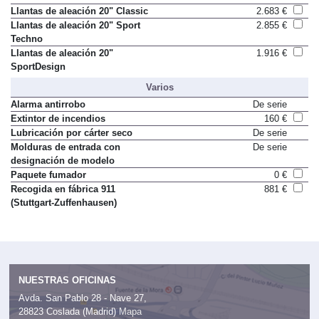
Llantas de aleación 20" Classic
2.683 €
Llantas de aleación 20" Sport
2.855 €
Techno
Llantas de aleación 20"
1.916 €
SportDesign
Varios
Alarma antirrobo
De serie
Extintor de incendios
160 €
Lubricación por cárter seco
De serie
Molduras de entrada con
De serie
designación de modelo
Paquete fumador
0 €
Recogida en fábrica 911
881 €
(Stuttgart-Zuffenhausen)
NUESTRAS OFICINAS
Avda. San Pablo 28 - Nave 27,
28823 Coslada (Madrid)
Mapa