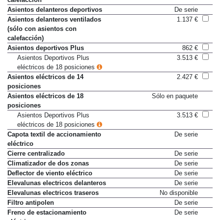
Asientos delanteros deportivos
De serie
Asientos delanteros ventilados
1.137 €
(sólo con asientos con
calefacción)
Asientos deportivos Plus
862 €
Asientos Deportivos Plus
3.513 €
eléctricos de 18 posiciones
Asientos eléctricos de 14
2.427 €
posiciones
Asientos eléctricos de 18
Sólo en paquete
posiciones
Asientos Deportivos Plus
3.513 €
eléctricos de 18 posiciones
Capota textil de accionamiento
De serie
eléctrico
Cierre centralizado
De serie
Climatizador de dos zonas
De serie
Deflector de viento eléctrico
De serie
Elevalunas electricos delanteros
De serie
Elevalunas electricos traseros
No disponible
Filtro antipolen
De serie
Freno de estacionamiento
De serie