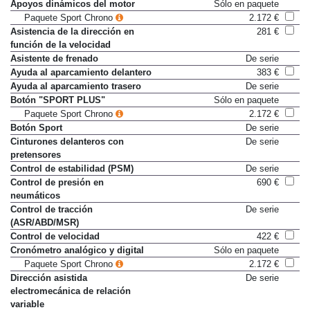
Apoyos dinámicos del motor
Sólo en paquete
Paquete Sport Chrono
2.172 €
Asistencia de la dirección en
281 €
función de la velocidad
Asistente de frenado
De serie
Ayuda al aparcamiento delantero
383 €
Ayuda al aparcamiento trasero
De serie
Botón "SPORT PLUS"
Sólo en paquete
Paquete Sport Chrono
2.172 €
Botón Sport
De serie
Cinturones delanteros con
De serie
pretensores
Control de estabilidad (PSM)
De serie
Control de presión en
690 €
neumáticos
Control de tracción
De serie
(ASR/ABD/MSR)
Control de velocidad
422 €
Cronómetro analógico y digital
Sólo en paquete
Paquete Sport Chrono
2.172 €
Dirección asistida
De serie
electromecánica de relación
variable