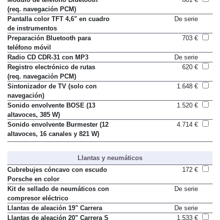
(req. navegación PCM)
Pantalla color TFT 4,6" en cuadro
De serie
de instrumentos
Preparación Bluetooth para
703 €
teléfono móvil
Radio CD CDR-31 con MP3
De serie
Registro electrónico de rutas
620 €
(req. navegación PCM)
Sintonizador de TV (solo con
1.648 €
navegación)
Sonido envolvente BOSE (13
1.520 €
altavoces, 385 W)
Sonido envolvente Burmester (12
4.714 €
altavoces, 16 canales y 821 W)
Llantas y neumáticos
Cubrebujes cóncavo con escudo
172 €
Porsche en color
Kit de sellado de neumáticos con
De serie
compresor eléctrico
Llantas de aleación 19" Carrera
De serie
Llantas de aleación 20" Carrera S
1.533 €