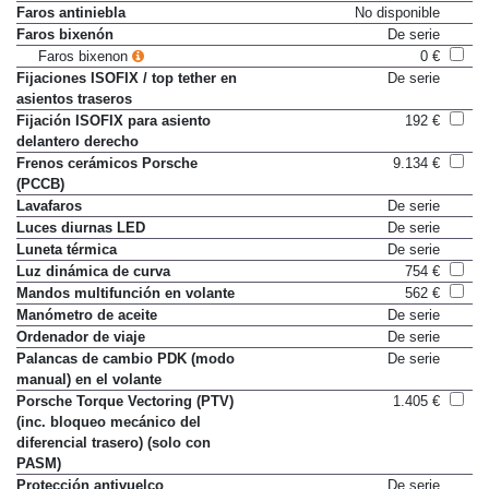
Faros antiniebla
No disponible
Faros bixenón
De serie
Faros bixenon
0 €
Fijaciones ISOFIX / top tether en
De serie
asientos traseros
Fijación ISOFIX para asiento
192 €
delantero derecho
Frenos cerámicos Porsche
9.134 €
(PCCB)
Lavafaros
De serie
Luces diurnas LED
De serie
Luneta térmica
De serie
Luz dinámica de curva
754 €
Mandos multifunción en volante
562 €
Manómetro de aceite
De serie
Ordenador de viaje
De serie
Palancas de cambio PDK (modo
De serie
manual) en el volante
Porsche Torque Vectoring (PTV)
1.405 €
(inc. bloqueo mecánico del
diferencial trasero) (solo con
PASM)
Protección antivuelco
De serie