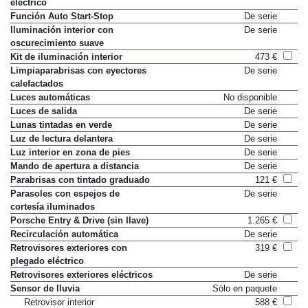
eléctrico
Función Auto Start-Stop
De serie
Iluminación interior con
De serie
oscurecimiento suave
Kit de iluminación interior
473 €
Limpiaparabrisas con eyectores
De serie
calefactados
Luces automáticas
No disponible
Luces de salida
De serie
Lunas tintadas en verde
De serie
Luz de lectura delantera
De serie
Luz interior en zona de pies
De serie
Mando de apertura a distancia
De serie
Parabrisas con tintado graduado
121 €
Parasoles con espejos de
De serie
cortesía iluminados
Porsche Entry & Drive (sin llave)
1.265 €
Recirculación automática
De serie
Retrovisores exteriores con
319 €
plegado eléctrico
Retrovisores exteriores eléctricos
De serie
Sensor de lluvia
Sólo en paquete
Retrovisor interior
588 €