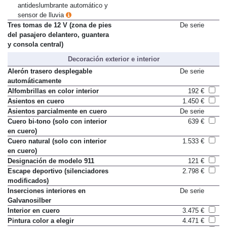
antideslumbrante automático y
sensor de lluvia
Tres tomas de 12 V (zona de pies
De serie
del pasajero delantero, guantera
y consola central)
Decoración exterior e interior
Alerón trasero desplegable
De serie
automáticamente
Alfombrillas en color interior
192 €
Asientos en cuero
1.450 €
Asientos parcialmente en cuero
De serie
Cuero bi-tono (solo con interior
639 €
en cuero)
Cuero natural (solo con interior
1.533 €
en cuero)
Designación de modelo 911
121 €
Escape deportivo (silenciadores
2.798 €
modificados)
Inserciones interiores en
De serie
Galvanosilber
Interior en cuero
3.475 €
Pintura color a elegir
4.471 €