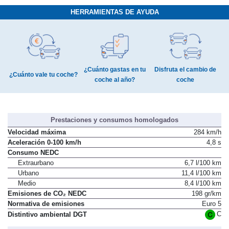
HERRAMIENTAS DE AYUDA
¿Cuánto gastas en tu
Disfruta el cambio de
¿Cuánto vale tu coche?
coche al año?
coche
Prestaciones y consumos homologados
Velocidad máxima
284 km/h
Aceleración 0-100 km/h
4,8 s
Consumo NEDC
Extraurbano
6,7 l/100 km
Urbano
11,4 l/100 km
Medio
8,4 l/100 km
Emisiones de CO₂ NEDC
198 gr/km
Normativa de emisiones
Euro 5
C
Distintivo ambiental DGT