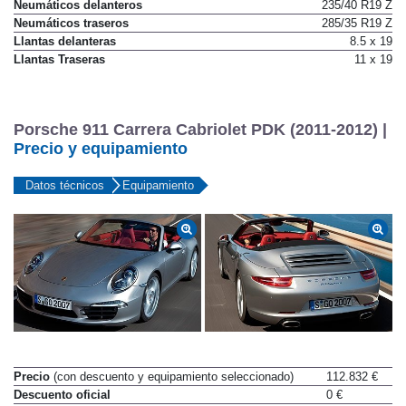
Neumáticos delanteros
235/40 R19 Z
Neumáticos traseros
285/35 R19 Z
Llantas delanteras
8.5 x 19
Llantas Traseras
11 x 19
Porsche 911 Carrera Cabriolet PDK (2011-2012) |
Precio y equipamiento
Datos técnicos
Equipamiento
Precio
(con descuento y equipamiento seleccionado)
112.832 €
Descuento oficial
0 €