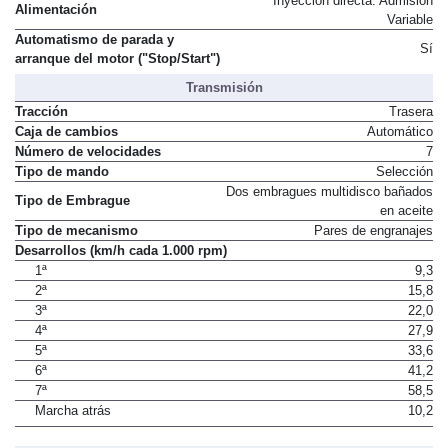
Inyección directa. Admisión
Alimentación
Variable
Automatismo de parada y
Sí
arranque del motor ("Stop/Start")
Transmisión
Tracción
Trasera
Caja de cambios
Automático
Número de velocidades
7
Tipo de mando
Selección
Dos embragues multidisco bañados
Tipo de Embrague
en aceite
Tipo de mecanismo
Pares de engranajes
Desarrollos (km/h cada 1.000 rpm)
1ª
9,3
2ª
15,8
3ª
22,0
4ª
27,9
5ª
33,6
6ª
41,2
7ª
58,5
Marcha atrás
10,2