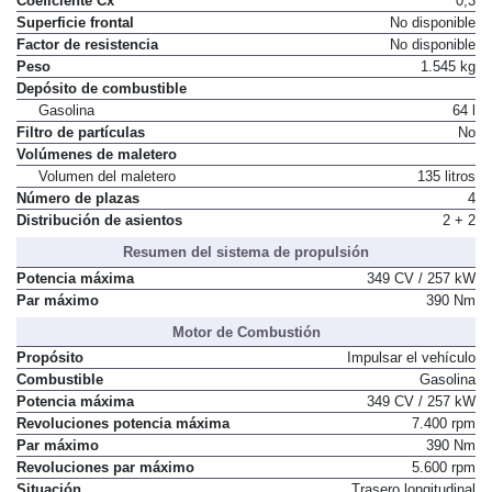
Coeficiente Cx
0,3
Superficie frontal
No disponible
Factor de resistencia
No disponible
Peso
1.545 kg
Depósito de combustible
Gasolina
64 l
Filtro de partículas
No
Volúmenes de maletero
Volumen del maletero
135 litros
Número de plazas
4
Distribución de asientos
2 + 2
Resumen del sistema de propulsión
Potencia máxima
349 CV / 257 kW
Par máximo
390 Nm
Motor de Combustión
Propósito
Impulsar el vehículo
Combustible
Gasolina
Potencia máxima
349 CV / 257 kW
Revoluciones potencia máxima
7.400 rpm
Par máximo
390 Nm
Revoluciones par máximo
5.600 rpm
Situación
Trasero longitudinal