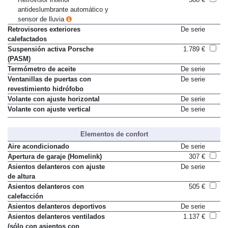
antideslumbrante automático y
sensor de lluvia
Retrovisores exteriores
De serie
calefactados
Suspensión activa Porsche
1.789 €
(PASM)
Termómetro de aceite
De serie
Ventanillas de puertas con
De serie
revestimiento hidrófobo
Volante con ajuste horizontal
De serie
Volante con ajuste vertical
De serie
Elementos de confort
Aire acondicionado
De serie
Apertura de garaje (Homelink)
307 €
Asientos delanteros con ajuste
De serie
de altura
Asientos delanteros con
505 €
calefacción
Asientos delanteros deportivos
De serie
Asientos delanteros ventilados
1.137 €
(sólo con asientos con