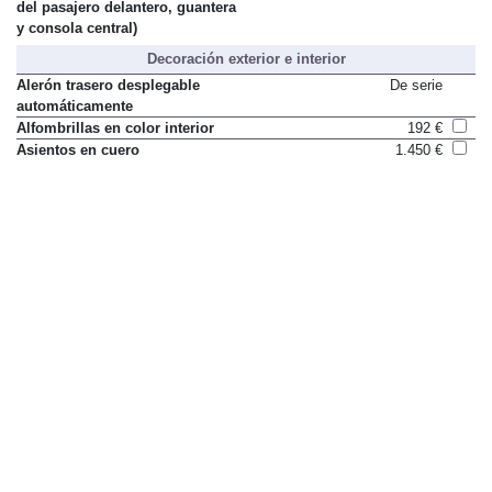
del pasajero delantero, guantera
y consola central)
Decoración exterior e interior
Alerón trasero desplegable
De serie
automáticamente
Alfombrillas en color interior
192 €
Asientos en cuero
1.450 €
Asientos parcialmente en cuero
De serie
Cuero bi-tono (solo con interior
639 €
en cuero)
Cuero natural (solo con interior
1.533 €
en cuero)
Designación de modelo 911
121 €
Escape deportivo (silenciadores
2.798 €
modificados)
Inserciones interiores en
De serie
Galvanosilber
Interior en cuero
3.475 €
Pintura color a elegir
4.471 €
Pintura metalizada
1.265 €
Pintura metalizada color especial
2.849 €
Volante calefactado
287 €