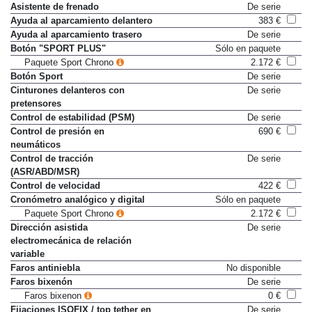
Asistente de frenado
De serie
Ayuda al aparcamiento delantero
383 €
Ayuda al aparcamiento trasero
De serie
Botón "SPORT PLUS"
Sólo en paquete
Paquete Sport Chrono
2.172 €
Botón Sport
De serie
Cinturones delanteros con
De serie
pretensores
Control de estabilidad (PSM)
De serie
Control de presión en
690 €
neumáticos
Control de tracción
De serie
(ASR/ABD/MSR)
Control de velocidad
422 €
Cronómetro analógico y digital
Sólo en paquete
Paquete Sport Chrono
2.172 €
Dirección asistida
De serie
electromecánica de relación
variable
Faros antiniebla
No disponible
Faros bixenón
De serie
Faros bixenon
0 €
Fijaciones ISOFIX / top tether en
De serie