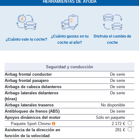
HERRAMIENTAS DE AYUDA
¿Cuánto gastas en tu
Disfruta el cambio de
¿Cuánto vale tu coche?
coche al año?
coche
Seguridad y conducción
Airbag frontal conductor
De serie
Airbag frontal pasajero
De serie
Airbags de cabeza delanteros
De serie
Airbags laterales delanteros
De serie
(tórax)
Airbags laterales traseros
No disponible
Antibloqueo de frenos (ABS)
De serie
Apoyos dinámicos del motor
Sólo en paquete
Paquete Sport Chrono
2.172 €
Asistencia de la dirección en
281 €
función de la velocidad