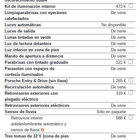
oscurecimiento suave
Kit de iluminación interior
473 €
Limpiaparabrisas con eyectores
De serie
calefactados
Luces automáticas
No disponible
Luces de salida
De serie
Lunas tintadas en verde
De serie
Luz de lectura delantera
De serie
Luz interior en zona de pies
De serie
Mando de apertura a distancia
De serie
Parabrisas con tintado graduado
121 €
Parasoles con espejos de
De serie
cortesía iluminados
Porsche Entry & Drive (sin llave)
1.265 €
Recirculación automática
De serie
Retrovisores exteriores con
319 €
plegado eléctrico
Retrovisores exteriores eléctricos
De serie
Sensor de lluvia
Sólo en paquete
Retrovisor interior
588 €
antideslumbrante automático y
sensor de lluvia
Tres tomas de 12 V (zona de pies
De serie