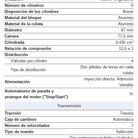
Número de cilindros
6
Disposición de los cilindros
Boxer
Material del bloque
Aluminio
Material de la culata
Aluminio
Diámetro
97 mm
Carrera
77,5 mm
Cilindrada
3.436 cm³
Relación de compresión
12,5 a 1
Distribución
Válvulas por cilindro
4
Dos árboles de levas en cada
Tipo de distribución
culata
Inyección directa. Admisión
Alimentación
Variable
Automatismo de parada y
Sí
arranque del motor ("Stop/Start")
Transmisión
Tracción
Trasera
Caja de cambios
Automático
Número de velocidades
7
Tipo de mando
Selección
Dos embragues multidisco bañados