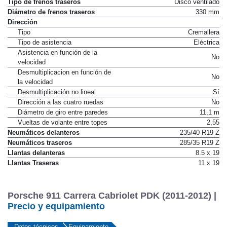
Tipo de frenos traseros
Disco ventilado
Diámetro de frenos traseros
330 mm
Dirección
Tipo
Cremallera
Tipo de asistencia
Eléctrica
Asistencia en función de la
No
velocidad
Desmultiplicacion en función de
No
la velocidad
Desmultiplicación no lineal
Sí
Dirección a las cuatro ruedas
No
Diámetro de giro entre paredes
11,1 m
Vueltas de volante entre topes
2,55
Neumáticos delanteros
235/40 R19 Z
Neumáticos traseros
285/35 R19 Z
Llantas delanteras
8.5 x 19
Llantas Traseras
11 x 19
Porsche 911 Carrera Cabriolet PDK (2011-2012) |
Precio y equipamiento
Datos técnicos
Equipamiento