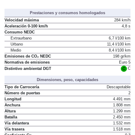
Prestaciones y consumos homologados
Velocidad máxima
284 km/h
Aceleración 0-100 km/h
4,8 s
Consumo NEDC
Extraurbano
6,7 l/100 km
Urbano
11,4 l/100 km
Medio
8,4 l/100 km
Emisiones de CO₂ NEDC
198 gr/km
Normativa de emisiones
Euro 5
C
Distintivo ambiental DGT
Dimensiones, peso, capacidades
Tipo de Carrocería
Descapotable
Número de puertas
2
Longitud
4.491 mm
Anchura
1.808 mm
Altura
1.299 mm
Batalla
2.450 mm
Vía delantera
1.532 mm
Vía trasera
1.518 mm