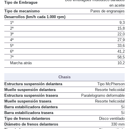
Tipo de Embrague
en aceite
Tipo de mecanismo
Pares de engranajes
Desarrollos (km/h cada 1.000 rpm)
1ª
9,3
2ª
15,8
3ª
22,0
4ª
27,9
5ª
33,6
6ª
41,2
7ª
58,5
Marcha atrás
10,2
Chasis
Estructura suspensión delantera
Tipo McPherson
Muelle suspensión delantera
Resorte helicoidal
Estructura suspensión trasera
Paralelogramo deformable
Muelle suspensión trasera
Resorte helicoidal
Barra estabilizadora delantera
Sí
Barra estabilizadora trasera
Sí
Tipo de frenos delanteros
Disco ventilado
Diámetro de frenos delanteros
330 mm