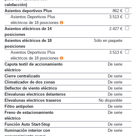
calefacción)
Asientos deportivos Plus
862 €
Asientos Deportivos Plus
3.513 €
eléctricos de 18 posiciones
Asientos eléctricos de 14
2.427 €
posiciones
Asientos eléctricos de 18
Sólo en paquete
posiciones
Asientos Deportivos Plus
3.513 €
eléctricos de 18 posiciones
Capota textil de accionamiento
De serie
eléctrico
Cierre centralizado
De serie
Climatizador de dos zonas
De serie
Deflector de viento eléctrico
De serie
Elevalunas electricos delanteros
De serie
Elevalunas electricos traseros
No disponible
Filtro antipolen
De serie
Freno de estacionamiento
De serie
eléctrico
Función Auto Start-Stop
De serie
Iluminación interior con
De serie