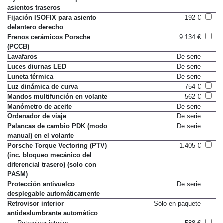
asientos traseros
Fijación ISOFIX para asiento
192 €
delantero derecho
Frenos cerámicos Porsche
9.134 €
(PCCB)
Lavafaros
De serie
Luces diurnas LED
De serie
Luneta térmica
De serie
Luz dinámica de curva
754 €
Mandos multifunción en volante
562 €
Manómetro de aceite
De serie
Ordenador de viaje
De serie
Palancas de cambio PDK (modo
De serie
manual) en el volante
Porsche Torque Vectoring (PTV)
1.405 €
(inc. bloqueo mecánico del
diferencial trasero) (solo con
PASM)
Protección antivuelco
De serie
desplegable automáticamente
Retrovisor interior
Sólo en paquete
antideslumbrante automático
Retrovisor interior
588 €