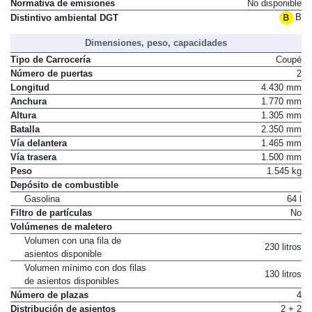
Normativa de emisiones
No disponible
B
Distintivo ambiental DGT
Dimensiones, peso, capacidades
Tipo de Carrocería
Coupé
Número de puertas
2
Longitud
4.430 mm
Anchura
1.770 mm
Altura
1.305 mm
Batalla
2.350 mm
Vía delantera
1.465 mm
Vía trasera
1.500 mm
Peso
1.545 kg
Depósito de combustible
Gasolina
64 l
Filtro de partículas
No
Volúmenes de maletero
Volumen con una fila de
230 litros
asientos disponible
Volumen mínimo con dos filas
130 litros
de asientos disponibles
Número de plazas
4
Distribución de asientos
2 + 2