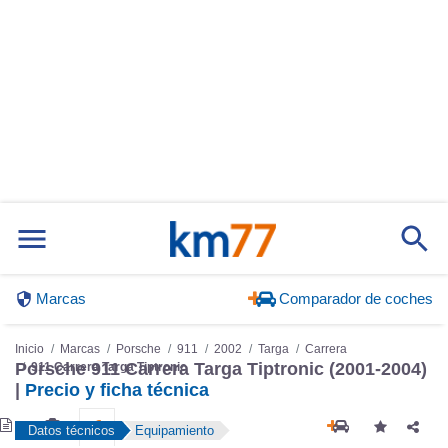
Marcas
Comparador de coches
Inicio
Marcas
Porsche
911
2002
Targa
Carrera
Porsche 911 Carrera Targa Tiptronic (2001-2004)
911 Carrera Targa Tiptronic
|
Precio y ficha técnica
Datos técnicos
Equipamiento