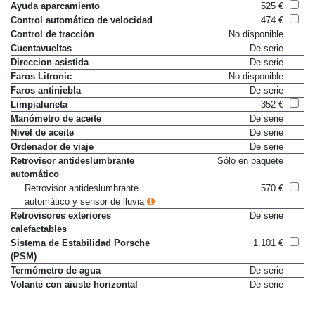
Ayuda aparcamiento
525 €
Control automático de velocidad
474 €
Control de tracción
No disponible
Cuentavueltas
De serie
Direccion asistida
De serie
Faros Litronic
No disponible
Faros antiniebla
De serie
Limpialuneta
352 €
Manómetro de aceite
De serie
Nivel de aceite
De serie
Ordenador de viaje
De serie
Retrovisor antideslumbrante
Sólo en paquete
automático
Retrovisor antideslumbrante
570 €
automático y sensor de lluvia
Retrovisores exteriores
De serie
calefactables
Sistema de Estabilidad Porsche
1.101 €
(PSM)
Termómetro de agua
De serie
Volante con ajuste horizontal
De serie
Volante con ajuste vertical
No disponible