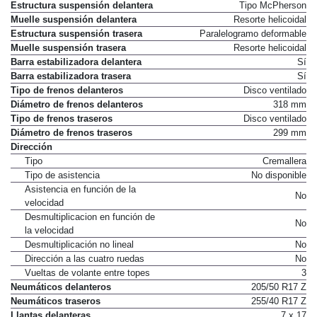
Estructura suspensión delantera
Tipo McPherson
Muelle suspensión delantera
Resorte helicoidal
Estructura suspensión trasera
Paralelogramo deformable
Muelle suspensión trasera
Resorte helicoidal
Barra estabilizadora delantera
Sí
Barra estabilizadora trasera
Sí
Tipo de frenos delanteros
Disco ventilado
Diámetro de frenos delanteros
318 mm
Tipo de frenos traseros
Disco ventilado
Diámetro de frenos traseros
299 mm
Dirección
Tipo
Cremallera
Tipo de asistencia
No disponible
Asistencia en función de la
No
velocidad
Desmultiplicacion en función de
No
la velocidad
Desmultiplicación no lineal
No
Dirección a las cuatro ruedas
No
Vueltas de volante entre topes
3
Neumáticos delanteros
205/50 R17 Z
Neumáticos traseros
255/40 R17 Z
Llantas delanteras
7 x 17