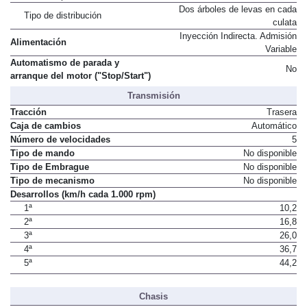
Dos árboles de levas en cada
Tipo de distribución
culata
Inyección Indirecta. Admisión
Alimentación
Variable
Automatismo de parada y
No
arranque del motor ("Stop/Start")
Transmisión
Tracción
Trasera
Caja de cambios
Automático
Número de velocidades
5
Tipo de mando
No disponible
Tipo de Embrague
No disponible
Tipo de mecanismo
No disponible
Desarrollos (km/h cada 1.000 rpm)
1ª
10,2
2ª
16,8
3ª
26,0
4ª
36,7
5ª
44,2
Chasis