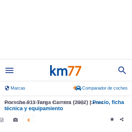
Marcas
Comparador de coches
Porsche 911 Targa Carrera (2002) |
Precio, ficha
Inicio
Marcas
Porsche
911
2002
Targa
Carrera
técnica y equipamiento