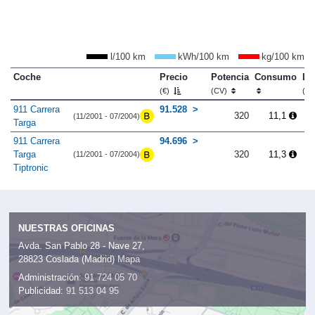
l/100 km
kWh/100 km
kg/100 km
Coche
Precio
Potencia
Consumo
Lo
(€)
(CV)
(m
911 Carrera
91.528
320
11,1
(11/2001 - 07/2004)
Targa
911 Carrera
94.696
Targa
320
11,3
(11/2001 - 07/2004)
Tiptronic
NUESTRAS OFICINAS
Avda. San Pablo 28 - Nave 27,
28823 Coslada (Madrid)
Mapa
Administración:
91 724 05 70
Publicidad:
91 513 04 95