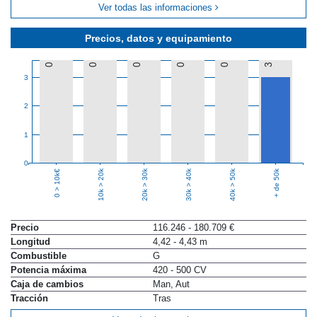
Ver todas las informaciones
Precios, datos y equipamiento
0
0
0
0
0
3
3
2
1
0
10k > 20k
20k > 30k
30k > 40k
40k > 50k
+ de 50k
0 > 10k€
Precio
116.246 - 180.709 €
Longitud
4,42 - 4,43 m
Combustible
G
Potencia máxima
420 - 500 CV
Caja de cambios
Man, Aut
Tracción
Tras