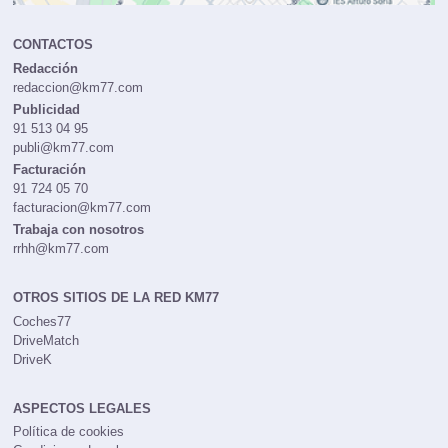
CONTACTOS
Redacción
redaccion@km77.com
Publicidad
91 513 04 95
publi@km77.com
Facturación
91 724 05 70
facturacion@km77.com
Trabaja con nosotros
rrhh@km77.com
OTROS SITIOS DE LA RED KM77
Coches77
DriveMatch
DriveK
ASPECTOS LEGALES
Política de cookies