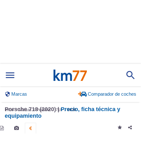
Marcas
Comparador de coches
Porsche 718 (2020) |
Precio, ficha técnica y
Inicio
Marcas
Porsche
718
2020
equipamiento