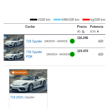
l/100 km
kWh/100 km
kg/100 km
Coche
Precio
Potencia
C
(€)
(CV)
116.246
718 Spyder
420
(06/2019 - 04/2023)
119.470
718 Spyder
420
(06/2019 - 04/2023)
PDK
Descatalogado
718 2020 |
Spyder