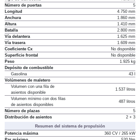
Número de puertas
5
Longitud
4.750 mm
Anchura
1.860 mm
Altura
1.410 mm
Batalla
2.800 mm
Vía delantera
1.625 mm
Vía trasera
1.609 mm
Coeficiente Cx
No disponible
Superficie frontal
No disponible
Peso
1.925 kg
Depósito de combustible
Gasolina
43 l
Volúmenes de maletero
Volumen con una fila de
1.537 litros
asientos disponible
Volumen mínimo con dos filas
487 litros
de asientos disponibles
Número de plazas
5
Distribución de asientos
2 + 3
Resumen del sistema de propulsión
Potencia máxima
360 CV / 265 kW
Par máximo
520 Nm