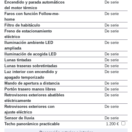
Encendido y parada automáticos
De serie
del motor térmico
Faros con función Follow-me-
De serie
home
Filtro de habitáculo
De serie
Freno de estacionamiento
De serie
eléctrico
Iluminación ambiente LED
De serie
ampliada
Iluminación de acogida LED
De serie
Lunas tintadas
De serie
Lunas traseras sobretintadas
De serie
Luz interior con encendido y
De serie
apagado temporizado
Mando de apertura a distancia
De serie
Portón trasero manos libres
De serie
Retrovisores exteriores abatibles
De serie
eléctricamente
Retrovisores exteriores con
De serie
ajuste eléctrico
Sensor de lluvia
De serie
Techo panorámico practicable
1.200 €