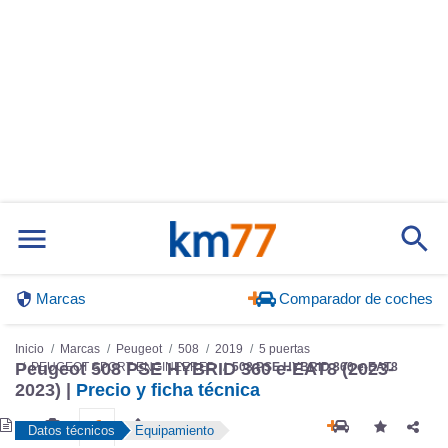
Marcas
Comparador de coches
Inicio
Marcas
Peugeot
508
2019
5 puertas
Peugeot 508 PSE HYBRID 360 e-EAT8 (2023-
PEUGEOT SPORT ENGINEERED
508 PSE HYBRID 360 e-EAT8
2023) |
Precio y ficha técnica
Datos técnicos
Equipamiento