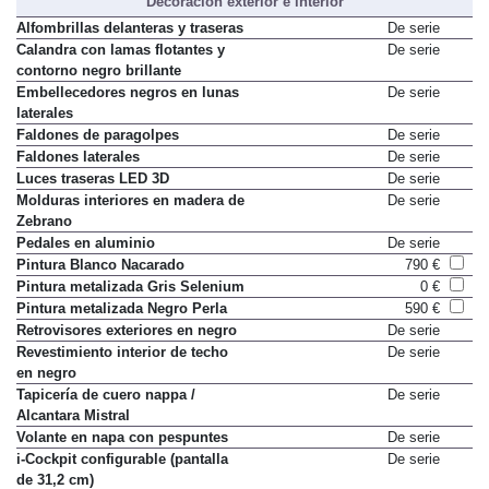
Decoración exterior e interior
Alfombrillas delanteras y traseras
De serie
Calandra con lamas flotantes y
De serie
contorno negro brillante
Embellecedores negros en lunas
De serie
laterales
Faldones de paragolpes
De serie
Faldones laterales
De serie
Luces traseras LED 3D
De serie
Molduras interiores en madera de
De serie
Zebrano
Pedales en aluminio
De serie
Pintura Blanco Nacarado
790 €
Pintura metalizada Gris Selenium
0 €
Pintura metalizada Negro Perla
590 €
Retrovisores exteriores en negro
De serie
Revestimiento interior de techo
De serie
en negro
Tapicería de cuero nappa /
De serie
Alcantara Mistral
Volante en napa con pespuntes
De serie
i-Cockpit configurable (pantalla
De serie
de 31,2 cm)