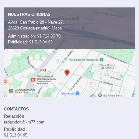
NUESTRAS OFICINAS
Avda. San Pablo 28 - Nave 27,
28823 Coslada (Madrid)
Mapa
Administración:
91 724 05 70
Publicidad:
91 513 04 95
CONTACTOS
Redacción
redaccion@km77.com
Publicidad
91 513 04 95