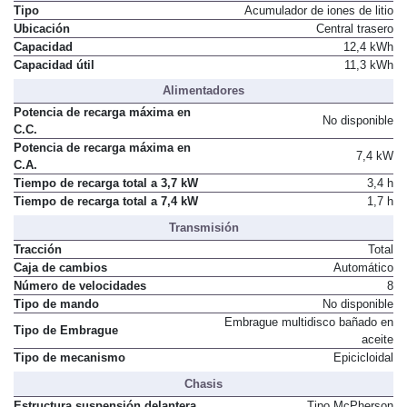
Tipo
Acumulador de iones de litio
Ubicación
Central trasero
Capacidad
12,4 kWh
Capacidad útil
11,3 kWh
Alimentadores
Potencia de recarga máxima en
No disponible
C.C.
Potencia de recarga máxima en
7,4 kW
C.A.
Tiempo de recarga total a 3,7 kW
3,4 h
Tiempo de recarga total a 7,4 kW
1,7 h
Transmisión
Tracción
Total
Caja de cambios
Automático
Número de velocidades
8
Tipo de mando
No disponible
Embrague multidisco bañado en
Tipo de Embrague
aceite
Tipo de mecanismo
Epicicloidal
Chasis
Estructura suspensión delantera
Tipo McPherson