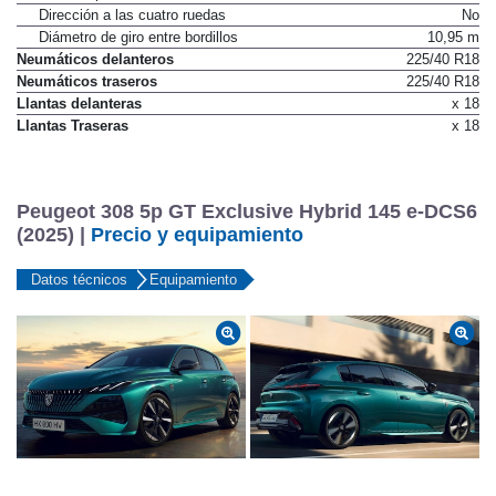
Desmultiplicación no lineal
No
Dirección a las cuatro ruedas
No
Diámetro de giro entre bordillos
10,95 m
Neumáticos delanteros
225/40 R18
Neumáticos traseros
225/40 R18
Llantas delanteras
x 18
Llantas Traseras
x 18
Peugeot 308 5p GT Exclusive Hybrid 145 e-DCS6
(2025) |
Precio y equipamiento
Datos técnicos
Equipamiento