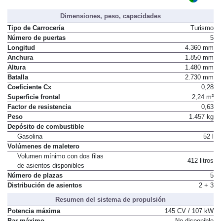
ECO
Distintivo ambiental DGT
Dimensiones, peso, capacidades
Tipo de Carrocería
Turismo
Número de puertas
5
Longitud
4.360 mm
Anchura
1.850 mm
Altura
1.480 mm
Batalla
2.730 mm
Coeficiente Cx
0,28
Superficie frontal
2,24 m²
Factor de resistencia
0,63
Peso
1.457 kg
Depósito de combustible
Gasolina
52 l
Volúmenes de maletero
Volumen mínimo con dos filas
412 litros
de asientos disponibles
Número de plazas
5
Distribución de asientos
2 + 3
Resumen del sistema de propulsión
Potencia máxima
145 CV / 107 kW