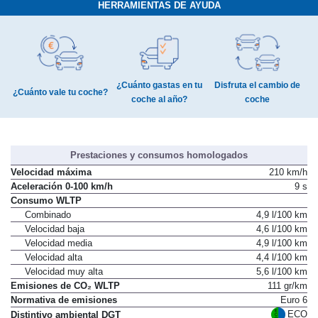
HERRAMIENTAS DE AYUDA
¿Cuánto gastas en tu
Disfruta el cambio de
¿Cuánto vale tu coche?
coche al año?
coche
Prestaciones y consumos homologados
Velocidad máxima
210 km/h
Aceleración 0-100 km/h
9 s
Consumo WLTP
Combinado
4,9 l/100 km
Velocidad baja
4,6 l/100 km
Velocidad media
4,9 l/100 km
Velocidad alta
4,4 l/100 km
Velocidad muy alta
5,6 l/100 km
Emisiones de CO₂ WLTP
111 gr/km
Normativa de emisiones
Euro 6