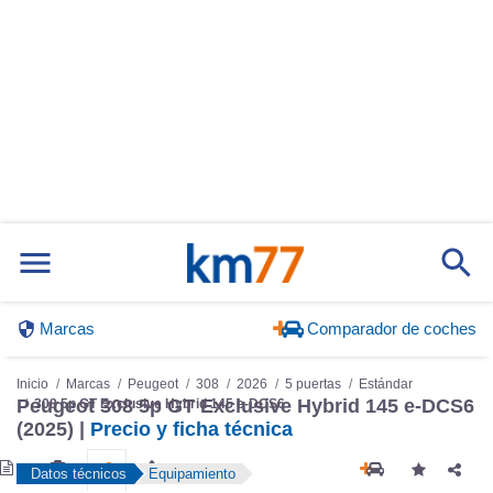
Marcas
Comparador de coches
Inicio
Marcas
Peugeot
308
2026
5 puertas
Estándar
Peugeot 308 5p GT Exclusive Hybrid 145 e-DCS6
308 5p GT Exclusive Hybrid 145 e-DCS6
(2025) |
Precio y ficha técnica
Datos técnicos
Equipamiento