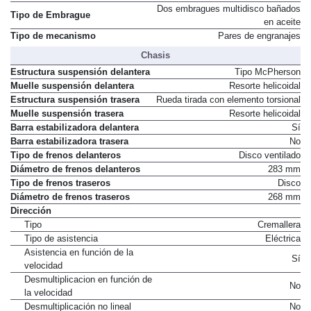
Tipo de mando
No disponible
Dos embragues multidisco bañados
Tipo de Embrague
en aceite
Tipo de mecanismo
Pares de engranajes
Chasis
Estructura suspensión delantera
Tipo McPherson
Muelle suspensión delantera
Resorte helicoidal
Estructura suspensión trasera
Rueda tirada con elemento torsional
Muelle suspensión trasera
Resorte helicoidal
Barra estabilizadora delantera
Sí
Barra estabilizadora trasera
No
Tipo de frenos delanteros
Disco ventilado
Diámetro de frenos delanteros
283 mm
Tipo de frenos traseros
Disco
Diámetro de frenos traseros
268 mm
Dirección
Tipo
Cremallera
Tipo de asistencia
Eléctrica
Asistencia en función de la
Sí
velocidad
Desmultiplicacion en función de
No
la velocidad