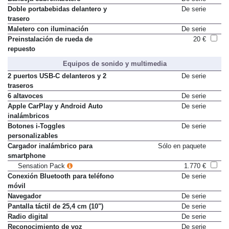
Bandeja cubremaletero
De serie
Doble portabebidas delantero y
De serie
trasero
Maletero con iluminación
De serie
Preinstalación de rueda de
20 €
repuesto
Equipos de sonido y multimedia
2 puertos USB-C delanteros y 2
De serie
traseros
6 altavoces
De serie
Apple CarPlay y Android Auto
De serie
inalámbricos
Botones i-Toggles
De serie
personalizables
Cargador inalámbrico para
Sólo en paquete
smartphone
Sensation Pack
1.770 €
Conexión Bluetooth para teléfono
De serie
móvil
Navegador
De serie
Pantalla táctil de 25,4 cm (10")
De serie
Radio digital
De serie