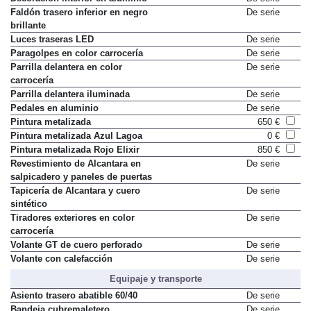
Decoración interior en aluminio
De serie
Faldón trasero inferior en negro
De serie
brillante
Luces traseras LED
De serie
Paragolpes en color carrocería
De serie
Parrilla delantera en color
De serie
carrocería
Parrilla delantera iluminada
De serie
Pedales en aluminio
De serie
Pintura metalizada
650 €
Pintura metalizada Azul Lagoa
0 €
Pintura metalizada Rojo Elixir
850 €
Revestimiento de Alcantara en
De serie
salpicadero y paneles de puertas
Tapicería de Alcantara y cuero
De serie
sintético
Tiradores exteriores en color
De serie
carrocería
Volante GT de cuero perforado
De serie
Volante con calefacción
De serie
Equipaje y transporte
Asiento trasero abatible 60/40
De serie