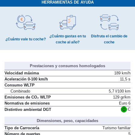
HERRAMIENTAS DE AYUDA
¿Cuánto gastas en tu
Disfruta el cambio de
¿Cuánto vale tu coche?
coche al año?
coche
Prestaciones y consumos homologados
Velocidad máxima
189 km/h
Aceleración 0-100 km/h
11,5 s
Consumo WLTP
Combinado
5,7 l/100 km
Emisiones de CO₂ WLTP
129 gr/km
Normativa de emisiones
Euro 6
C
Distintivo ambiental DGT
Dimensiones, peso, capacidades
Tipo de Carrocería
Turismo familiar
Número de puertas
5