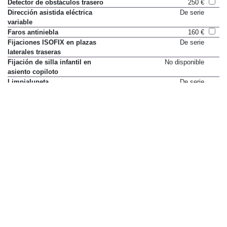
Detector de obstáculos trasero
250 €
Dirección asistida eléctrica
De serie
variable
Faros antiniebla
160 €
Fijaciones ISOFIX en plazas
De serie
laterales traseras
Fijación de silla infantil en
No disponible
asiento copiloto
Limpialuneta
De serie
Luneta térmica
De serie
Luz diurna
De serie
Mandos multifunción en volante
De serie
Ordenador de viaje
De serie
Regulador y limitador de
De serie
velocidad programable
Retrovisor interior
Sólo en paquete
electrocrómico
Pack visibilidad
150 €
Retrovisores exteriores térmicos
De serie
Testigo de olvido del cinturón de
De serie
seguridad (todas las plazas)
Volante con ajuste horizontal
De serie
Volante con ajuste vertical
De serie