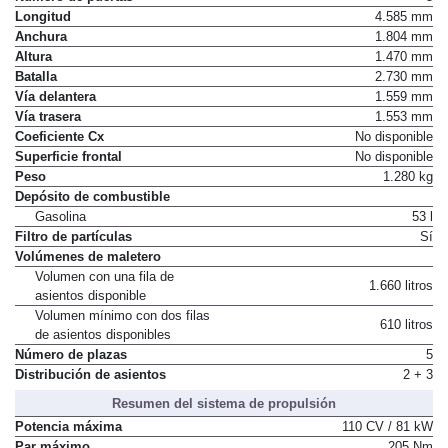
Longitud
4.585 mm
Anchura
1.804 mm
Altura
1.470 mm
Batalla
2.730 mm
Vía delantera
1.559 mm
Vía trasera
1.553 mm
Coeficiente Cx
No disponible
Superficie frontal
No disponible
Peso
1.280 kg
Depósito de combustible
Gasolina
53 l
Filtro de partículas
Sí
Volúmenes de maletero
Volumen con una fila de
1.660 litros
asientos disponible
Volumen mínimo con dos filas
610 litros
de asientos disponibles
Número de plazas
5
Distribución de asientos
2 + 3
Resumen del sistema de propulsión
Potencia máxima
110 CV / 81 kW
Par máximo
205 Nm