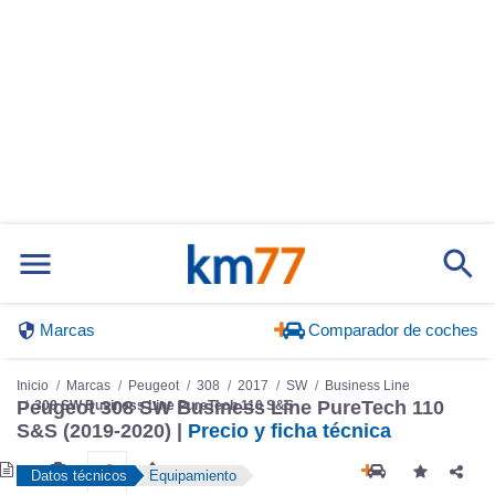
Marcas
Comparador de coches
Inicio
Marcas
Peugeot
308
2017
SW
Business Line
Peugeot 308 SW Business Line PureTech 110
308 SW Business Line PureTech 110 S&S
S&S (2019-2020) |
Precio y ficha técnica
Datos técnicos
Equipamiento