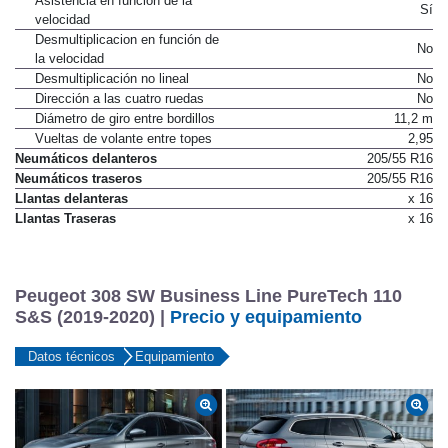
Asistencia en función de la
Sí
velocidad
Desmultiplicacion en función de
No
la velocidad
Desmultiplicación no lineal
No
Dirección a las cuatro ruedas
No
Diámetro de giro entre bordillos
11,2 m
Vueltas de volante entre topes
2,95
Neumáticos delanteros
205/55 R16
Neumáticos traseros
205/55 R16
Llantas delanteras
x 16
Llantas Traseras
x 16
Peugeot 308 SW Business Line PureTech 110
S&S (2019-2020) |
Precio y equipamiento
Datos técnicos
Equipamiento