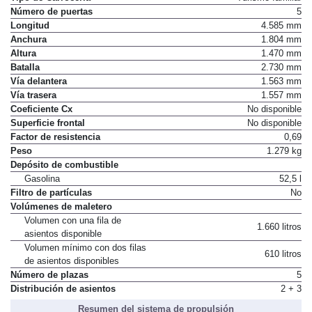
Número de puertas
5
Longitud
4.585 mm
Anchura
1.804 mm
Altura
1.470 mm
Batalla
2.730 mm
Vía delantera
1.563 mm
Vía trasera
1.557 mm
Coeficiente Cx
No disponible
Superficie frontal
No disponible
Factor de resistencia
0,69
Peso
1.279 kg
Depósito de combustible
Gasolina
52,5 l
Filtro de partículas
No
Volúmenes de maletero
Volumen con una fila de
1.660 litros
asientos disponible
Volumen mínimo con dos filas
610 litros
de asientos disponibles
Número de plazas
5
Distribución de asientos
2 + 3
Resumen del sistema de propulsión