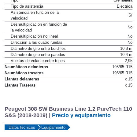
Tipo
Cremallera
Tipo de asistencia
Eléctrica
Asistencia en función de la
Sí
velocidad
Desmultiplicacion en función de
No
la velocidad
Desmultiplicación no lineal
No
Dirección a las cuatro ruedas
No
Diámetro de giro entre bordillos
10,8 m
Diámetro de giro entre paredes
10,4 m
Vueltas de volante entre topes
2,95
Neumáticos delanteros
195/65 R15
Neumáticos traseros
195/65 R15
Llantas delanteras
x 15
Llantas Traseras
x 15
Peugeot 308 SW Business Line 1.2 PureTech 110
S&S (2018-2019) |
Precio y equipamiento
Datos técnicos
Equipamiento