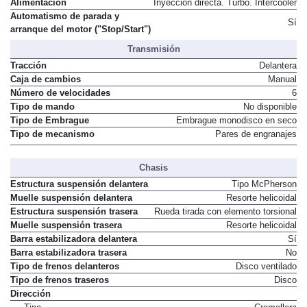
Alimentación
Inyección directa. Turbo. Intercooler
Automatismo de parada y
Sí
arranque del motor ("Stop/Start")
Transmisión
Tracción
Delantera
Caja de cambios
Manual
Número de velocidades
6
Tipo de mando
No disponible
Tipo de Embrague
Embrague monodisco en seco
Tipo de mecanismo
Pares de engranajes
Chasis
Estructura suspensión delantera
Tipo McPherson
Muelle suspensión delantera
Resorte helicoidal
Estructura suspensión trasera
Rueda tirada con elemento torsional
Muelle suspensión trasera
Resorte helicoidal
Barra estabilizadora delantera
Sí
Barra estabilizadora trasera
No
Tipo de frenos delanteros
Disco ventilado
Tipo de frenos traseros
Disco
Dirección