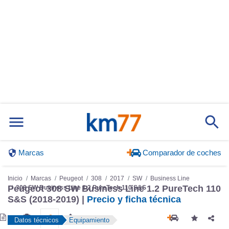
Marcas
Comparador de coches
Inicio
Marcas
Peugeot
308
2017
SW
Business Line
Peugeot 308 SW Business Line 1.2 PureTech 110
308 SW Business Line 1.2 PureTech 110 S&S
S&S (2018-2019) |
Precio y ficha técnica
Datos técnicos
Equipamiento