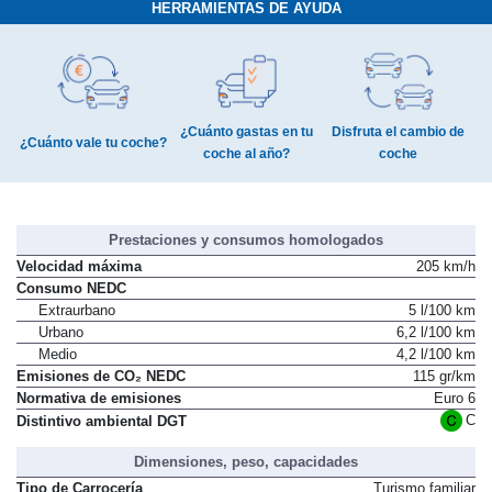
HERRAMIENTAS DE AYUDA
¿Cuánto gastas en tu
Disfruta el cambio de
¿Cuánto vale tu coche?
coche al año?
coche
Prestaciones y consumos homologados
Velocidad máxima
205 km/h
Consumo NEDC
Extraurbano
5 l/100 km
Urbano
6,2 l/100 km
Medio
4,2 l/100 km
Emisiones de CO₂ NEDC
115 gr/km
Normativa de emisiones
Euro 6
C
Distintivo ambiental DGT
Dimensiones, peso, capacidades
Tipo de Carrocería
Turismo familiar