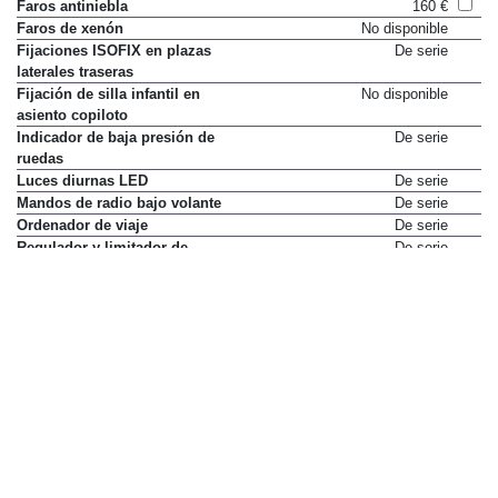
Faros antiniebla
160 €
Faros de xenón
No disponible
Fijaciones ISOFIX en plazas
De serie
laterales traseras
Fijación de silla infantil en
No disponible
asiento copiloto
Indicador de baja presión de
De serie
ruedas
Luces diurnas LED
De serie
Mandos de radio bajo volante
De serie
Ordenador de viaje
De serie
Regulador y limitador de
De serie
velocidad
Retrovisores exteriores térmicos
De serie
Testigo de olvido del cinturón de
De serie
seguridad (todas las plazas)
Volante con ajuste horizontal
De serie
Volante con ajuste vertical
De serie
Elementos de confort
Acceso y arranque sin llave
No disponible
Aire acondicionado
De serie
Apoyabrazos central delantero
De serie