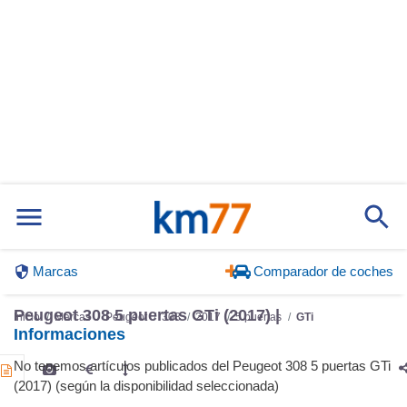
Marcas
Comparador de coches
Peugeot 308 5 puertas GTi (2017) |
Inicio
Marcas
Peugeot
308
2017
5 puertas
GTi
Informaciones
No tenemos artículos publicados del Peugeot 308 5 puertas GTi
(2017) (según la disponibilidad seleccionada)