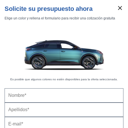
Solicite su presupuesto ahora
Elige un color y rellena el formulario para recibir una cotización gratuita
Es posible que algunos colores no estén disponibles para la oferta seleccionada.
Marcas
Comparador de coches
Inicio
Marcas
Peugeot
3008
2017
Estándar
GT Line
Peugeot 3008 GT Line BlueHDi 130 S&S (2018-
3008 GT Line BlueHDi 130 S&S
2019) |
Precio y ficha técnica
Datos técnicos
Equipamiento