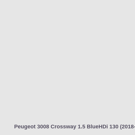
MARCAS
REVISTA/BLOG
OTRA
Inicio
Marcas
Peugeot
3008
2017
Estándar
Crossway
30
Información
Fotos
Precios, datos y equipami
Peugeot 3008 Crossway 1.5 BlueHDi 130 (2018-