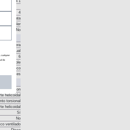
16,5 a 1
4
 en la culata
. Intercooler
No
Delantera
Manual
, cualquier
ud de
6
o disponible
sco en seco
e engranajes
o McPherson
te helicoidal
to torsional
te helicoidal
Sí
No
co ventilado