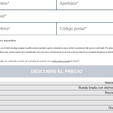
Dos árboles de levas
Inyección directa por conducto común. Turbo. Geometría variable
Transmisión
os requeridos
c en el botón de abajo aceptas la política de privacidad y que te contactemos para recibir la prestación del servicio solicitado. Por tanto
efónica por nuestra parte será considerada como una mera comunicación en el marco de una relación ya existente basada en tu solicit
N
epto ser contactado con fines de marketing de acuerdo con la
política de privacidad
de AutoXY
Embrague monodi
Pares d
DESCUBRE EL PRECIO
Chasis
Tip
Resor
Rueda tirada con elemen
Resor
Dis