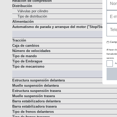
Relación de compresión
Distribución
Válvulas por cilindro
Tipo de distribución
Alimentación
Automatismo de parada y arranque del motor ("Stop/Start")
(*) Camp
Tracción
Caja de cambios
Al hacer cli
llamada tel
Número de velocidades
servicio.
Tipo de mando
Ac
Tipo de Embrague
Tipo de mecanismo
Estructura suspensión delantera
Muelle suspensión delantera
Estructura suspensión trasera
Muelle suspensión trasera
Barra estabilizadora delantera
Barra estabilizadora trasera
Tipo de frenos delanteros