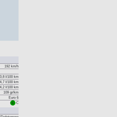
192 km/h
3,8 l/100 km
4,7 l/100 km
4,2 l/100 km
109 gr/km
Euro 6
C