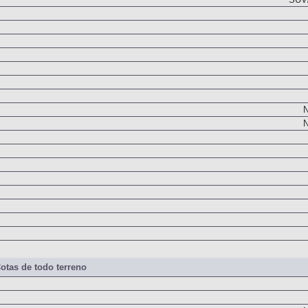
SUV/
N
N
otas de todo terreno