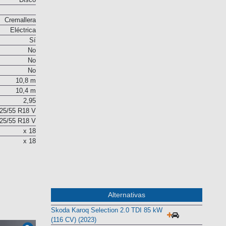
Disco
Cremallera
Eléctrica
Sí
No
No
No
10,8 m
10,4 m
2,95
25/55 R18 V
25/55 R18 V
x 18
x 18
Alternativas
Skoda Karoq Selection 2.0 TDI 85 kW