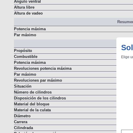
Ángulo de salida
Ángulo ventral
Altura libre
Altura de vadeo
Resumen
Potencia máxima
Par máximo
Sol
M
Propósito
Elige u
Combustible
Potencia máxima
Revoluciones potencia máxima
Par máximo
Revoluciones par máximo
Situación
Número de cilindros
Disposición de los cilindros
Material del bloque
Material de la culata
Diámetro
Carrera
Cilindrada