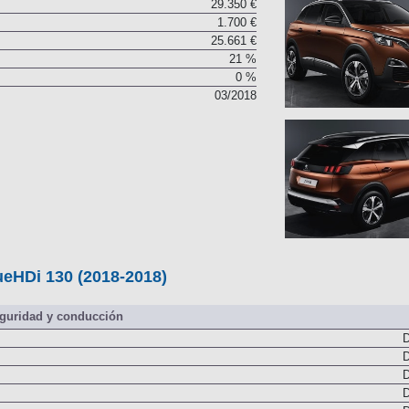
29.350 €
1.700 €
25.661 €
21 %
0 %
03/2018
eHDi 130 (2018-2018)
guridad y conducción
D
D
D
D