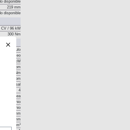
29 grados
o disponible
219 mm
o disponible
 CV / 96 kW
300 Nm
r el vehículo
Gasóleo
 CV / 96 kW
3.750 rpm
300 Nm
1.750 rpm
o transversal
4
En línea
Aluminio
Aluminio
75 mm
84,8 mm
1.499 cm³