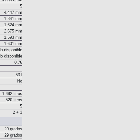
Todoterreno
5
4.447 mm
1.841 mm
1.624 mm
2.675 mm
1.593 mm
1.601 mm
o disponible
o disponible
0,76
53 l
No
1.482 litros
520 litros
5
2 + 3
20 grados