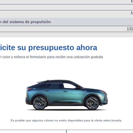
N
N
 del sistema de propulsión
131
icite su presupuesto ahora
otor de Combustión
Impulsa
n color y rellena el formulario para recibir una cotización gratuita
131
Delanter
Es posible que algunos colores no estén disponibles para la oferta seleccionada.