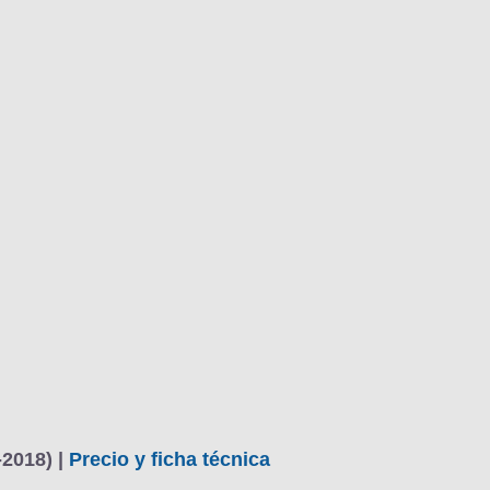
BU
S SECCIONES
infor
08 Crossway 1.5 BlueHDi 130
Mediciones propias
Todo
entos
2018) |
Precio y ficha técnica