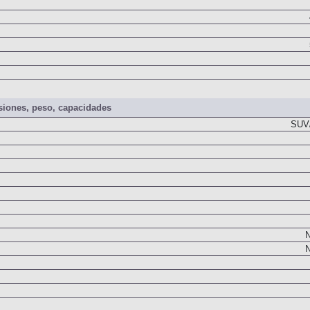
iones, peso, capacidades
SUV/
N
N