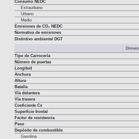
Aceleración 0-100 km/h
Consumo NEDC
Extraurbano
Urbano
Medio
Emisiones de CO₂ NEDC
Normativa de emisiones
Distintivo ambiental DGT
Dimens
Tipo de Carrocería
Número de puertas
Longitud
Anchura
Altura
Batalla
Vía delantera
Vía trasera
Coeficiente Cx
Superficie frontal
Factor de resistencia
Peso
Depósito de combustible