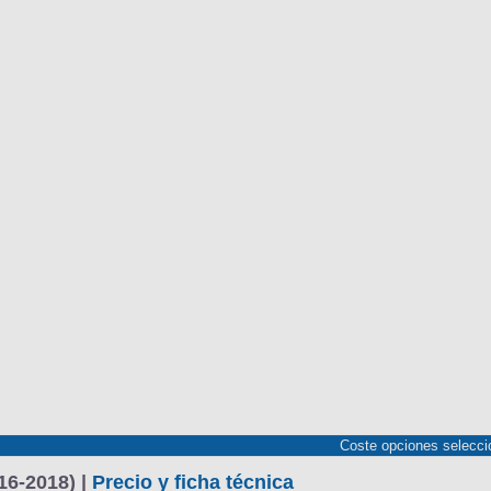
Coste opciones selecc
BU
S SECCIONES
infor
Active 1.2 PureTech 130 S&S
Mediciones propias
Todo
entos