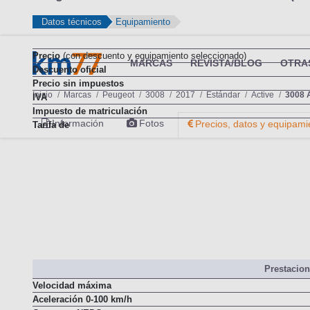
Peugeot 3008 Active 1.2 PureTech 130 S&S (20
Datos técnicos
Equipamiento
Precio
(con descuento y equipamiento seleccionado)
Descuento oficial
Precio sin impuestos
IVA
Impuesto de matriculación
Tarifa de
Prestacio
Velocidad máxima