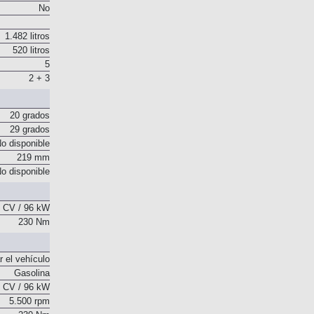
53 l
No
1.482 litros
520 litros
5
2 + 3
20 grados
29 grados
o disponible
219 mm
o disponible
 CV / 96 kW
230 Nm
r el vehículo
Gasolina
 CV / 96 kW
5.500 rpm