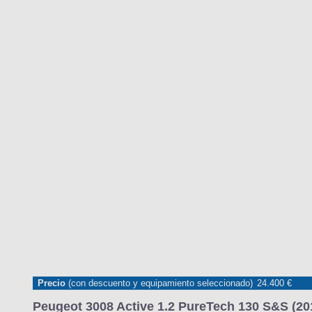
Precio
(con descuento y equipamiento seleccionado)
24.400 €
MARCAS
REVISTA/BLOG
OTRA
Inicio
Marcas
Peugeot
3008
2017
Estándar
Active
3008 
Información
Fotos
Precios, datos y equipami