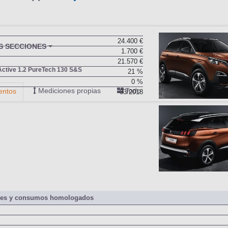
16-2018) |
Precio y ficha técnica
24.400 €
1.700 €
21.570 €
21 %
0 %
03/2018
nes y consumos homologados