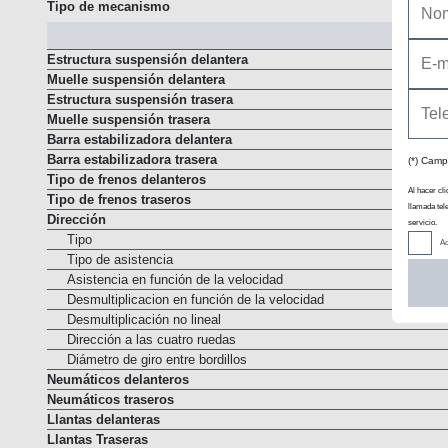
Tipo de Embrague
Tipo de mecanismo
Estructura suspensión delantera
Muelle suspensión delantera
Estructura suspensión trasera
Muelle suspensión trasera
Barra estabilizadora delantera
(*) Camp
Barra estabilizadora trasera
Al hacer cli
Tipo de frenos delanteros
llamada tel
Tipo de frenos traseros
servicio.
Dirección
Ac
Tipo
Tipo de asistencia
Asistencia en función de la velocidad
Desmultiplicacion en función de la velocidad
Desmultiplicación no lineal
Dirección a las cuatro ruedas
Diámetro de giro entre bordillos
Neumáticos delanteros
Neumáticos traseros
Llantas delanteras