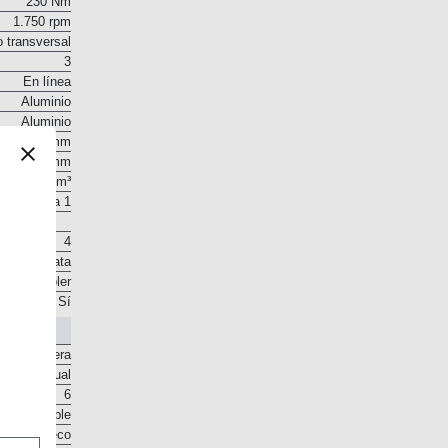
230 Nm
1.750 rpm
o transversal
3
En línea
Aluminio
Aluminio
75 mm
90,5 mm
1.199 cm³
10,5 a 1
4
 en la culata
. Intercooler
Sí
Delantera
Manual
6
o disponible