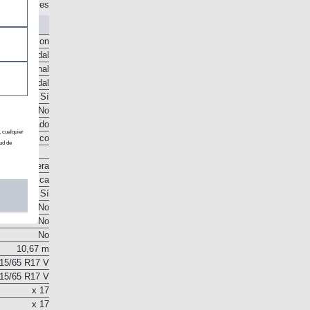
sco en seco
e engranajes
o McPherson
te helicoidal
to torsional
te helicoidal
Sí
No
, cualquier
co ventilado
ud de
Disco
Cremallera
Eléctrica
Sí
No
No
No
10,67 m
15/65 R17 V
15/65 R17 V
x 17