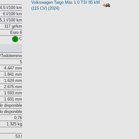
10,8 s
CV) (2024-2026)
Volkswagen Taigo Más 1.0 TSI 85 kW
4,5 l/100 km
(115 CV) (2024)
6 l/100 km
5,1 l/100 km
117 gr/km
Euro 6
C
Todoterreno
5
4.447 mm
1.841 mm
1.624 mm
2.675 mm
1.593 mm
1.601 mm
o disponible
o disponible
0,76
1.325 kg