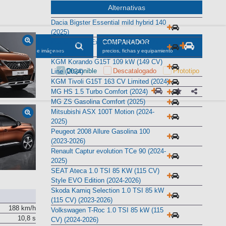
Alternativas
Dacia Bigster Essential mild hybrid 140
(2025)
Dacia Duster Expression TCe 130 4x2
(2024-2025)
KGM Korando G15T 109 kW (149 CV)
Line (2024)
KGM Tivoli G15T 163 CV Limited (2024)
MG HS 1.5 Turbo Comfort (2024)
MG ZS Gasolina Comfort (2025)
Mitsubishi ASX 100T Motion (2024-
2025)
Peugeot 2008 Allure Gasolina 100
(2023-2026)
Renault Captur evolution TCe 90 (2024-
2025)
SEAT Ateca 1.0 TSI 85 KW (115 CV)
Style EVO Edition (2024-2026)
Skoda Kamiq Selection 1.0 TSI 85 kW
(115 CV) (2023-2026)
188 km/h
Volkswagen T-Roc 1.0 TSI 85 kW (115