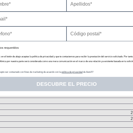
Embrague monodi
Pares d
Chasis
Tip
Resor
Rueda tirada con elemen
Resor
os requeridos
c en el botón de abajo aceptas la política de privacidad y que te contactemos para recibir la prestación del servicio solicitado. Por tanto
Dis
efónica por nuestra parte será considerada como una mera comunicación en el marco de una relación ya existente basada en tu solicit
epto ser contactado con fines de marketing de acuerdo con la
política de privacidad
de AutoXY
DESCUBRE EL PRECIO
2
2