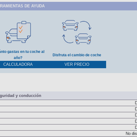
RAMIENTAS DE AYUDA
nto gastas en tu coche al
Disfruta el cambio de coche
año?
CALCULADORA
VER PRECIO
guridad y conducción
D
D
D
D
D