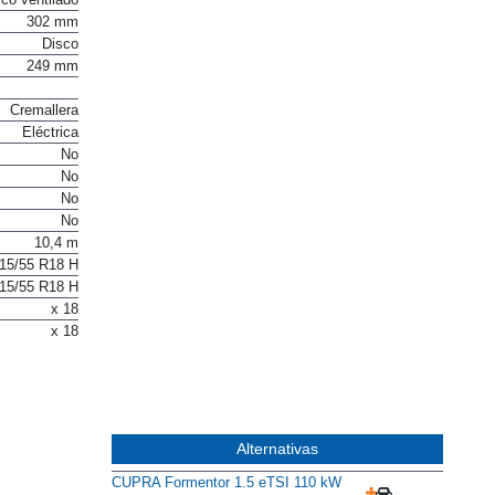
302 mm
Disco
249 mm
Cremallera
Eléctrica
No
No
No
No
10,4 m
15/55 R18 H
15/55 R18 H
x 18
x 18
Alternativas
CUPRA Formentor 1.5 eTSI 110 kW