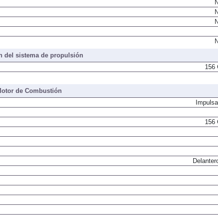
N
N
N
N
 del sistema de propulsión
156 
otor de Combustión
Impulsa
156 
Delanter