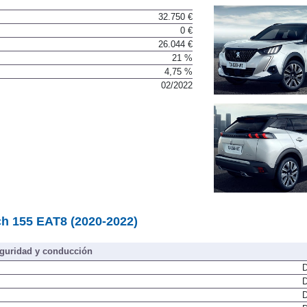
32.750 €
0 €
26.044 €
21 %
4,75 %
02/2022
h 155 EAT8 (2020-2022)
guridad y conducción
D
D
D