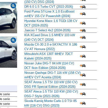
(150 CV) DSG (2024)
DR 6.0 1.5 Turbo CVT (2022-2026)
Ford Puma ST-Line X 1.0 EcoBoost
mHEV 155 CV Powershift (2024)
Hyundai Kona Maxx 1.6 TGDi 138 CV
DCT (2024-2025)
Jaecoo 7 Select 4x2 (2024-2026)
KIA XCeed Drive 1.5 MHEV 103 kW
(140 CV) DCT (2024)
Mazda CX-30 2.0 e-SKYACTIV X 186
CV AT Homura (2022)
Mitsubishi ASX 130T MHEV 7DCT
Kaiteki (2024-2025)
Nissan Juke DIG-T 84 kW (114 CV)
DCT Ikon Edition (2024-2026)
Nissan Qashqai DIG-T 116 kW (158 CV)
mHEV CVT Acenta (2024)
SEAT Arona 1.5 TSI 110 kW (150 CV)
DSG FR Special Edition (2024-2026)
SEAT Ateca 1.5 TSI 110 KW (150 CV)
e serie
DSG-7 Style (2021-2026)
e serie
Skoda Kamiq Monte Carlo 1.0 TSI 85
e serie
kW (116 CV) DSG (2023)