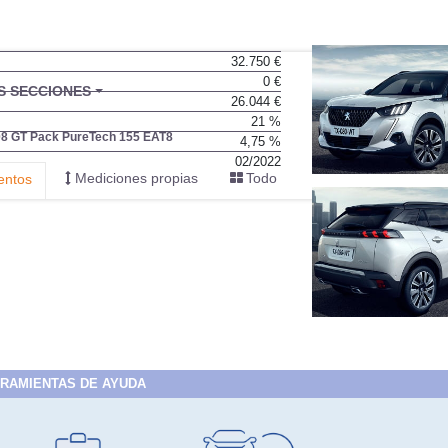
32.750 €
0 €
BU
S SECCIONES
26.044 €
infor
21 %
8 GT Pack PureTech 155 EAT8
4,75 %
02/2022
Mediciones propias
Todo
entos
RAMIENTAS DE AYUDA