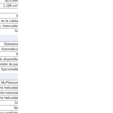
90,5 mm
1.199 cm³
4
 en la culata
. Intercooler
Sí
Delantera
Automático
8
o disponible
rtidor de par
Epicicloidal
o McPherson
te helicoidal
to torsional
te helicoidal
Sí
No
co ventilado