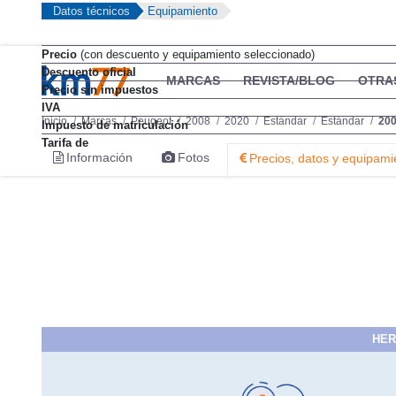
Datos técnicos
Equipamiento
Precio
(con descuento y equipamiento seleccionado)
Descuento oficial
MARCAS
REVISTA/BLOG
OTRA
Precio sin impuestos
IVA
Inicio
Marcas
Peugeot
2008
2020
Estándar
Estándar
200
Impuesto de matriculación
Tarifa de
Información
Fotos
Precios, datos y equipami
HER