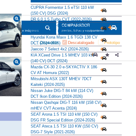
CUPRA Formentor 1.5 eTSI 110 kW
(150 CV) DSG (2024)
DR 6.0 1.5 Turbo CVT (2022-2026)
Ford Puma ST-Line X 1.0 EcoBoost
SCADOR
COMPARADOR
mHEV 155 CV Powershift (2024)
maciones, fichas e imágenes
precios, fichas y equipamiento
Hyundai Kona Maxx 1.6 TGDi 138 CV
Disponible
Descatalogado
Prototipo
DCT (2024-2025)
Jaecoo 7 Select 4x2 (2024-2026)
KIA XCeed Drive 1.5 MHEV 103 kW
(140 CV) DCT (2024)
Mazda CX-30 2.0 e-SKYACTIV X 186
CV AT Homura (2022)
Mitsubishi ASX 130T MHEV 7DCT
Kaiteki (2024-2025)
Nissan Juke DIG-T 84 kW (114 CV)
DCT Ikon Edition (2024-2026)
Nissan Qashqai DIG-T 116 kW (158 CV)
mHEV CVT Acenta (2024)
SEAT Arona 1.5 TSI 110 kW (150 CV)
DSG FR Special Edition (2024-2026)
SEAT Ateca 1.5 TSI 110 KW (150 CV)
DSG-7 Style (2021-2026)