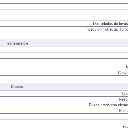
Dos árboles de levas
Inyección Indirecta. Turbo
Transmisión
N
Conve
Chasis
Tip
Resor
Rueda tirada con elemen
Resor
Dis