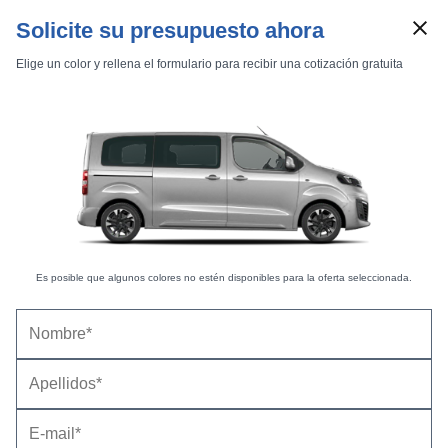
Solicite su presupuesto ahora
Elige un color y rellena el formulario para recibir una cotización gratuita
Marcas
Comparador de coches
Inicio
Marcas
Opel
Zafira Life
2024
XL
Electric
Es posible que algunos colores no estén disponibles para la oferta seleccionada.
Zafira Electric XL 100 kW (136 CV) 75 kWh GS
Opel Zafira Electric XL 100 kW (136 CV) 75 kWh
GS (2024-2025) |
Precio y ficha técnica
Datos técnicos
Equipamiento