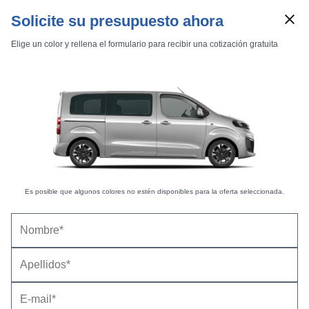
Solicite su presupuesto ahora
Elige un color y rellena el formulario para recibir una cotización gratuita
Es posible que algunos colores no estén disponibles para la oferta seleccionada.
Marcas
Comparador de coches
Opel Zafira Life XL Electric (2024) |
Precio, ficha
Inicio
Marcas
Opel
Zafira Life
2024
XL
Electric
técnica y equipamiento