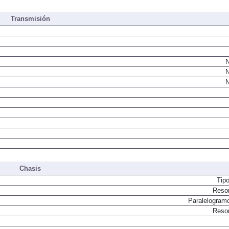
Transmisión
N
N
N
Chasis
Tip
Resor
Paralelogram
Resor