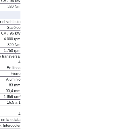
 CV / 96 kW
320 Nm
r el vehículo
Gasóleo
 CV / 96 kW
4.000 rpm
320 Nm
1.750 rpm
o transversal
4
En línea
Hierro
Aluminio
83 mm
90,4 mm
1.956 cm³
16,5 a 1
4
 en la culata
. Intercooler