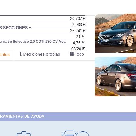
29.707 €
2.033 €
BU
S SECCIONES
25.241 €
infor
21 %
ignia 5p Selective 2.0 CDTI 130 CV Aut.
4,75 %
03/2015
Mediciones propias
Todo
entos
RAMIENTAS DE AYUDA