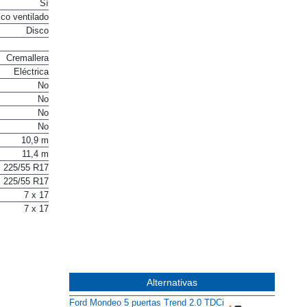
Sí
co ventilado
Disco
Cremallera
Eléctrica
No
No
No
No
10,9 m
11,4 m
225/55 R17
225/55 R17
7 x 17
7 x 17
Alternativas
Ford Mondeo 5 puertas Trend 2.0 TDCi