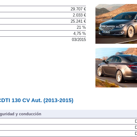
29.707 €
2.033 €
25.241 €
21 %
4,75 %
03/2015
CDTI 130 CV Aut. (2013-2015)
guridad y conducción
D
D
D