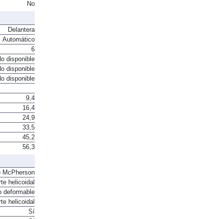
No
Delantera
Automático
6
o disponible
o disponible
o disponible
9,4
16,4
24,9
33,5
45,2
56,3
o McPherson
te helicoidal
o deformable
te helicoidal
Sí