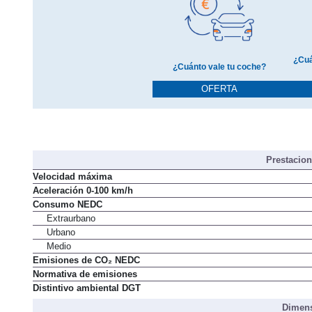
¿Cuá
¿Cuánto vale tu coche?
OFERTA
Prestacio
Velocidad máxima
Aceleración 0-100 km/h
Consumo NEDC
Extraurbano
Urbano
Medio
Emisiones de CO₂ NEDC
Normativa de emisiones
Distintivo ambiental DGT
Dimens