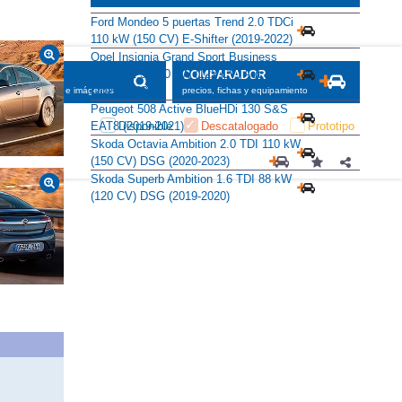
Ford Mondeo 5 puertas Trend 2.0 TDCi
110 kW (150 CV) E-Shifter (2019-2022)
Opel Insignia Grand Sport Business
Edition 1.5D 90 kW (122 CV) Aut. 8 vel.
SCADOR
COMPARADOR
(2020-2020)
maciones, fichas e imágenes
precios, fichas y equipamiento
Peugeot 508 Active BlueHDi 130 S&S
Disponible
Descatalogado
Prototipo
EAT8 (2019-2021)
Skoda Octavia Ambition 2.0 TDI 110 kW
(150 CV) DSG (2020-2023)
Skoda Superb Ambition 1.6 TDI 88 kW
(120 CV) DSG (2019-2020)