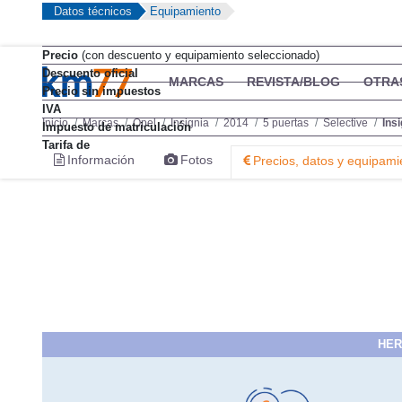
Datos técnicos
Equipamiento
Precio
(con descuento y equipamiento seleccionado)
Descuento oficial
MARCAS
REVISTA/BLOG
OTRA
Precio sin impuestos
IVA
Inicio
Marcas
Opel
Insignia
2014
5 puertas
Selective
Ins
Impuesto de matriculación
Tarifa de
Información
Fotos
Precios, datos y equipami
HER