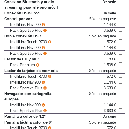
Conexión AUX-In
De serie
Conexión Bluetooth y audio
De serie
streaming para teléfono móvil
Conexión USB/iPod
De serie
Control por voz
Sólo en paquete
IntelliLink Navi900
1.144 €
Pack Sportive Plus
3.639 €
Doble conexión USB
Sólo en paquete
IntelliLink Touch R700
572 €
IntelliLink Navi900
1.144 €
Pack Sportive Plus
3.639 €
Lector de CD y MP3
83 €
Pack Premium
1.508 €
Lector de tarjetas de memoria
Sólo en paquete
IntelliLink Touch R700
572 €
IntelliLink Navi900
1.144 €
Pack Sportive Plus
3.639 €
Navegador con cartografía
Sólo en paquete
europea
IntelliLink Navi900
1.144 €
Pack Sportive Plus
3.639 €
Pantalla a color de 4,2"
De serie
Pantalla táctil a color de 8"
Sólo en paquete