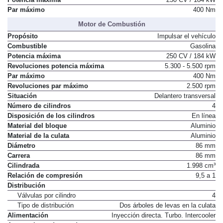
Potencia máxima
250 CV / 184 kW
Par máximo
400 Nm
Motor de Combustión
Propósito
Impulsar el vehículo
Combustible
Gasolina
Potencia máxima
250 CV / 184 kW
Revoluciones potencia máxima
5.300 - 5.500 rpm
Par máximo
400 Nm
Revoluciones par máximo
2.500 rpm
Situación
Delantero transversal
Número de cilindros
4
Disposición de los cilindros
En línea
Material del bloque
Aluminio
Material de la culata
Aluminio
Diámetro
86 mm
Carrera
86 mm
Cilindrada
1.998 cm³
Relación de compresión
9,5 a 1
Distribución
Válvulas por cilindro
4
Tipo de distribución
Dos árboles de levas en la culata