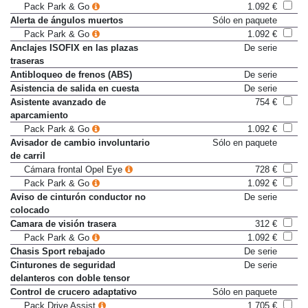
atrás)
Pack Park & Go
1.092 €
Alerta de ángulos muertos
Sólo en paquete
Pack Park & Go
1.092 €
Anclajes ISOFIX en las plazas
De serie
traseras
Antibloqueo de frenos (ABS)
De serie
Asistencia de salida en cuesta
De serie
Asistente avanzado de
754 €
aparcamiento
Pack Park & Go
1.092 €
Avisador de cambio involuntario
Sólo en paquete
de carril
Cámara frontal Opel Eye
728 €
Pack Park & Go
1.092 €
Aviso de cinturón conductor no
De serie
colocado
Camara de visión trasera
312 €
Pack Park & Go
1.092 €
Chasis Sport rebajado
De serie
Cinturones de seguridad
De serie
delanteros con doble tensor
Control de crucero adaptativo
Sólo en paquete