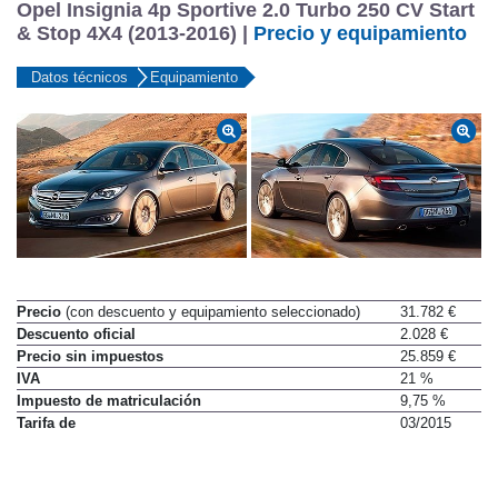
Opel Insignia 4p Sportive 2.0 Turbo 250 CV Start
& Stop 4X4 (2013-2016) |
Precio y equipamiento
Datos técnicos
Equipamiento
Precio
(con descuento y equipamiento seleccionado)
31.782 €
Descuento oficial
2.028 €
Precio sin impuestos
25.859 €
IVA
21 %
Impuesto de matriculación
9,75 %
Tarifa de
03/2015