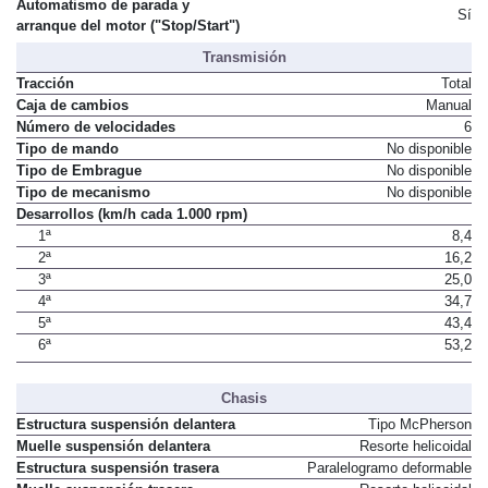
Alimentación
Inyección directa. Turbo. Intercooler
Automatismo de parada y
Sí
arranque del motor ("Stop/Start")
Transmisión
Tracción
Total
Caja de cambios
Manual
Número de velocidades
6
Tipo de mando
No disponible
Tipo de Embrague
No disponible
Tipo de mecanismo
No disponible
Desarrollos (km/h cada 1.000 rpm)
1ª
8,4
2ª
16,2
3ª
25,0
4ª
34,7
5ª
43,4
6ª
53,2
Chasis
Estructura suspensión delantera
Tipo McPherson
Muelle suspensión delantera
Resorte helicoidal
Estructura suspensión trasera
Paralelogramo deformable