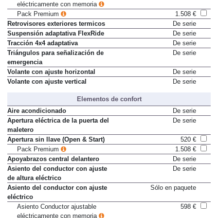
Asiento Conductor ajustable
598 €
eléctricamente con memoria
Pack Premium
1.508 €
Retrovisores exteriores termicos
De serie
Suspensión adaptativa FlexRide
De serie
Tracción 4x4 adaptativa
De serie
Triángulos para señalización de
De serie
emergencia
Volante con ajuste horizontal
De serie
Volante con ajuste vertical
De serie
Elementos de confort
Aire acondicionado
De serie
Apertura eléctrica de la puerta del
De serie
maletero
Apertura sin llave (Open & Start)
520 €
Pack Premium
1.508 €
Apoyabrazos central delantero
De serie
Asiento del conductor con ajuste
De serie
de altura eléctrico
Asiento del conductor con ajuste
Sólo en paquete
eléctrico
Asiento Conductor ajustable
598 €