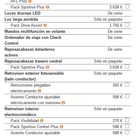
Faros Delanteros Adaptativos
1.087 €
AFL Plus
Pack Sportive Plus
3.639 €
Luces diurnas LED
De serie
Luz larga asistida
Sólo en paquete
Pack Drive Assist
1.705 €
Mandos multifunción en volante
De serie
Ordenador de viaje con Check
De serie
Control
Reposacabezas delanteros
De serie
activos
Reposacabezas trasero central
Sólo en paquete
Pack Sportive Plus
3.639 €
Retrovisor exterior fotosensible
Sólo en paquete
(lado conductor)
Retrovisores plegables
260 €
eléctricamente
Asiento Conductor ajustable
598 €
eléctricamente con memoria
Retrovisor interior
Sólo en paquete
electrocromático
Pack Visibilidad
270 €
Pack Sportive Confort Plus
598 €