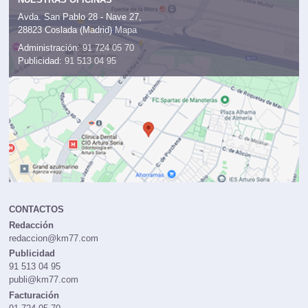
NUESTRAS OFICINAS
Avda. San Pablo 28 - Nave 27,
28823 Coslada (Madrid)
Mapa
Administración:
91 724 05 70
Publicidad:
91 513 04 95
CONTACTOS
Redacción
redaccion@km77.com
Publicidad
91 513 04 95
publi@km77.com
Facturación