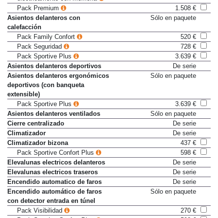
eléctricamente con memoria
Pack Premium
1.508 €
Asientos delanteros con
Sólo en paquete
calefacción
Pack Family Confort
520 €
Pack Seguridad
728 €
Pack Sportive Plus
3.639 €
Asientos delanteros deportivos
De serie
Asientos delanteros ergonómicos
Sólo en paquete
deportivos (con banqueta
extensible)
Pack Sportive Plus
3.639 €
Asientos delanteros ventilados
Sólo en paquete
Cierre centralizado
De serie
Climatizador
De serie
Climatizador bizona
437 €
Pack Sportive Confort Plus
598 €
Elevalunas electricos delanteros
De serie
Elevalunas electricos traseros
De serie
Encendido automatico de faros
De serie
Encendido automático de faros
Sólo en paquete
con detector entrada en túnel