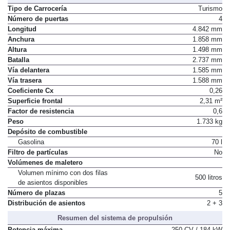
Dimensiones, peso, capacidades
Tipo de Carrocería
Turismo
Número de puertas
4
Longitud
4.842 mm
Anchura
1.858 mm
Altura
1.498 mm
Batalla
2.737 mm
Vía delantera
1.585 mm
Vía trasera
1.588 mm
Coeficiente Cx
0,26
Superficie frontal
2,31 m²
Factor de resistencia
0,6
Peso
1.733 kg
Depósito de combustible
Gasolina
70 l
Filtro de partículas
No
Volúmenes de maletero
Volumen mínimo con dos filas
500 litros
de asientos disponibles
Número de plazas
5
Distribución de asientos
2 + 3
Resumen del sistema de propulsión