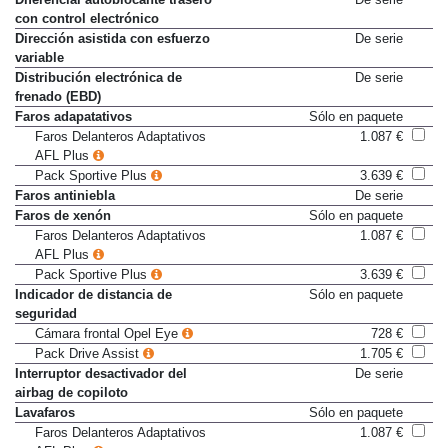
Diferencial autoblocante trasero
De serie
con control electrónico
Dirección asistida con esfuerzo
De serie
variable
Distribución electrónica de
De serie
frenado (EBD)
Faros adapatativos
Sólo en paquete
Faros Delanteros Adaptativos
1.087 €
AFL Plus
Pack Sportive Plus
3.639 €
Faros antiniebla
De serie
Faros de xenón
Sólo en paquete
Faros Delanteros Adaptativos
1.087 €
AFL Plus
Pack Sportive Plus
3.639 €
Indicador de distancia de
Sólo en paquete
seguridad
Cámara frontal Opel Eye
728 €
Pack Drive Assist
1.705 €
Interruptor desactivador del
De serie
airbag de copiloto
Lavafaros
Sólo en paquete