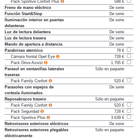
Pack Visibilidad
270 €
Pack Sportive Confort Plus
598 €
Freno de mano eléctrico
De serie
Función Start&Stop
De serie
Iluminación interior en puertas
De serie
delanteras
Luz de lectura delantera
De serie
Luz de lectura trasera
De serie
Mando de apertura a distancia
De serie
Parabrisas atermico
78 €
Cámara frontal Opel Eye
728 €
Pack Drive Assist
1.705 €
Parasol en ventanillas laterales
Sólo en paquete
traseras
Pack Family Confort
520 €
Parasoles con espejos de
De serie
cortesía iluminados
Reposabrazos trasero
Sólo en paquete
Pack Family Confort
520 €
Pack Seguridad
728 €
Pack Sportive Plus
3.639 €
Retrovisores exteriores eléctricos
De serie
Retrovisores exteriores plegables
Sólo en paquete