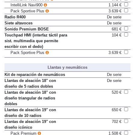
IntelliLink Touch R700
572 €
IntelliLink Navi900
1.144 €
Pack Sportive Plus
3.639 €
Radio R400
De serie
Siete altavoces
De serie
Sonido Premium BOSE
681 €
Touchpad HMI (interfaz táctil para
104 €
sist. multimedia que permite
escribir con el dedo)
Pack Sportive Plus
3.639 €
Llantas y neumáticos
Kit de reparación de neumáticos
De serie
Llantas de aleación 18" con
De serie
diseño de 5 radios dobles
Llantas de aleación 18" con
520 €
diseño triangular de radios
dobles
Llantas de aleación 19" con
650 €
diseño de 10 radios
Llantas de aleación 19" con
702 €
diseño icónico