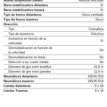
Muelle suspensión trasera
Resorte helicoidal
Barra estabilizadora delantera
Sí
Barra estabilizadora trasera
Sí
Tipo de frenos delanteros
Disco ventilado
Tipo de frenos traseros
Disco
Dirección
Tipo
Cremallera
Tipo de asistencia
Eléctrica
Asistencia en función de la
Sí
velocidad
Desmultiplicacion en función de
No
la velocidad
Desmultiplicación no lineal
No
Dirección a las cuatro ruedas
No
Diámetro de giro entre bordillos
10,9 m
Diámetro de giro entre paredes
11,4 m
Neumáticos delanteros
245/45 R18
Neumáticos traseros
245/45 R18
Llantas delanteras
8 x 18
Llantas Traseras
8 x 18