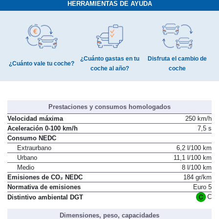
HERRAMIENTAS DE AYUDA
¿Cuánto gastas en tu
Disfruta el cambio de
¿Cuánto vale tu coche?
coche al año?
coche
Prestaciones y consumos homologados
Velocidad máxima
250 km/h
Aceleración 0-100 km/h
7,5 s
Consumo NEDC
Extraurbano
6,2 l/100 km
Urbano
11,1 l/100 km
Medio
8 l/100 km
Emisiones de CO₂ NEDC
184 gr/km
Normativa de emisiones
Euro 5
C
Distintivo ambiental DGT