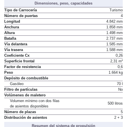
Dimensiones, peso, capacidades
Tipo de Carrocería
Turismo
Número de puertas
4
Longitud
4.842 mm
Anchura
1.858 mm
Altura
1.498 mm
Batalla
2.737 mm
Vía delantera
1.585 mm
Vía trasera
1.588 mm
Coeficiente Cx
0,26
Superficie frontal
2,31 m²
Factor de resistencia
0,6
Peso
1.664 kg
Depósito de combustible
Gasóleo
70 l
Filtro de partículas
No
Volúmenes de maletero
Volumen mínimo con dos filas
500 litros
de asientos disponibles
Número de plazas
5
Distribución de asientos
2 + 3