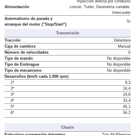
Inyección directa por conducto
Alimentación
común. Turbo. Geometría variable.
Intercooler
Automatismo de parada y
Sí
arranque del motor ("Stop/Start")
Transmisión
Tracción
Delantera
Caja de cambios
Manual
Número de velocidades
6
Tipo de mando
No disponible
Tipo de Embrague
No disponible
Tipo de mecanismo
No disponible
Desarrollos (km/h cada 1.000 rpm)
1ª
9,3
2ª
16,4
3ª
24,8
4ª
33,4
5ª
45,1
6ª
56,2
Chasis