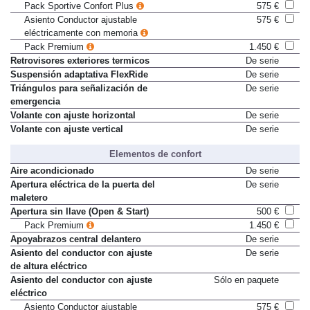
Pack Visibilidad
260 €
Pack Sportive Confort Plus
575 €
Asiento Conductor ajustable
575 €
eléctricamente con memoria
Pack Premium
1.450 €
Retrovisores exteriores termicos
De serie
Suspensión adaptativa FlexRide
De serie
Triángulos para señalización de
De serie
emergencia
Volante con ajuste horizontal
De serie
Volante con ajuste vertical
De serie
Elementos de confort
Aire acondicionado
De serie
Apertura eléctrica de la puerta del
De serie
maletero
Apertura sin llave (Open & Start)
500 €
Pack Premium
1.450 €
Apoyabrazos central delantero
De serie
Asiento del conductor con ajuste
De serie
de altura eléctrico
Asiento del conductor con ajuste
Sólo en paquete
eléctrico