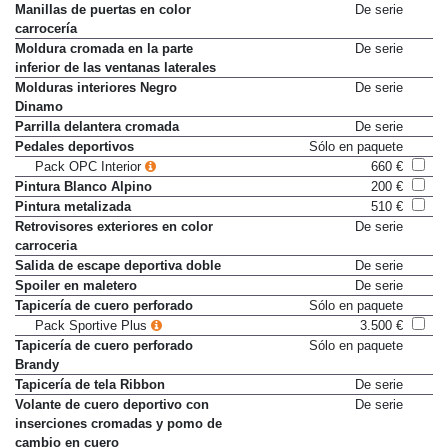
Luces traseras LED
De serie
Manillas de puertas en color
De serie
carrocería
Moldura cromada en la parte
De serie
inferior de las ventanas laterales
Molduras interiores Negro
De serie
Dinamo
Parrilla delantera cromada
De serie
Pedales deportivos
Sólo en paquete
Pack OPC Interior
660 €
Pintura Blanco Alpino
200 €
Pintura metalizada
510 €
Retrovisores exteriores en color
De serie
carroceria
Salida de escape deportiva doble
De serie
Spoiler en maletero
De serie
Tapicería de cuero perforado
Sólo en paquete
Pack Sportive Plus
3.500 €
Tapicería de cuero perforado
Sólo en paquete
Brandy
Tapicería de tela Ribbon
De serie
Volante de cuero deportivo con
De serie
inserciones cromadas y pomo de