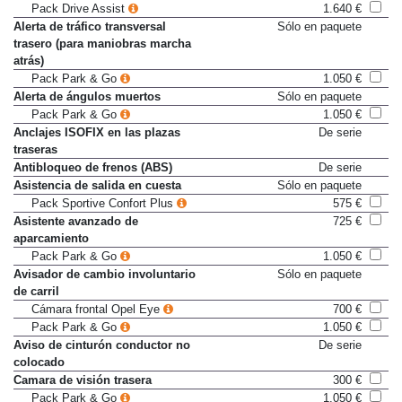
Cámara frontal Opel Eye
700 €
Pack Drive Assist
1.640 €
Alerta de tráfico transversal
Sólo en paquete
trasero (para maniobras marcha
atrás)
Pack Park & Go
1.050 €
Alerta de ángulos muertos
Sólo en paquete
Pack Park & Go
1.050 €
Anclajes ISOFIX en las plazas
De serie
traseras
Antibloqueo de frenos (ABS)
De serie
Asistencia de salida en cuesta
Sólo en paquete
Pack Sportive Confort Plus
575 €
Asistente avanzado de
725 €
aparcamiento
Pack Park & Go
1.050 €
Avisador de cambio involuntario
Sólo en paquete
de carril
Cámara frontal Opel Eye
700 €
Pack Park & Go
1.050 €
Aviso de cinturón conductor no
De serie
colocado
Camara de visión trasera
300 €