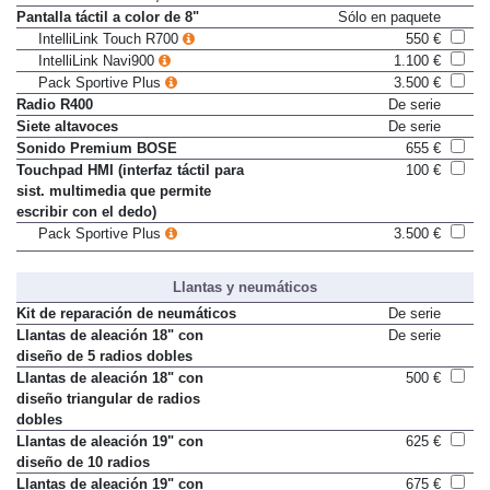
Pantalla a color de 4,2"
De serie
Pantalla táctil a color de 8"
Sólo en paquete
IntelliLink Touch R700
550 €
IntelliLink Navi900
1.100 €
Pack Sportive Plus
3.500 €
Radio R400
De serie
Siete altavoces
De serie
Sonido Premium BOSE
655 €
Touchpad HMI (interfaz táctil para
100 €
sist. multimedia que permite
escribir con el dedo)
Pack Sportive Plus
3.500 €
Llantas y neumáticos
Kit de reparación de neumáticos
De serie
Llantas de aleación 18" con
De serie
diseño de 5 radios dobles
Llantas de aleación 18" con
500 €
diseño triangular de radios
dobles
Llantas de aleación 19" con
625 €
diseño de 10 radios