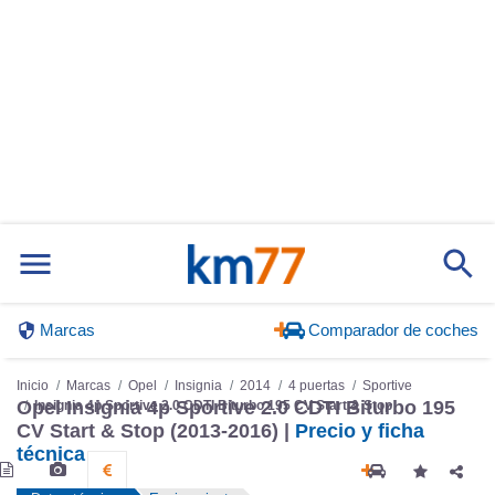
Marcas
Comparador de coches
Inicio
Marcas
Opel
Insignia
2014
4 puertas
Sportive
Opel Insignia 4p Sportive 2.0 CDTI Biturbo 195
Insignia 4p Sportive 2.0 CDTI Biturbo 195 CV Start & Stop
CV Start & Stop (2013-2016) |
Precio y ficha
técnica