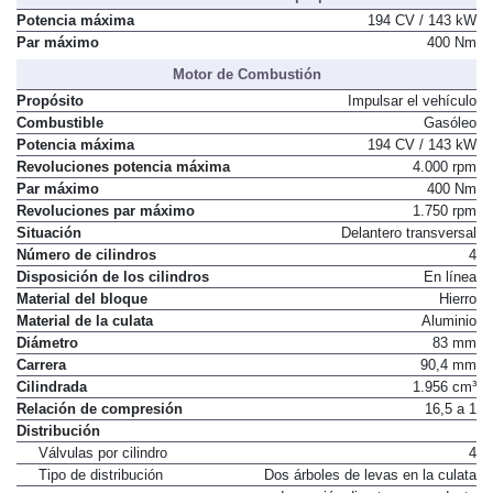
Resumen del sistema de propulsión
Potencia máxima
194 CV / 143 kW
Par máximo
400 Nm
Motor de Combustión
Propósito
Impulsar el vehículo
Combustible
Gasóleo
Potencia máxima
194 CV / 143 kW
Revoluciones potencia máxima
4.000 rpm
Par máximo
400 Nm
Revoluciones par máximo
1.750 rpm
Situación
Delantero transversal
Número de cilindros
4
Disposición de los cilindros
En línea
Material del bloque
Hierro
Material de la culata
Aluminio
Diámetro
83 mm
Carrera
90,4 mm
Cilindrada
1.956 cm³
Relación de compresión
16,5 a 1
Distribución
Válvulas por cilindro
4
Tipo de distribución
Dos árboles de levas en la culata