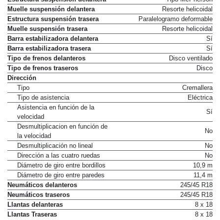
Estructura suspensión delantera
Tipo McPherson
Muelle suspensión delantera
Resorte helicoidal
Estructura suspensión trasera
Paralelogramo deformable
Muelle suspensión trasera
Resorte helicoidal
Barra estabilizadora delantera
Sí
Barra estabilizadora trasera
Sí
Tipo de frenos delanteros
Disco ventilado
Tipo de frenos traseros
Disco
Dirección
Tipo
Cremallera
Tipo de asistencia
Eléctrica
Asistencia en función de la
Sí
velocidad
Desmultiplicacion en función de
No
la velocidad
Desmultiplicación no lineal
No
Dirección a las cuatro ruedas
No
Diámetro de giro entre bordillos
10,9 m
Diámetro de giro entre paredes
11,4 m
Neumáticos delanteros
245/45 R18
Neumáticos traseros
245/45 R18
Llantas delanteras
8 x 18