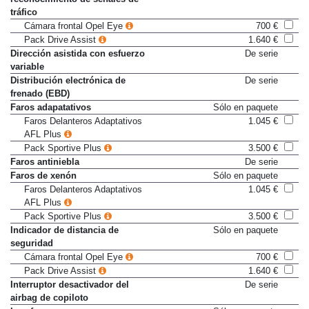
reconocimiento de señales de
tráfico
Cámara frontal Opel Eye
700 €
Pack Drive Assist
1.640 €
Dirección asistida con esfuerzo
De serie
variable
Distribución electrónica de
De serie
frenado (EBD)
Faros adapatativos
Sólo en paquete
Faros Delanteros Adaptativos
1.045 €
AFL Plus
Pack Sportive Plus
3.500 €
Faros antiniebla
De serie
Faros de xenón
Sólo en paquete
Faros Delanteros Adaptativos
1.045 €
AFL Plus
Pack Sportive Plus
3.500 €
Indicador de distancia de
Sólo en paquete
seguridad
Cámara frontal Opel Eye
700 €
Pack Drive Assist
1.640 €
Interruptor desactivador del
De serie
airbag de copiloto