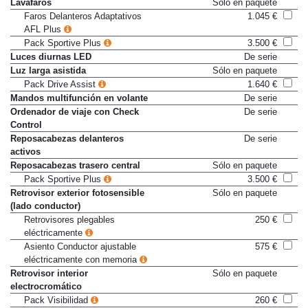
Lavafaros
Sólo en paquete
Faros Delanteros Adaptativos
1.045 €
AFL Plus
Pack Sportive Plus
3.500 €
Luces diurnas LED
De serie
Luz larga asistida
Sólo en paquete
Pack Drive Assist
1.640 €
Mandos multifunción en volante
De serie
Ordenador de viaje con Check
De serie
Control
Reposacabezas delanteros
De serie
activos
Reposacabezas trasero central
Sólo en paquete
Pack Sportive Plus
3.500 €
Retrovisor exterior fotosensible
Sólo en paquete
(lado conductor)
Retrovisores plegables
250 €
eléctricamente
Asiento Conductor ajustable
575 €
eléctricamente con memoria
Retrovisor interior
Sólo en paquete
electrocromático