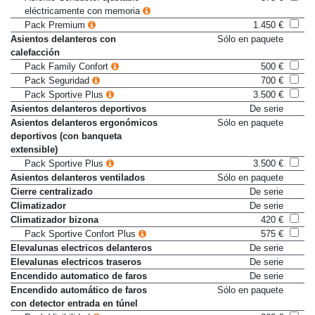
Asiento Conductor ajustable
575 €
eléctricamente con memoria
Pack Premium
1.450 €
Asientos delanteros con
Sólo en paquete
calefacción
Pack Family Confort
500 €
Pack Seguridad
700 €
Pack Sportive Plus
3.500 €
Asientos delanteros deportivos
De serie
Asientos delanteros ergonómicos
Sólo en paquete
deportivos (con banqueta
extensible)
Pack Sportive Plus
3.500 €
Asientos delanteros ventilados
Sólo en paquete
Cierre centralizado
De serie
Climatizador
De serie
Climatizador bizona
420 €
Pack Sportive Confort Plus
575 €
Elevalunas electricos delanteros
De serie
Elevalunas electricos traseros
De serie
Encendido automatico de faros
De serie
Encendido automático de faros
Sólo en paquete
con detector entrada en túnel