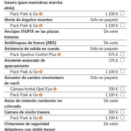
Alerta de tráfico transversal
Sólo en paquete
trasero (para maniobras marcha
atrás)
Pack Park & Go
1.100 €
Alerta de ángulos muertos
Sólo en paquete
Pack Park & Go
1.100 €
Anclajes ISOFIX en las plazas
De serie
traseras
Antibloqueo de frenos (ABS)
De serie
Asistencia de salida en cuesta
Sólo en paquete
Pack Sportive Confort Plus
575 €
Asistente avanzado de
725 €
aparcamiento
Pack Park & Go
1.100 €
Avisador de cambio involuntario
Sólo en paquete
de carril
Cámara frontal Opel Eye
700 €
Pack Park & Go
1.100 €
Aviso de cinturón conductor no
De serie
colocado
Camara de visión trasera
300 €
Pack Park & Go
1.100 €
Cinturones de seguridad
De serie