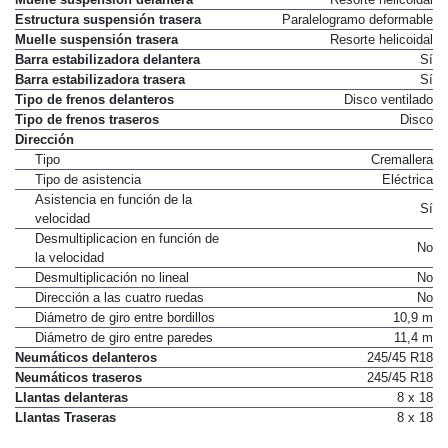
Muelle suspensión delantera
Resorte helicoidal
Estructura suspensión trasera
Paralelogramo deformable
Muelle suspensión trasera
Resorte helicoidal
Barra estabilizadora delantera
Sí
Barra estabilizadora trasera
Sí
Tipo de frenos delanteros
Disco ventilado
Tipo de frenos traseros
Disco
Dirección
Tipo
Cremallera
Tipo de asistencia
Eléctrica
Asistencia en función de la
Sí
velocidad
Desmultiplicacion en función de
No
la velocidad
Desmultiplicación no lineal
No
Dirección a las cuatro ruedas
No
Diámetro de giro entre bordillos
10,9 m
Diámetro de giro entre paredes
11,4 m
Neumáticos delanteros
245/45 R18
Neumáticos traseros
245/45 R18
Llantas delanteras
8 x 18
Llantas Traseras
8 x 18