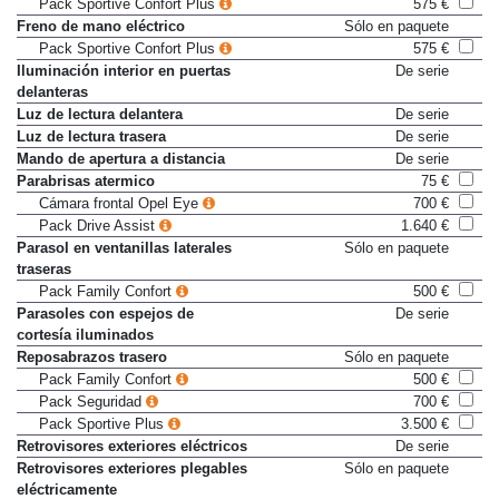
Pack Sportive Confort Plus
575 €
Freno de mano eléctrico
Sólo en paquete
Pack Sportive Confort Plus
575 €
Iluminación interior en puertas
De serie
delanteras
Luz de lectura delantera
De serie
Luz de lectura trasera
De serie
Mando de apertura a distancia
De serie
Parabrisas atermico
75 €
Cámara frontal Opel Eye
700 €
Pack Drive Assist
1.640 €
Parasol en ventanillas laterales
Sólo en paquete
traseras
Pack Family Confort
500 €
Parasoles con espejos de
De serie
cortesía iluminados
Reposabrazos trasero
Sólo en paquete
Pack Family Confort
500 €
Pack Seguridad
700 €
Pack Sportive Plus
3.500 €
Retrovisores exteriores eléctricos
De serie
Retrovisores exteriores plegables
Sólo en paquete