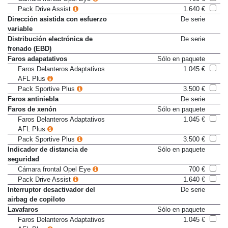
Cámara frontal Opel Eye
700 €
Pack Drive Assist
1.640 €
Dirección asistida con esfuerzo
De serie
variable
Distribución electrónica de
De serie
frenado (EBD)
Faros adapatativos
Sólo en paquete
Faros Delanteros Adaptativos
1.045 €
AFL Plus
Pack Sportive Plus
3.500 €
Faros antiniebla
De serie
Faros de xenón
Sólo en paquete
Faros Delanteros Adaptativos
1.045 €
AFL Plus
Pack Sportive Plus
3.500 €
Indicador de distancia de
Sólo en paquete
seguridad
Cámara frontal Opel Eye
700 €
Pack Drive Assist
1.640 €
Interruptor desactivador del
De serie
airbag de copiloto
Lavafaros
Sólo en paquete
Faros Delanteros Adaptativos
1.045 €