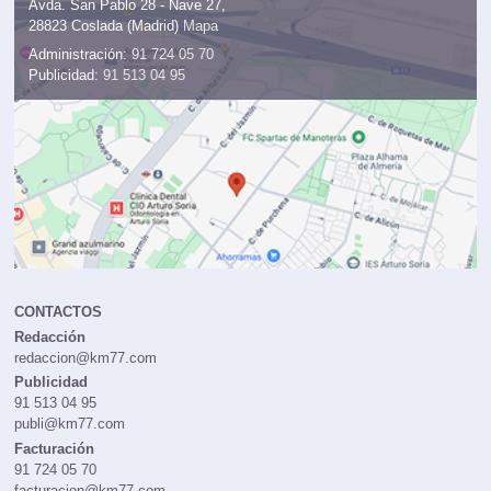
Avda. San Pablo 28 - Nave 27,
28823 Coslada (Madrid)
Mapa
Administración:
91 724 05 70
Publicidad:
91 513 04 95
CONTACTOS
Redacción
redaccion@km77.com
Publicidad
91 513 04 95
publi@km77.com
Facturación
91 724 05 70