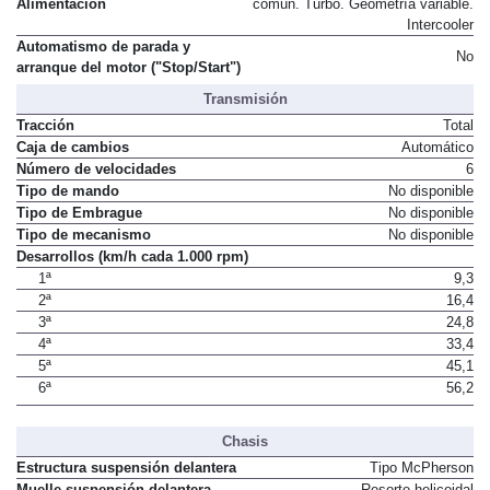
Inyección directa por conducto
Alimentación
común. Turbo. Geometría variable.
Intercooler
Automatismo de parada y
No
arranque del motor ("Stop/Start")
Transmisión
Tracción
Total
Caja de cambios
Automático
Número de velocidades
6
Tipo de mando
No disponible
Tipo de Embrague
No disponible
Tipo de mecanismo
No disponible
Desarrollos (km/h cada 1.000 rpm)
1ª
9,3
2ª
16,4
3ª
24,8
4ª
33,4
5ª
45,1
6ª
56,2
Chasis
Estructura suspensión delantera
Tipo McPherson