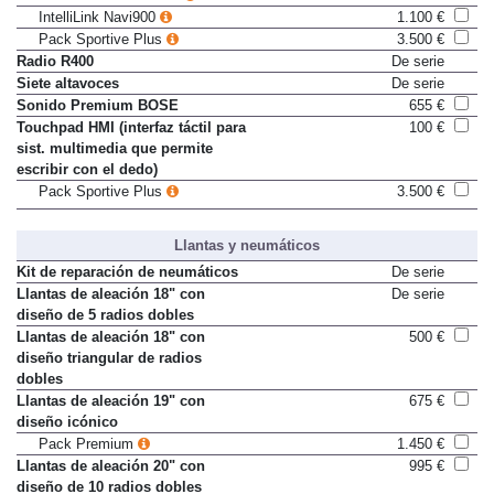
IntelliLink Touch R700
550 €
IntelliLink Navi900
1.100 €
Pack Sportive Plus
3.500 €
Radio R400
De serie
Siete altavoces
De serie
Sonido Premium BOSE
655 €
Touchpad HMI (interfaz táctil para
100 €
sist. multimedia que permite
escribir con el dedo)
Pack Sportive Plus
3.500 €
Llantas y neumáticos
Kit de reparación de neumáticos
De serie
Llantas de aleación 18" con
De serie
diseño de 5 radios dobles
Llantas de aleación 18" con
500 €
diseño triangular de radios
dobles
Llantas de aleación 19" con
675 €
diseño icónico
Pack Premium
1.450 €
Llantas de aleación 20" con
995 €