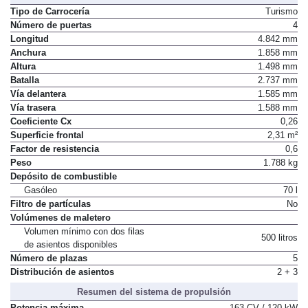
Dimensiones, peso, capacidades
Tipo de Carrocería
Turismo
Número de puertas
4
Longitud
4.842 mm
Anchura
1.858 mm
Altura
1.498 mm
Batalla
2.737 mm
Vía delantera
1.585 mm
Vía trasera
1.588 mm
Coeficiente Cx
0,26
Superficie frontal
2,31 m²
Factor de resistencia
0,6
Peso
1.788 kg
Depósito de combustible
Gasóleo
70 l
Filtro de partículas
No
Volúmenes de maletero
Volumen mínimo con dos filas
500 litros
de asientos disponibles
Número de plazas
5
Distribución de asientos
2 + 3
Resumen del sistema de propulsión