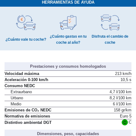
HERRAMIENTAS DE AYUDA
¿Cuánto gastas en tu
Disfruta el cambio de
¿Cuánto vale tu coche?
coche al año?
coche
Prestaciones y consumos homologados
Velocidad máxima
213 km/h
Aceleración 0-100 km/h
10,5 s
Consumo NEDC
Extraurbano
4,7 l/100 km
Urbano
8,2 l/100 km
Medio
6 l/100 km
Emisiones de CO₂ NEDC
158 gr/km
Normativa de emisiones
Euro 5
C
Distintivo ambiental DGT