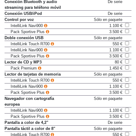
Conexión AUX-In
De serie
Conexión Bluetooth y audio
De serie
streaming para teléfono móvil
Conexión USB/iPod
De serie
Control por voz
Sólo en paquete
IntelliLink Navi900
1.100 €
Pack Sportive Plus
3.500 €
Doble conexión USB
Sólo en paquete
IntelliLink Touch R700
550 €
IntelliLink Navi900
1.100 €
Pack Sportive Plus
3.500 €
Lector de CD y MP3
80 €
Pack Premium
1.450 €
Lector de tarjetas de memoria
Sólo en paquete
IntelliLink Touch R700
550 €
IntelliLink Navi900
1.100 €
Pack Sportive Plus
3.500 €
Navegador con cartografía
Sólo en paquete
europea
IntelliLink Navi900
1.100 €
Pack Sportive Plus
3.500 €
Pantalla a color de 4,2"
De serie
Pantalla táctil a color de 8"
Sólo en paquete