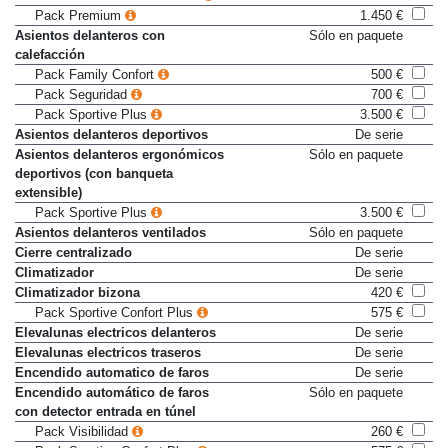
eléctricamente con memoria
Pack Premium
1.450 €
Asientos delanteros con
Sólo en paquete
calefacción
Pack Family Confort
500 €
Pack Seguridad
700 €
Pack Sportive Plus
3.500 €
Asientos delanteros deportivos
De serie
Asientos delanteros ergonómicos
Sólo en paquete
deportivos (con banqueta
extensible)
Pack Sportive Plus
3.500 €
Asientos delanteros ventilados
Sólo en paquete
Cierre centralizado
De serie
Climatizador
De serie
Climatizador bizona
420 €
Pack Sportive Confort Plus
575 €
Elevalunas electricos delanteros
De serie
Elevalunas electricos traseros
De serie
Encendido automatico de faros
De serie
Encendido automático de faros
Sólo en paquete
con detector entrada en túnel
Pack Visibilidad
260 €