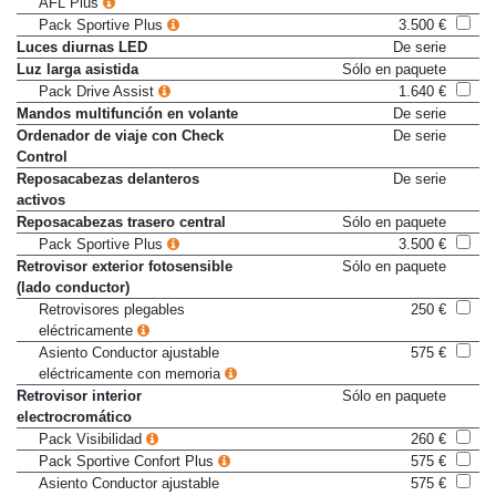
AFL Plus
Pack Sportive Plus
3.500 €
Luces diurnas LED
De serie
Luz larga asistida
Sólo en paquete
Pack Drive Assist
1.640 €
Mandos multifunción en volante
De serie
Ordenador de viaje con Check
De serie
Control
Reposacabezas delanteros
De serie
activos
Reposacabezas trasero central
Sólo en paquete
Pack Sportive Plus
3.500 €
Retrovisor exterior fotosensible
Sólo en paquete
(lado conductor)
Retrovisores plegables
250 €
eléctricamente
Asiento Conductor ajustable
575 €
eléctricamente con memoria
Retrovisor interior
Sólo en paquete
electrocromático
Pack Visibilidad
260 €
Pack Sportive Confort Plus
575 €