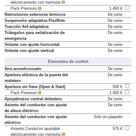
Asiento Conductor ajustable
575 €
eléctricamente con memoria
Pack Premium
1.450 €
Retrovisores exteriores termicos
De serie
Suspensión adaptativa FlexRide
De serie
Tracción 4x4 adaptativa
De serie
Triángulos para señalización de
De serie
emergencia
Volante con ajuste horizontal
De serie
Volante con ajuste vertical
De serie
Elementos de confort
Aire acondicionado
De serie
Apertura eléctrica de la puerta del
De serie
maletero
Apertura sin llave (Open & Start)
500 €
Pack Premium
1.450 €
Apoyabrazos central delantero
De serie
Asiento del conductor con ajuste
De serie
de altura eléctrico
Asiento del conductor con ajuste
Sólo en paquete
eléctrico
Asiento Conductor ajustable
575 €