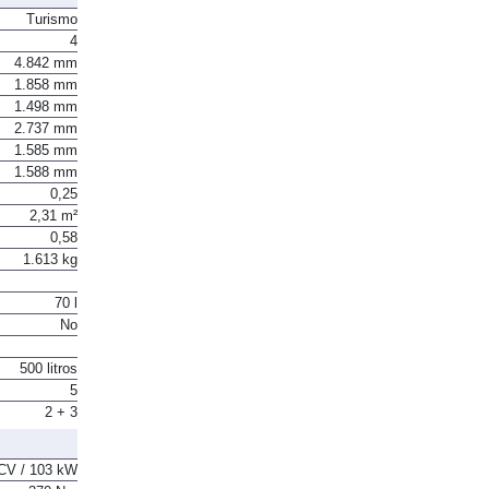
Turismo
4
4.842 mm
1.858 mm
1.498 mm
2.737 mm
1.585 mm
1.588 mm
0,25
2,31 m²
0,58
1.613 kg
70 l
No
500 litros
5
2 + 3
CV / 103 kW