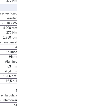
370 Nm
r el vehículo
Gasóleo
CV / 103 kW
4.000 rpm
370 Nm
1.750 rpm
o transversal
4
En línea
Hierro
Aluminio
83 mm
90,4 mm
1.956 cm³
16,5 a 1
4
 en la culata
. Intercooler
Sí