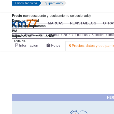
Datos técnicos
Equipamiento
Precio
(con descuento y equipamiento seleccionado)
Descuento oficial
MARCAS
REVISTA/BLOG
OTRA
Precio sin impuestos
IVA
Inicio
Marcas
Opel
Insignia
2014
4 puertas
Selective
Ins
Impuesto de matriculación
Tarifa de
Información
Fotos
Precios, datos y equipami
HER