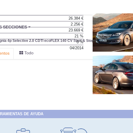
26.384 €
2.256 €
BU
S SECCIONES
23.669 €
infor
21 %
ignia 4p Selective 2.0 CDTI ecoFLEX 140 CV Start & Stop
0 %
04/2014
Todo
entos
RAMIENTAS DE AYUDA