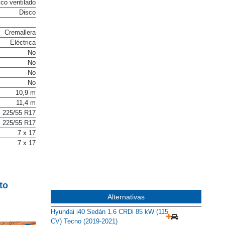
co ventilado
Disco
Cremallera
Eléctrica
No
No
No
No
10,9 m
11,4 m
225/55 R17
225/55 R17
7 x 17
7 x 17
to
Alternativas
Hyundai i40 Sedán 1.6 CRDi 85 kW (115
CV) Tecno (2019-2021)