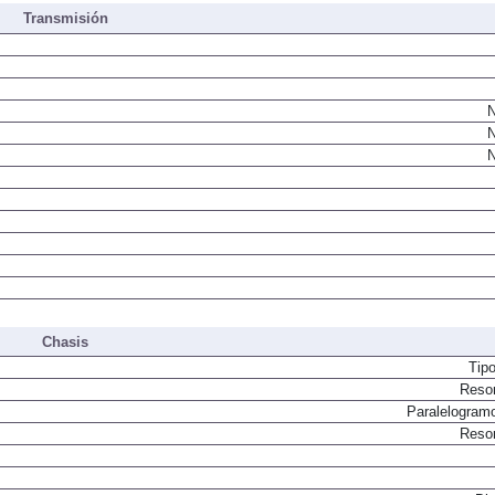
Transmisión
N
N
N
Chasis
Tip
Resor
Paralelogram
Resor