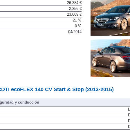
26.384 €
2.256 €
23.669 €
21 %
0 %
04/2014
 CDTI ecoFLEX 140 CV Start & Stop (2013-2015)
guridad y conducción
D
D
D
D