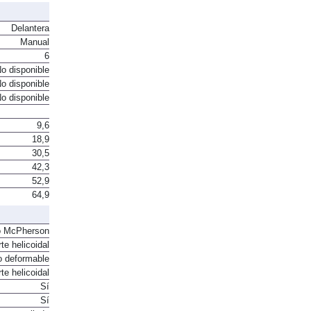
Delantera
Manual
6
o disponible
o disponible
o disponible
9,6
18,9
30,5
42,3
52,9
64,9
o McPherson
te helicoidal
o deformable
te helicoidal
Sí
Sí