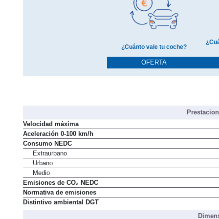
¿Cuá
¿Cuánto vale tu coche?
OFERTA
Prestacio
Velocidad máxima
Aceleración 0-100 km/h
Consumo NEDC
Extraurbano
Urbano
Medio
Emisiones de CO₂ NEDC
Normativa de emisiones
Distintivo ambiental DGT
Dimens