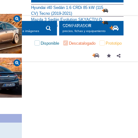
Hyundai i40 Sedán 1.6 CRDi 85 kW (115
CV) Tecno (2019-2021)
Mazda 3 Sedán Evolution SKYACTIV-D
1.8 85 kW (116 CV) (2019-2020)
SCADOR
COMPARADOR
maciones, fichas e imágenes
precios, fichas y equipamiento
Disponible
Descatalogado
Prototipo