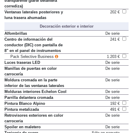
transparente (parte delantera
corrediza)
Ventanas laterales posteriores y
202 €
luna trasera ahumadas
Decoración exterior e interior
Alfombrillas
De serie
Centro de información del
241 €
conductor (DIC) con pantalla de
8" en el panel de instrumentos
Pack Selective Business
1.203 €
Luces traseras LED
De serie
Manillas de puertas en color
De serie
carrocería
Moldura cromada en la parte
De serie
inferior de las ventanas laterales
Molduras interiores Echelon Cool
De serie
Parrilla delantera cromada
De serie
Pintura Blanco Alpino
192 €
Pintura metalizada
491 €
Retrovisores exteriores en color
De serie
carroceria
Spoiler en maletero
De serie
Tapiceria de cuero
Sólo en paquete