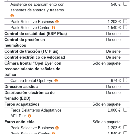
Asistente de aparcamiento con
548 €
sensores delanteros y traseros
Pack Selective Business
1.203 €
Pack Selective Confort
1.540 €
Control de estabilidad (ESP Plus)
De serie
Control de presión en
De serie
neumáticos
Control de tracción (TC Plus)
De serie
Control electrónico de velocidad
De serie
Cámara frontal "Opel Eye" con
Sólo en paquete
reconocimiento de señales de
tráfico
Cámara frontal Opel Eye
674 €
Direccion asistida
De serie
Distribución electrónica de
De serie
frenado (EBD)
Faros adapatativos
Sólo en paquete
Faros Delanteros Adaptativos
1.006 €
AFL Plus
Faros antiniebla
Sólo en paquete
Pack Selective Business
1.203 €
Pack Selective Confort
1.540 €