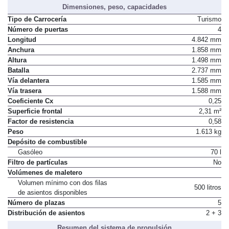
Dimensiones, peso, capacidades
Tipo de Carrocería
Turismo
Número de puertas
4
Longitud
4.842 mm
Anchura
1.858 mm
Altura
1.498 mm
Batalla
2.737 mm
Vía delantera
1.585 mm
Vía trasera
1.588 mm
Coeficiente Cx
0,25
Superficie frontal
2,31 m²
Factor de resistencia
0,58
Peso
1.613 kg
Depósito de combustible
Gasóleo
70 l
Filtro de partículas
No
Volúmenes de maletero
Volumen mínimo con dos filas
500 litros
de asientos disponibles
Número de plazas
5
Distribución de asientos
2 + 3
Resumen del sistema de propulsión