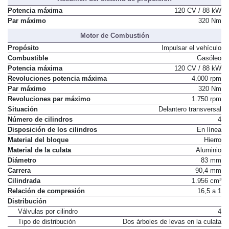
Potencia máxima
120 CV / 88 kW
Par máximo
320 Nm
Motor de Combustión
Propósito
Impulsar el vehículo
Combustible
Gasóleo
Potencia máxima
120 CV / 88 kW
Revoluciones potencia máxima
4.000 rpm
Par máximo
320 Nm
Revoluciones par máximo
1.750 rpm
Situación
Delantero transversal
Número de cilindros
4
Disposición de los cilindros
En línea
Material del bloque
Hierro
Material de la culata
Aluminio
Diámetro
83 mm
Carrera
90,4 mm
Cilindrada
1.956 cm³
Relación de compresión
16,5 a 1
Distribución
Válvulas por cilindro
4
Tipo de distribución
Dos árboles de levas en la culata