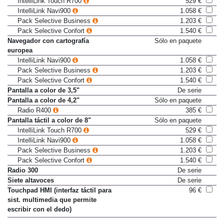
IntelliLink Touch R700
529 €
IntelliLink Navi900
1.058 €
Pack Selective Business
1.203 €
Pack Selective Confort
1.540 €
Navegador con cartografía
Sólo en paquete
europea
IntelliLink Navi900
1.058 €
Pack Selective Business
1.203 €
Pack Selective Confort
1.540 €
Pantalla a color de 3,5"
De serie
Pantalla a color de 4,2"
Sólo en paquete
Radio R400
385 €
Pantalla táctil a color de 8"
Sólo en paquete
IntelliLink Touch R700
529 €
IntelliLink Navi900
1.058 €
Pack Selective Business
1.203 €
Pack Selective Confort
1.540 €
Radio 300
De serie
Siete altavoces
De serie
Touchpad HMI (interfaz táctil para
96 €
sist. multimedia que permite
escribir con el dedo)