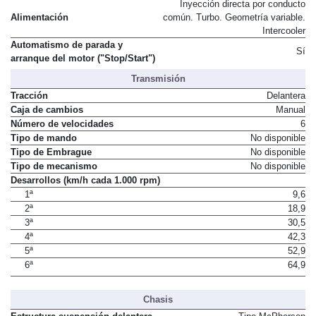
Inyección directa por conducto
Alimentación
común. Turbo. Geometría variable.
Intercooler
Automatismo de parada y
Sí
arranque del motor ("Stop/Start")
Transmisión
Tracción
Delantera
Caja de cambios
Manual
Número de velocidades
6
Tipo de mando
No disponible
Tipo de Embrague
No disponible
Tipo de mecanismo
No disponible
Desarrollos (km/h cada 1.000 rpm)
1ª
9,6
2ª
18,9
3ª
30,5
4ª
42,3
5ª
52,9
6ª
64,9
Chasis