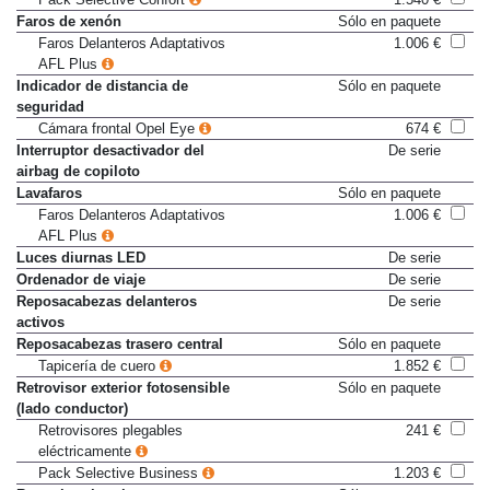
Faros de xenón
Sólo en paquete
Faros Delanteros Adaptativos
1.006 €
AFL Plus
Indicador de distancia de
Sólo en paquete
seguridad
Cámara frontal Opel Eye
674 €
Interruptor desactivador del
De serie
airbag de copiloto
Lavafaros
Sólo en paquete
Faros Delanteros Adaptativos
1.006 €
AFL Plus
Luces diurnas LED
De serie
Ordenador de viaje
De serie
Reposacabezas delanteros
De serie
activos
Reposacabezas trasero central
Sólo en paquete
Tapicería de cuero
1.852 €
Retrovisor exterior fotosensible
Sólo en paquete
(lado conductor)
Retrovisores plegables
241 €
eléctricamente
Pack Selective Business
1.203 €