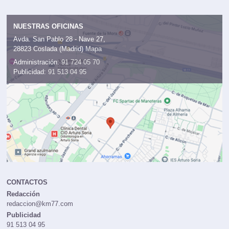
NUESTRAS OFICINAS
Avda. San Pablo 28 - Nave 27,
28823 Coslada (Madrid)
Mapa
Administración:
91 724 05 70
Publicidad:
91 513 04 95
CONTACTOS
Redacción
redaccion@km77.com
Publicidad
91 513 04 95