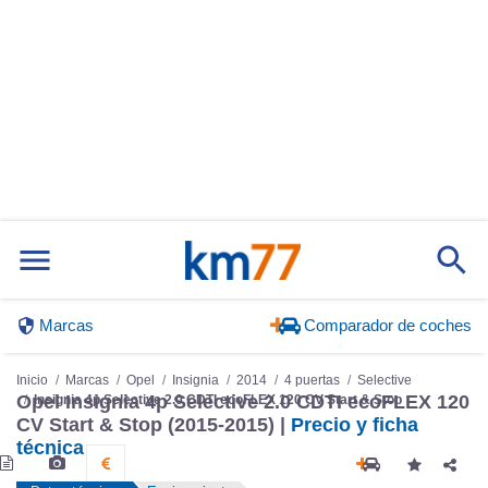
Marcas
Comparador de coches
Inicio
Marcas
Opel
Insignia
2014
4 puertas
Selective
Opel Insignia 4p Selective 2.0 CDTI ecoFLEX 120
Insignia 4p Selective 2.0 CDTI ecoFLEX 120 CV Start & Stop
CV Start & Stop (2015-2015) |
Precio y ficha
técnica