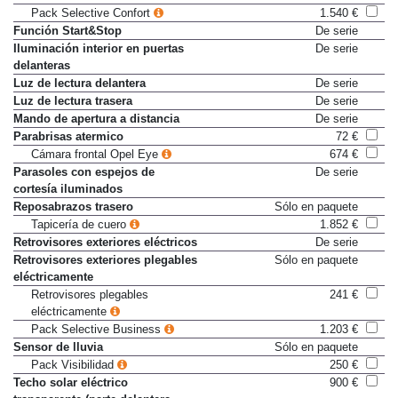
Pack Selective Confort
1.540 €
Función Start&Stop
De serie
Iluminación interior en puertas
De serie
delanteras
Luz de lectura delantera
De serie
Luz de lectura trasera
De serie
Mando de apertura a distancia
De serie
Parabrisas atermico
72 €
Cámara frontal Opel Eye
674 €
Parasoles con espejos de
De serie
cortesía iluminados
Reposabrazos trasero
Sólo en paquete
Tapicería de cuero
1.852 €
Retrovisores exteriores eléctricos
De serie
Retrovisores exteriores plegables
Sólo en paquete
eléctricamente
Retrovisores plegables
241 €
eléctricamente
Pack Selective Business
1.203 €
Sensor de lluvia
Sólo en paquete
Pack Visibilidad
250 €
Techo solar eléctrico
900 €