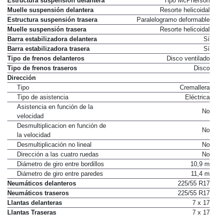
Estructura suspensión delantera
Tipo McPherson
Muelle suspensión delantera
Resorte helicoidal
Estructura suspensión trasera
Paralelogramo deformable
Muelle suspensión trasera
Resorte helicoidal
Barra estabilizadora delantera
Sí
Barra estabilizadora trasera
Sí
Tipo de frenos delanteros
Disco ventilado
Tipo de frenos traseros
Disco
Dirección
Tipo
Cremallera
Tipo de asistencia
Eléctrica
Asistencia en función de la
No
velocidad
Desmultiplicacion en función de
No
la velocidad
Desmultiplicación no lineal
No
Dirección a las cuatro ruedas
No
Diámetro de giro entre bordillos
10,9 m
Diámetro de giro entre paredes
11,4 m
Neumáticos delanteros
225/55 R17
Neumáticos traseros
225/55 R17
Llantas delanteras
7 x 17
Llantas Traseras
7 x 17