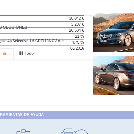
30.042 €
3.287 €
BU
S SECCIONES
26.504 €
infor
21 %
ignia 4p Selective 1.6 CDTI 136 CV Aut
4,75 %
06/2016
Todo
entos
RAMIENTAS DE AYUDA