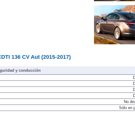
 CDTI 136 CV Aut (2015-2017)
guridad y conducción
D
D
D
D
No dis
Sólo en 
D
D