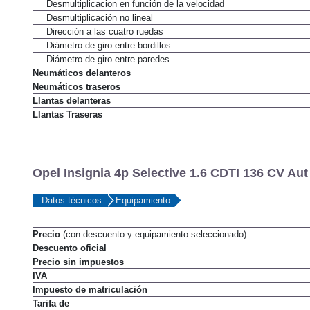
Desmultiplicacion en función de la velocidad
Desmultiplicación no lineal
Dirección a las cuatro ruedas
Diámetro de giro entre bordillos
Diámetro de giro entre paredes
Neumáticos delanteros
Neumáticos traseros
Llantas delanteras
Llantas Traseras
Opel Insignia 4p Selective 1.6 CDTI 136 CV Aut
Datos técnicos
Equipamiento
Precio
(con descuento y equipamiento seleccionado)
Descuento oficial
Precio sin impuestos
IVA
Impuesto de matriculación
Tarifa de