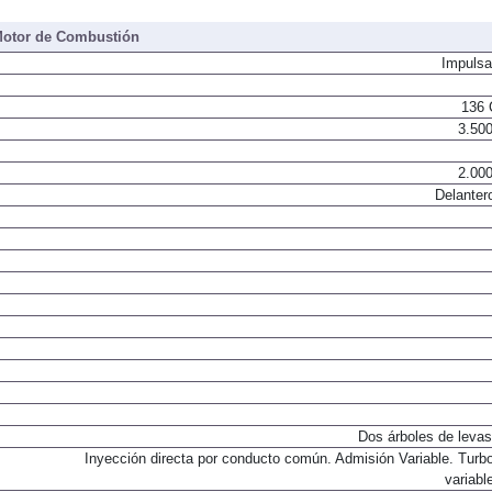
otor de Combustión
Impulsa
136 
3.500
2.000
Delanter
Dos árboles de levas
Inyección directa por conducto común. Admisión Variable. Turb
variabl