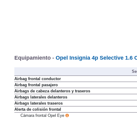
Equipamiento -
Opel Insignia 4p Selective 1.6
Se
Airbag frontal conductor
Airbag frontal pasajero
Airbags de cabeza delanteros y traseros
Airbags laterales delanteros
Airbags laterales traseros
Alerta de colisión frontal
Cámara frontal Opel Eye
Anclajes ISOFIX en las plazas traseras
Antibloqueo de frenos (ABS)
Asistencia de salida en cuesta