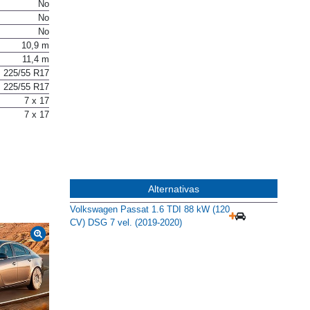
No
No
No
10,9 m
11,4 m
225/55 R17
225/55 R17
7 x 17
7 x 17
Alternativas
Volkswagen Passat 1.6 TDI 88 kW (120
CV) DSG 7 vel. (2019-2020)