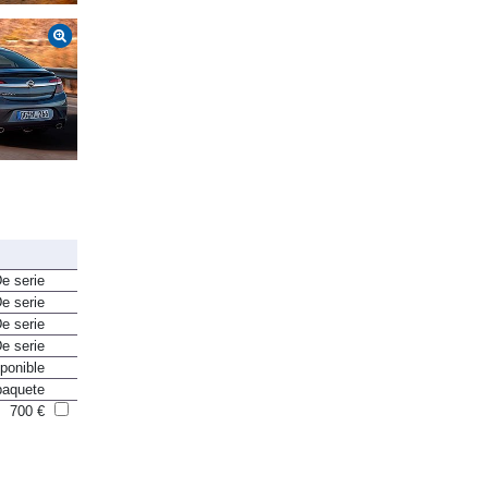
e serie
e serie
e serie
e serie
ponible
paquete
700 €
e serie
e serie
1.750 €