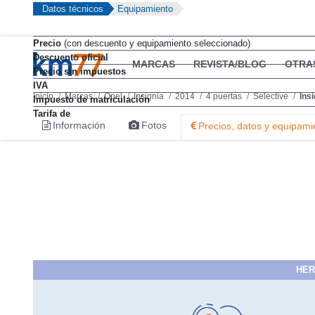
Datos técnicos
Equipamiento
Precio
(con descuento y equipamiento seleccionado)
Descuento oficial
MARCAS
REVISTA/BLOG
OTRA
Precio sin impuestos
IVA
Inicio
Marcas
Opel
Insignia
2014
4 puertas
Selective
Ins
Impuesto de matriculación
Tarifa de
Información
Fotos
Precios, datos y equipami
HER