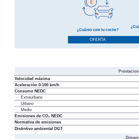
¿Cuá
¿Cuánto vale tu coche?
OFERTA
Prestacio
Velocidad máxima
Aceleración 0-100 km/h
Consumo NEDC
Extraurbano
Urbano
Medio
Emisiones de CO₂ NEDC
Normativa de emisiones
Distintivo ambiental DGT
Dimens