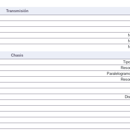
Transmisión
N
N
N
Chasis
Tip
Resor
Paralelogram
Resor
Dis